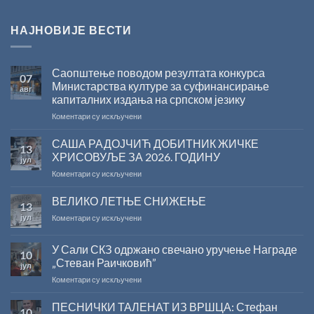
НАЈНОВИЈЕ ВЕСТИ
Саопштење поводом резултата конкурса
07
Министарства културе за суфинансирање
авг
капиталних издања на српском језику
на
Коментари су искључени
Саопштење
поводом
САША РАДОЈЧИЋ ДОБИТНИК ЖИЧКЕ
13
резултата
ХРИСОВУЉЕ ЗА 2026. ГОДИНУ
јул
конкурса
на
Коментари су искључени
Министарства
САША
културе
РАДОЈЧИЋ
ВЕЛИКО ЛЕТЊЕ СНИЖЕЊЕ
за
13
ДОБИТНИК
суфинансирање
јул
на
Коментари су искључени
ЖИЧКЕ
капиталних
ВЕЛИКО
ХРИСОВУЉЕ
издања
ЛЕТЊЕ
ЗА
на
У Сали СКЗ одржано свечано уручење Награде
10
СНИЖЕЊЕ
2026.
српском
„Стеван Раичковић”
јул
ГОДИНУ
језику
на
Коментари су искључени
У
Сали
ПЕСНИЧКИ ТАЛЕНАТ ИЗ ВРШЦА: Стефан
10