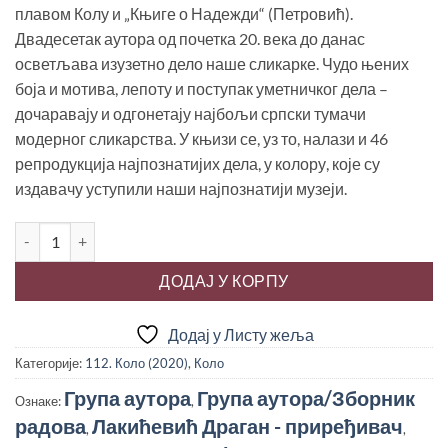
1,490.00 рсд.
плавом Колу и „Књиге о Надежди“ (Петровић).
Двадесетак аутора од почетка 20. века до данас
осветљава изузетно дело наше сликарке. Чудо њених
боја и мотива, лепоту и поступак уметничког дела –
дочаравају и одгонетају најбољи српски тумачи
модерног сликарства. У књизи се, уз то, налази и 46
репродукција најпознатијих дела, у колору, које су
издавачу уступили наши најпознатији музеји.
КЊИГА О НАДЕЖДИ количина
ДОДАЈ У КОРПУ
Додај у Листу жеља
Категорије:
112. Коло (2020)
,
Коло
Група аутора
Група аутора/Зборник
Ознаке:
,
радова
Лакићевић Драган - приређивач
,
,