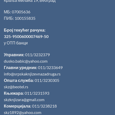
Краља Милана 19, Београд
МБ: 07005636
ПИБ: 100155835
Број текућег рачуна:
325-9500600007469-50
у ОТП банци
Управник:
011/3232379
dusko.babic@yahoo.com
Главни уредник:
011/3233649
info@srpskaknjizevnazadruga.rs
Општа служба:
011/3230305
skz@beotel.rs
Књижара:
011/3231593
skzknjizara@gmail.com
Комерцијала:
011/3238218
skz1892@yahoo.com