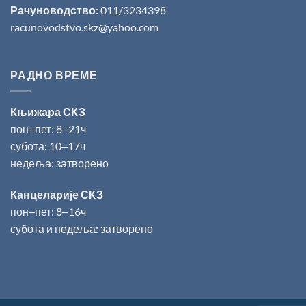
Рачуноводство:
011/3234398
racunovodstvo.skz@yahoo.com
РАДНО ВРЕМЕ
Књижара СКЗ
пон‒пет: 8‒21ч
субота: 10‒17ч
недеља: затворено
Канцеларије СКЗ
пон‒пет: 8‒16ч
субота и недеља: затворено