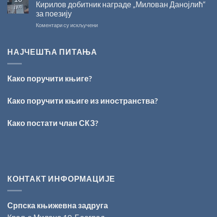
СКЗ
Кирилов добитник награде „Милован Данојлић“
јул
одржано
за поезију
свечано
на
Коментари су искључени
уручење
ПЕСНИЧКИ
Награде
ТАЛЕНАТ
„Стеван
ИЗ
Раичковић”
НАЈЧЕШЋА ПИТАЊА
ВРШЦА:
Стефан
Кирилов
Како поручити књиге?
добитник
награде
„Милован
Како поручити књиге из иностранства?
Данојлић“
за
Како постати члан СКЗ?
поезију
КОНТАКТ ИНФОРМАЦИЈЕ
Српска књижевна задруга