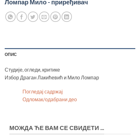
Ломпар Мило - приређивач
ОПИС
Студије, огледи, критике
Избор Драган Лакићевић и Мило Ломпар
Погледај садржај
Одломак/одабрани део
МОЖДА ЋЕ ВАМ СЕ СВИДЕТИ ...