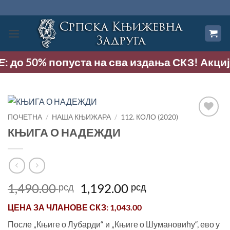
Прескочи
на
садржај
Е
: до 50% попуста на сва издања СКЗ! Акција
ПОЧЕТНА
/
НАША КЊИЖАРА
/
112. КОЛО (2020)
Додај
КЊИГА О НАДЕЖДИ
у
Листу
жеља
Оригинална
Тренутна
1,490.00
1,192.00
рсд
рсд
цена
цена
ЦЕНА ЗА
ЧЛАНОВЕ СКЗ
: 1,043.00
је
је:
била:
1,192.00 рсд.
После „Књиге о Лубарди“ и „Књиге о Шумановићу“, ево у