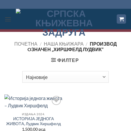
Прескочи
на
садржај
ПОЧЕТНА
/
НАША КЊИЖАРА
/
ПРОИЗВОД
OЗНАЧЕН „ХИРШФЕЛД ЛУДВИК“
ФИЛТЕР
Додај
у
ИЗДАЊА 2024.
Листу
ИСТОРИЈА ЈЕДНОГА
жеља
ЖИВОТА, Лудвик Хиршфелд
1,500.00
рсд