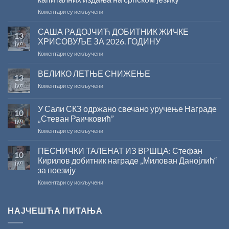
на
Коментари су искључени
Саопштење
поводом
САША РАДОЈЧИЋ ДОБИТНИК ЖИЧКЕ
13
резултата
ХРИСОВУЉЕ ЗА 2026. ГОДИНУ
јул
конкурса
на
Коментари су искључени
Министарства
САША
културе
РАДОЈЧИЋ
ВЕЛИКО ЛЕТЊЕ СНИЖЕЊЕ
за
13
ДОБИТНИК
суфинансирање
јул
на
Коментари су искључени
ЖИЧКЕ
капиталних
ВЕЛИКО
ХРИСОВУЉЕ
издања
ЛЕТЊЕ
ЗА
на
У Сали СКЗ одржано свечано уручење Награде
10
СНИЖЕЊЕ
2026.
српском
„Стеван Раичковић”
јул
ГОДИНУ
језику
на
Коментари су искључени
У
Сали
ПЕСНИЧКИ ТАЛЕНАТ ИЗ ВРШЦА: Стефан
10
СКЗ
Кирилов добитник награде „Милован Данојлић“
јул
одржано
за поезију
свечано
на
Коментари су искључени
уручење
ПЕСНИЧКИ
Награде
ТАЛЕНАТ
„Стеван
ИЗ
Раичковић”
НАЈЧЕШЋА ПИТАЊА
ВРШЦА:
Стефан