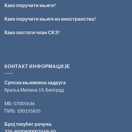
Кирилов
Како поручити књиге?
добитник
награде
„Милован
Како поручити књиге из иностранства?
Данојлић“
за
Како постати члан СКЗ?
поезију
КОНТАКТ ИНФОРМАЦИЈЕ
Српска књижевна задруга
Краља Милана 19, Београд
МБ: 07005636
ПИБ: 100155835
Број текућег рачуна:
325-9500600007469-50