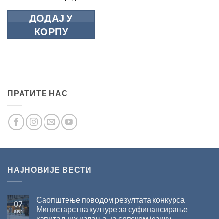
ДОДАЈ У
КОРПУ
ПРАТИТЕ НАС
НАЈНОВИЈЕ ВЕСТИ
Саопштење поводом резултата конкурса
07
Министарства културе за суфинансирање
авг
капиталних издања на српском језику