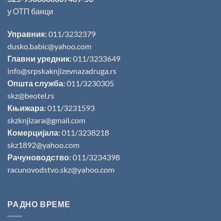
у ОТП банци
Управник:
011/3232379
dusko.babic@yahoo.com
Главни уредник:
011/3233649
info@srpskaknjizevnazadruga.rs
Општа служба:
011/3230305
skz@beotel.rs
Књижара:
011/3231593
skzknjizara@gmail.com
Комерцијала:
011/3238218
skz1892@yahoo.com
Рачуноводство:
011/3234398
racunovodstvo.skz@yahoo.com
РАДНО ВРЕМЕ