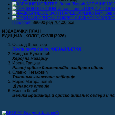
цена
цена
АЗБУЧНЕ МОЛ
је
је:
ГОРДИ И ПОНИЗ
била:
1,400.00 рсд.
1,500.00 рсд.
Оригинална
Тренутна
Павловић
880.00
рсд
704.00
рсд
цена
цена
ИЗДАВАЧКИ ПЛАН
је
је:
ЕДИЦИЈА „КОЛО“
, CXVIII
(2026)
била:
704.00 рсд.
880.00 рсд.
Освалд Шпенглер
Политички списи (ОБЈАВЉЕНО)
Миодраг Булатовић
Херој на магарцу
Ирена Грицкат
Развој српске писмености: изабрани списи
Славко Петаковић
Токовима књижевне историје
Мирко Магарашевић
Дунавске елегије
Милош Ковић
Велика
Британија и српско питање: огледи и ч