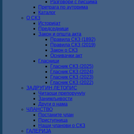
Разговори с писцима
Претрага по ауторима
Каталог
О СКЗ
Историјат
Председници
Закон и општа акта
Правила СКЗ (1892)
Правила СКЗ (2019)
Закон о СКЗ
Оснивачки акт
Гласници
Гласник СКЗ (2025)
Гласник СКЗ (2024)
Гласник СКЗ (2023)
Гласник СКЗ (2022)
ЗАДРУГИН ЛЕТОПИС
Читаоци препоручују
Занимљивости
Други о нама
ЧЛАНСТВО
Постаните члан
Приступница
Наши чланови о СКЗ
ГАЛЕРИЈА