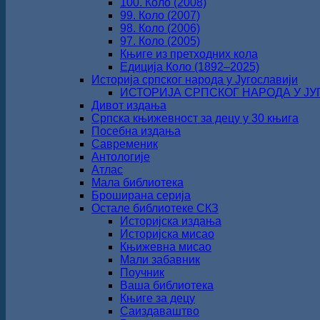
100. Коло (2008)
99. Коло (2007)
98. Коло (2006)
97. Коло (2005)
Књиге из претходних кола
Едиција Коло (1892‒2025)
Историја српског народа у Југославији
ИСТОРИЈА СРПСКОГ НАРОДА У ЈУГО
Дивот издања
Српска књижевност за децу у 30 књига
Посебна издања
Савременик
Антологије
Атлас
Мала библиотека
Броширана серија
Остале библиотеке СКЗ
Историјска издања
Историјска мисао
Књижевна мисао
Мали забавник
Поучник
Ваша библиотека
Књиге за децу
Саиздаваштво