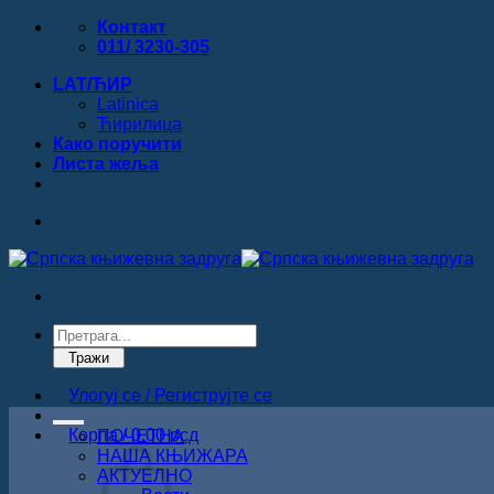
Прескочи
Контакт
на
011/ 3230-305
садржај
LAT/ЋИР
Latinica
Ћирилица
Како поручити
Листa жеља
Products
search
Тражи
Улогуј се / Региструјте се
Корпа /
0.00
рсд
ПОЧЕТНА
НАША КЊИЖАРА
АКТУЕЛНО