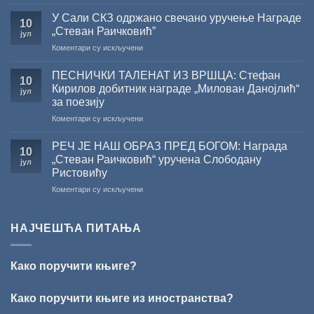
ХРИСОВУЉЕ
ЛЕТЊЕ
ЗА
У Сали СКЗ одржано свечано уручење Награде
СНИЖЕЊЕ
10
2026.
„Стеван Раичковић”
јул
ГОДИНУ
на
Коментари су искључени
У
Сали
ПЕСНИЧКИ ТАЛЕНАТ ИЗ ВРШЦА: Стефан
10
СКЗ
Кирилов добитник награде „Милован Данојлић“
јул
одржано
за поезију
свечано
на
Коментари су искључени
уручење
ПЕСНИЧКИ
Награде
ТАЛЕНАТ
„Стеван
РЕЧ ЈЕ НАШ ОБРАЗ ПРЕД БОГОМ: Награда
10
ИЗ
Раичковић”
„Стеван Раичковић“ уручена Слободану
јул
ВРШЦА:
Ристовићу
Стефан
на
Коментари су искључени
Кирилов
РЕЧ
добитник
ЈЕ
награде
НАШ
„Милован
НАЈЧЕШЋА ПИТАЊА
ОБРАЗ
Данојлић“
ПРЕД
за
БОГОМ:
поезију
Како поручити књиге?
Награда
„Стеван
Раичковић“
Како поручити књиге из иностранства?
уручена