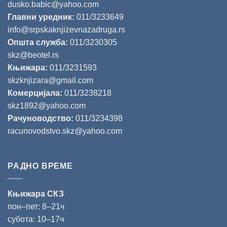
dusko.babic@yahoo.com
Главни уредник:
011/3233649
info@srpskaknjizevnazadruga.rs
Општа служба:
011/3230305
skz@beotel.rs
Књижара:
011/3231593
skzknjizara@gmail.com
Комерцијала:
011/3238218
skz1892@yahoo.com
Рачуноводство:
011/3234398
racunovodstvo.skz@yahoo.com
РАДНО ВРЕМЕ
Књижара СКЗ
пон‒пет: 8‒21ч
субота: 10‒17ч