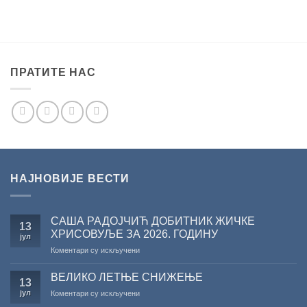
ПРАТИТЕ НАС
НАЈНОВИЈЕ ВЕСТИ
САША РАДОЈЧИЋ ДОБИТНИК ЖИЧКЕ
13
ХРИСОВУЉЕ ЗА 2026. ГОДИНУ
јул
на
Коментари су искључени
САША
РАДОЈЧИЋ
ВЕЛИКО ЛЕТЊЕ СНИЖЕЊЕ
13
ДОБИТНИК
јул
на
Коментари су искључени
ЖИЧКЕ
ВЕЛИКО