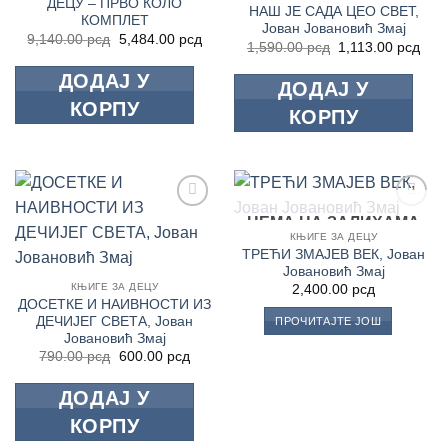
ДЕЦУ – ПРВО КОЛО
НАШ ЈЕ САДА ЦЕО СВЕТ,
КОМПЛЕТ
Јован Јовановић Змај
Оригинална
Тренутна
9,140.00
рсд
5,484.00
рсд
Оригинална
Тре
1,590.00
рсд
1,113.00
рсд
цена
цена
цена
цен
је
је:
је
је:
ДОДАЈ У
била:
5,484.00 рсд.
ДОДАЈ У
била:
1,11
9,140.00 рсд.
1,590.00 рсд.
КОРПУ
КОРПУ
НЕМА НА ЗАЛИХАМА
Додај
Додај
у
у
КЊИГЕ ЗА ДЕЦУ
Листу
Листу
ТРЕЋИ ЗМАЈЕВ ВЕК, Јован
жеља
жеља
Јовановић Змај
КЊИГЕ ЗА ДЕЦУ
2,400.00
рсд
ДОСЕТКЕ И НАИВНОСТИ ИЗ
ДЕЧИЈЕГ СВЕТА, Јован
ПРОЧИТАЈТЕ ЈОШ
Јовановић Змај
Оригинална
Тренутна
790.00
рсд
600.00
рсд
цена
цена
је
је:
ДОДАЈ У
била:
600.00 рсд.
790.00 рсд.
КОРПУ