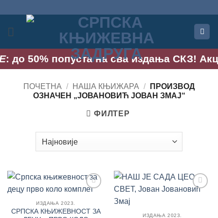
Прескочи
на
садржај
 до 50% попуста на сва издања СКЗ! Акција
ПОЧЕТНА
/
НАША КЊИЖАРА
/
ПРОИЗВОД
OЗНАЧЕН „ЈОВАНОВИЋ ЈОВАН ЗМАЈ“
ФИЛТЕР
Додај
Додај
у
у
ИЗДАЊА 2023.
Листу
Листу
СРПСКА КЊИЖЕВНОСТ ЗА
ИЗДАЊА 2023.
жеља
жеља