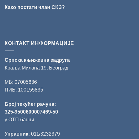
Слободану
Како постати члан СКЗ?
Ристовићу
КОНТАКТ ИНФОРМАЦИЈЕ
Српска књижевна задруга
Краља Милана 19, Београд
МБ: 07005636
ПИБ: 100155835
Број текућег рачуна:
325-9500600007469-50
у ОТП банци
Управник:
011/3232379