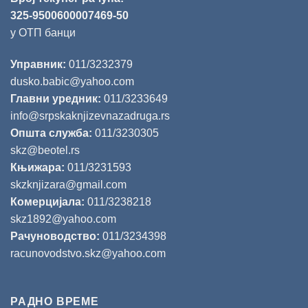
325-9500600007469-50
у ОТП банци
Управник:
011/3232379
dusko.babic@yahoo.com
Главни уредник:
011/3233649
info@srpskaknjizevnazadruga.rs
Општа служба:
011/3230305
skz@beotel.rs
Књижара:
011/3231593
skzknjizara@gmail.com
Комерцијала:
011/3238218
skz1892@yahoo.com
Рачуноводство:
011/3234398
racunovodstvo.skz@yahoo.com
РАДНО ВРЕМЕ