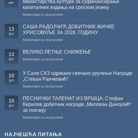
Министарства културе за суфинансирање
авг
капиталних издања на српском језику
на
Коментари су искључени
Саопштење
поводом
САША РАДОЈЧИЋ ДОБИТНИК ЖИЧКЕ
13
резултата
ХРИСОВУЉЕ ЗА 2026. ГОДИНУ
јул
конкурса
на
Коментари су искључени
Министарства
САША
културе
РАДОЈЧИЋ
за
ВЕЛИКО ЛЕТЊЕ СНИЖЕЊЕ
13
ДОБИТНИК
суфинансирање
јул
на
Коментари су искључени
ЖИЧКЕ
капиталних
ВЕЛИКО
ХРИСОВУЉЕ
издања
ЛЕТЊЕ
ЗА
на
У Сали СКЗ одржано свечано уручење Награде
СНИЖЕЊЕ
10
2026.
српском
„Стеван Раичковић”
јул
ГОДИНУ
језику
на
Коментари су искључени
У
Сали
ПЕСНИЧКИ ТАЛЕНАТ ИЗ ВРШЦА: Стефан
10
СКЗ
Кирилов добитник награде „Милован Данојлић“
јул
одржано
за поезију
свечано
на
Коментари су искључени
уручење
ПЕСНИЧКИ
Награде
ТАЛЕНАТ
„Стеван
ИЗ
Раичковић”
НАЈЧЕШЋА ПИТАЊА
ВРШЦА: