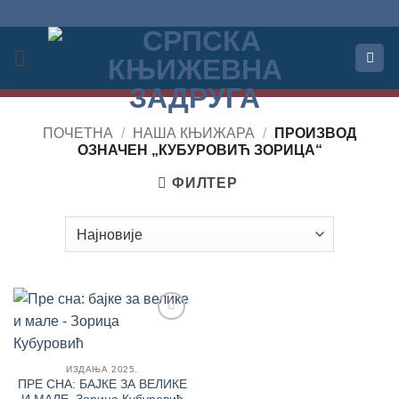
Прескочи
на
садржај
ПОЧЕТНА
/
НАША КЊИЖАРА
/
ПРОИЗВОД
OЗНАЧЕН „КУБУРОВИЋ ЗОРИЦА“
ФИЛТЕР
Додај
у
Листу
ИЗДАЊА 2025.
жеља
ПРЕ СНА: БАЈКЕ ЗА ВЕЛИКЕ