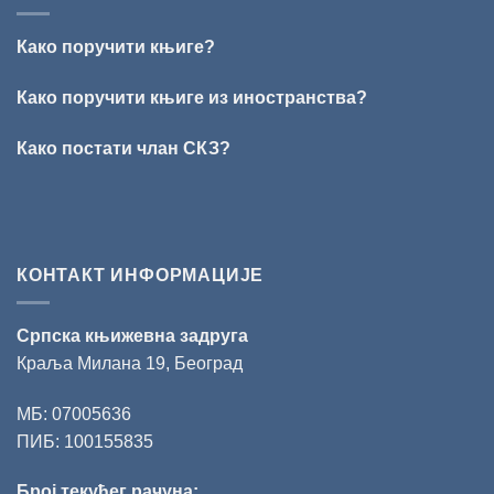
Стефан
Кирилов
Како поручити књиге?
добитник
награде
„Милован
Како поручити књиге из иностранства?
Данојлић“
за
Како постати члан СКЗ?
поезију
КОНТАКТ ИНФОРМАЦИЈЕ
Српска књижевна задруга
Краља Милана 19, Београд
МБ: 07005636
ПИБ: 100155835
Број текућег рачуна: