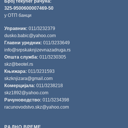
Број текућег рачуна:
325-9500600007469-50
у ОТП банци
Управник:
011/3232379
dusko.babic@yahoo.com
Главни уредник:
011/3233649
info@srpskaknjizevnazadruga.rs
Општа служба:
011/3230305
skz@beotel.rs
Књижара:
011/3231593
skzknjizara@gmail.com
Комерцијала:
011/3238218
skz1892@yahoo.com
Рачуноводство:
011/3234398
racunovodstvo.skz@yahoo.com
РАДНО ВРЕМЕ