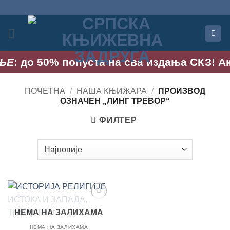
Прескочи
на
садржај
Е
: до 50% попуста на сва издања СКЗ! Акциј
ПОЧЕТНА
/
НАША КЊИЖАРА
/
ПРОИЗВОД
OЗНАЧЕН „ЛИНГ ТРЕВОР“
ФИЛТЕР
Додај
НЕМА НА ЗАЛИХАМА
у
Листу
НЕМА НА ЗАЛИХАМА
жеља