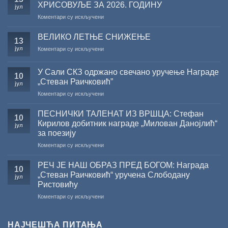
ХРИСОВУЉЕ ЗА 2026. ГОДИНУ
јул
на
Коментари су искључени
САША
РАДОЈЧИЋ
ВЕЛИКО ЛЕТЊЕ СНИЖЕЊЕ
13
ДОБИТНИК
јул
на
Коментари су искључени
ЖИЧКЕ
ВЕЛИКО
ХРИСОВУЉЕ
ЛЕТЊЕ
ЗА
У Сали СКЗ одржано свечано уручење Награде
СНИЖЕЊЕ
10
2026.
„Стеван Раичковић”
јул
ГОДИНУ
на
Коментари су искључени
У
Сали
ПЕСНИЧКИ ТАЛЕНАТ ИЗ ВРШЦА: Стефан
10
СКЗ
Кирилов добитник награде „Милован Данојлић“
јул
одржано
за поезију
свечано
на
Коментари су искључени
уручење
ПЕСНИЧКИ
Награде
ТАЛЕНАТ
„Стеван
РЕЧ ЈЕ НАШ ОБРАЗ ПРЕД БОГОМ: Награда
10
ИЗ
Раичковић”
„Стеван Раичковић“ уручена Слободану
јул
ВРШЦА:
Ристовићу
Стефан
на
Коментари су искључени
Кирилов
РЕЧ
добитник
ЈЕ
награде
НАШ
„Милован
НАЈЧЕШЋА ПИТАЊА