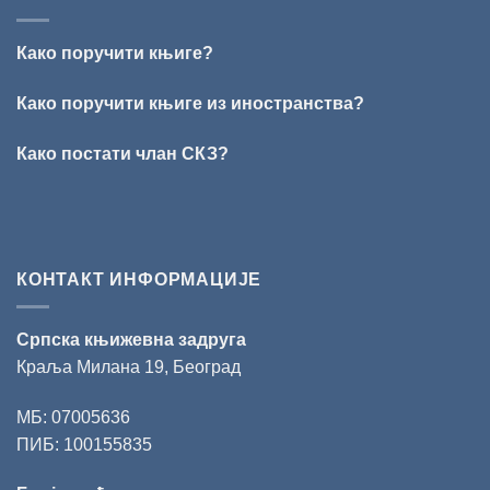
ОБРАЗ
Данојлић“
ПРЕД
за
БОГОМ:
поезију
Како поручити књиге?
Награда
„Стеван
Раичковић“
Како поручити књиге из иностранства?
уручена
Слободану
Како постати члан СКЗ?
Ристовићу
КОНТАКТ ИНФОРМАЦИЈЕ
Српска књижевна задруга
Краља Милана 19, Београд
МБ: 07005636
ПИБ: 100155835