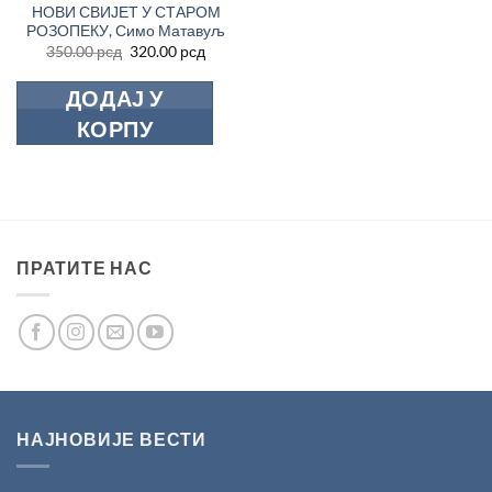
НОВИ СВИЈЕТ У СТАРОМ
РОЗОПЕКУ, Симо Матавуљ
Оригинална
Тренутна
350.00
рсд
320.00
рсд
цена
цена
је
је:
ДОДАЈ У
била:
320.00 рсд.
350.00 рсд.
КОРПУ
ПРАТИТЕ НАС
НАЈНОВИЈЕ ВЕСТИ