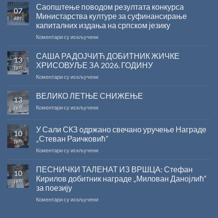
Саопштење поводом резултата конкурса
07
Министарства културе за суфинансирање
авг
капиталних издања на српском језику
на
Коментари су искључени
Саопштење
поводом
САША РАДОЈЧИЋ ДОБИТНИК ЖИЧКЕ
13
резултата
ХРИСОВУЉЕ ЗА 2026. ГОДИНУ
јул
конкурса
на
Коментари су искључени
Министарства
САША
културе
РАДОЈЧИЋ
ВЕЛИКО ЛЕТЊЕ СНИЖЕЊЕ
за
13
ДОБИТНИК
суфинансирање
јул
на
Коментари су искључени
ЖИЧКЕ
капиталних
ВЕЛИКО
ХРИСОВУЉЕ
издања
ЛЕТЊЕ
ЗА
на
У Сали СКЗ одржано свечано уручење Награде
10
СНИЖЕЊЕ
2026.
српском
„Стеван Раичковић”
јул
ГОДИНУ
језику
на
Коментари су искључени
У
Сали
ПЕСНИЧКИ ТАЛЕНАТ ИЗ ВРШЦА: Стефан
10
СКЗ
Кирилов добитник награде „Милован Данојлић“
јул
одржано
за поезију
свечано
на
Коментари су искључени
уручење
ПЕСНИЧКИ
Награде
ТАЛЕНАТ
„Стеван