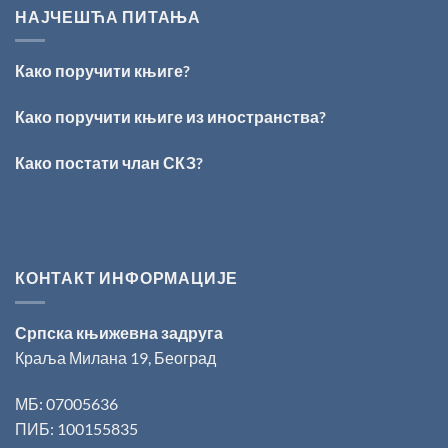
ИЗ
Раичковић”
НАЈЧЕШЋА ПИТАЊА
ВРШЦА:
Стефан
Кирилов
Како поручити књиге?
добитник
награде
„Милован
Како поручити књиге из иностранства?
Данојлић“
за
Како постати члан СКЗ?
поезију
КОНТАКТ ИНФОРМАЦИЈЕ
Српска књижевна задруга
Краља Милана 19, Београд
МБ: 07005636
ПИБ: 100155835