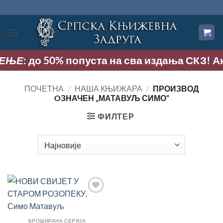
Прескочи
на
садржај
ЊЕ
: до 50% попуста на сва издања СКЗ! Акциј
ПОЧЕТНА
/
НАША КЊИЖАРА
/
ПРОИЗВОД
OЗНАЧЕН „МАТАВУЉ СИМО“
ФИЛТЕР
Додај
у
Листу
жеља
БРОШИРАНА СЕРИЈА