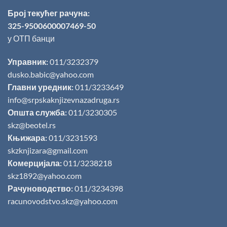
Број текућег рачуна:
325-9500600007469-50
у ОТП банци
Управник:
011/3232379
dusko.babic@yahoo.com
Главни уредник:
011/3233649
info@srpskaknjizevnazadruga.rs
Општа служба:
011/3230305
skz@beotel.rs
Књижара:
011/3231593
skzknjizara@gmail.com
Комерцијала:
011/3238218
skz1892@yahoo.com
Рачуноводство:
011/3234398
racunovodstvo.skz@yahoo.com