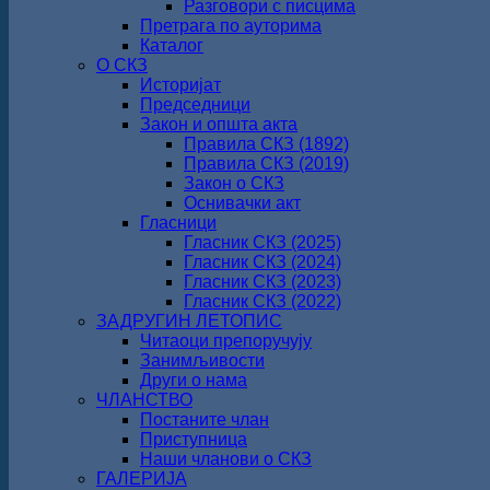
Разговори с писцима
Претрага по ауторима
Каталог
О СКЗ
Историјат
Председници
Закон и општа акта
Правила СКЗ (1892)
Правила СКЗ (2019)
Закон о СКЗ
Оснивачки акт
Гласници
Гласник СКЗ (2025)
Гласник СКЗ (2024)
Гласник СКЗ (2023)
Гласник СКЗ (2022)
ЗАДРУГИН ЛЕТОПИС
Читаоци препоручују
Занимљивости
Други о нама
ЧЛАНСТВО
Постаните члан
Приступница
Наши чланови о СКЗ
ГАЛЕРИЈА