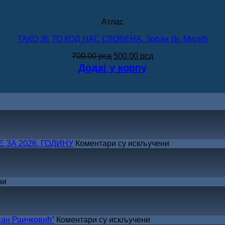
Атлас
ТАКО ЈЕ ТО КОД НАС СЛОВЕНА, Зоран Љ. Милић
Оригинална
Тренутна
700.00
рсд
500.00
рсд
цена
цена
Додај у корпу
је
је:
била:
500.00 рсд.
700.00 рсд.
на
ЗА 2026. ГОДИНУ
Коментари су искључени
САША
РАДОЈЧИЋ
ДОБИТНИК
ЖИЧКЕ
на
ни
ХРИСОВУЉЕ
ВЕЛИКО
ЗА
ЛЕТЊЕ
2026.
СНИЖЕЊЕ
ГОДИНУ
на
ан Раичковић”
Коментари су искључени