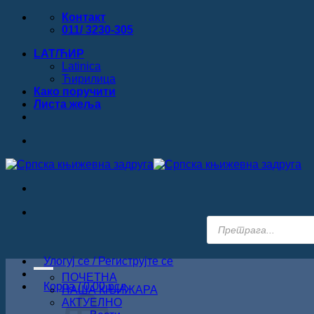
Прескочи
Контакт
на
011/ 3230-305
садржај
LAT/ЋИР
Latinica
Ћирилица
Како поручити
Листa жеља
Products
search
Улогуј се / Региструјте се
ПОЧЕТНА
Корпа /
0.00
рсд
НАША КЊИЖАРА
АКТУЕЛНО