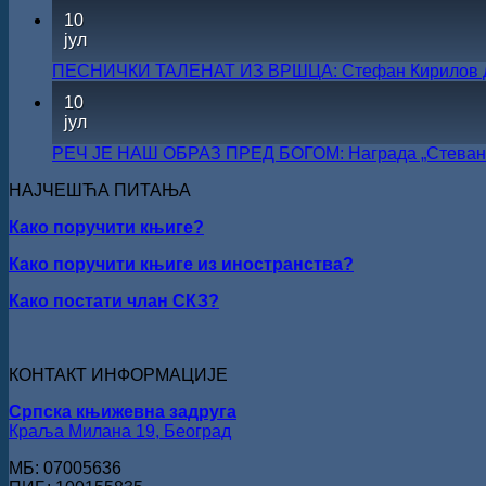
10
јул
ПЕСНИЧКИ ТАЛЕНАТ ИЗ ВРШЦА: Стефан Кирилов доби
10
јул
РЕЧ ЈЕ НАШ ОБРАЗ ПРЕД БОГОМ: Награда „Стеван 
НАЈЧЕШЋА ПИТАЊА
Како поручити књиге?
Како поручити књиге из иностранства?
Како постати члан СКЗ?
КОНТАКТ ИНФОРМАЦИЈЕ
Српска књижевна задруга
Краља Милана 19, Београд
МБ: 07005636