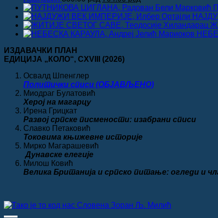
цена
цена
П
је
је:
НАЈДУ
била:
704.00 рсд.
Ж
880.00 рсд.
НЕБЕ
ИЗДАВАЧКИ ПЛАН
ЕДИЦИЈА „КОЛО“
, CXVIII
(2026)
Освалд Шпенглер
Политички списи (ОБЈАВЉЕНО)
Миодраг Булатовић
Херој на магарцу
Ирена Грицкат
Развој српске писмености: изабрани списи
Славко Петаковић
Токовима књижевне историје
Мирко Магарашевић
Дунавске елегије
Милош Ковић
Велика
Британија и српско питање: огледи и ч