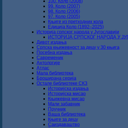
100. Коло (2008)
99. Коло (2007)
98. Коло (2006)
97. Коло (2005)
Књиге из претходних кола
Едиција Коло (1892‒2025)
Историја српског народа у Југославији
ИСТОРИЈА СРПСКОГ НАРОДА У ЈУГО
Дивот издања
Српска књижевност за децу у 30 књига
Посебна издања
Савременик
Антологије
Атлас
Мала библиотека
Броширана серија
Остале библиотеке СКЗ
Историјска издања
Историјска мисао
Књижевна мисао
Мали забавник
Поучник
Ваша библиотека
Књиге за децу
Саиздаваштво