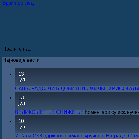
Брзи преглед
Пратите нас
Најновије вести
13
јул
САША РАДОЈЧИЋ ДОБИТНИК ЖИЧКЕ ХРИСОВУЉЕ 
13
јул
ВЕЛИКО ЛЕТЊЕ СНИЖЕЊЕ
Коментари су искључе
10
јул
У Сали СКЗ одржано свечано уручење Награде „Стев