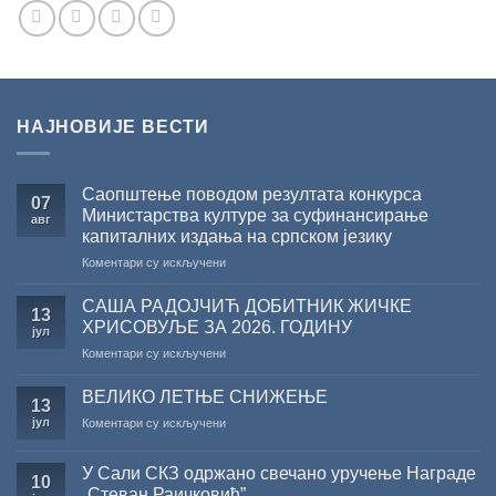
НАЈНОВИЈЕ ВЕСТИ
Саопштење поводом резултата конкурса
07
Министарства културе за суфинансирање
авг
капиталних издања на српском језику
на
Коментари су искључени
Саопштење
поводом
САША РАДОЈЧИЋ ДОБИТНИК ЖИЧКЕ
13
резултата
ХРИСОВУЉЕ ЗА 2026. ГОДИНУ
јул
конкурса
на
Коментари су искључени
Министарства
САША
културе
РАДОЈЧИЋ
за
ВЕЛИКО ЛЕТЊЕ СНИЖЕЊЕ
13
ДОБИТНИК
суфинансирање
јул
на
Коментари су искључени
ЖИЧКЕ
капиталних
ВЕЛИКО
ХРИСОВУЉЕ
издања
ЛЕТЊЕ
ЗА
на
У Сали СКЗ одржано свечано уручење Награде
СНИЖЕЊЕ
10
2026.
српском
„Стеван Раичковић”