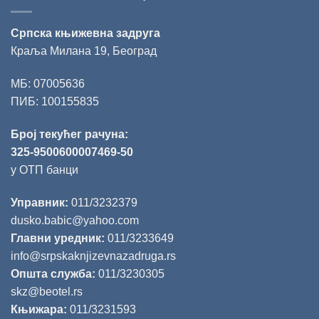
Српска књижевна задруга
Краља Милана 19, Београд
МБ: 07005636
ПИБ: 100155835
Број текућег рачуна:
325-9500600007469-50
у ОТП банци
Управник:
011/3232379
dusko.babic@yahoo.com
Главни уредник:
011/3233649
info@srpskaknjizevnazadruga.rs
Општа служба:
011/3230305
skz@beotel.rs
Књижара:
011/3231593