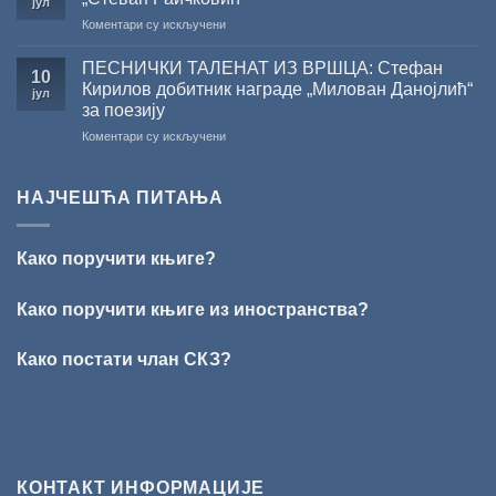
јул
ГОДИНУ
језику
на
Коментари су искључени
У
Сали
ПЕСНИЧКИ ТАЛЕНАТ ИЗ ВРШЦА: Стефан
10
СКЗ
Кирилов добитник награде „Милован Данојлић“
јул
одржано
за поезију
свечано
на
Коментари су искључени
уручење
ПЕСНИЧКИ
Награде
ТАЛЕНАТ
„Стеван
ИЗ
Раичковић”
НАЈЧЕШЋА ПИТАЊА
ВРШЦА:
Стефан
Кирилов
Како поручити књиге?
добитник
награде
„Милован
Како поручити књиге из иностранства?
Данојлић“
за
Како постати члан СКЗ?
поезију
КОНТАКТ ИНФОРМАЦИЈЕ