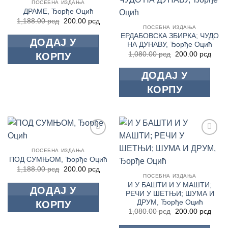
ПОСЕБНА ИЗДАЊА
Додај
Додај
ДРАМЕ, Ђорђе Оцић
у
у
Оригинална
Тренутна
1,188.00
рсд
200.00
рсд
Листу
Листу
цена
цена
ПОСЕБНА ИЗДАЊА
жеља
жеља
је
је:
ЕРДАБОВСКА ЗБИРКА; ЧУДО
ДОДАЈ У
била:
200.00 рсд.
НА ДУНАВУ, Ђорђе Оцић
1,188.00 рсд.
Оригинална
Трен
1,080.00
рсд
200.00
рсд
КОРПУ
цена
цена
је
је:
ДОДАЈ У
била:
200.0
1,080.00 рсд.
КОРПУ
Додај
Додај
у
у
ПОСЕБНА ИЗДАЊА
Листу
Листу
ПОД СУМЊОМ, Ђорђе Оцић
жеља
жеља
Оригинална
Тренутна
1,188.00
рсд
200.00
рсд
цена
цена
ПОСЕБНА ИЗДАЊА
је
је:
И У БАШТИ И У МАШТИ;
ДОДАЈ У
била:
200.00 рсд.
РЕЧИ У ШЕТЊИ; ШУМА И
1,188.00 рсд.
ДРУМ, Ђорђе Оцић
КОРПУ
Оригинална
Трен
1,080.00
рсд
200.00
рсд
цена
цена
је
је: