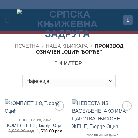
Прескочи
на
садржај
ПОЧЕТНА
/
НАША КЊИЖАРА
/
ПРОИЗВОД
OЗНАЧЕН „ОЦИЋ ЂОРЂЕ“
ФИЛТЕР
Додај
Додај
у
у
ПОСЕБНА ИЗДАЊА
Листу
Листу
КОМПЛЕТ 1-8, Ђорђе Оцић
жеља
жеља
Оригинална
Тренутна
3,960.00
рсд
1,500.00
рсд
цена
цена
ПОСЕБНА ИЗДАЊА