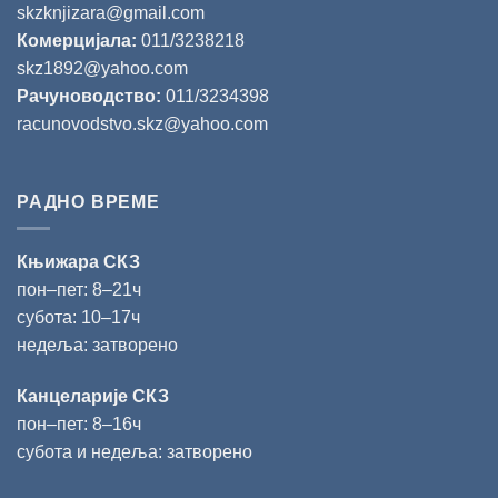
skzknjizara@gmail.com
Комерцијала:
011/3238218
skz1892@yahoo.com
Рачуноводство:
011/3234398
racunovodstvo.skz@yahoo.com
РАДНО ВРЕМЕ
Књижара СКЗ
пон‒пет: 8‒21ч
субота: 10‒17ч
недеља: затворено
Канцеларије СКЗ
пон‒пет: 8‒16ч
субота и недеља: затворено