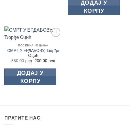
ДОДАЈ У
била:
200.0
1,080.00 рсд.
КОРПУ
Додај
у
ПОСЕБНА ИЗДАЊА
Листу
СМРТ У ЕРДАБОВУ, Ђорђе
жеља
Оцић
Оригинална
Тренутна
550.00
рсд
200.00
рсд
цена
цена
је
је:
ДОДАЈ У
била:
200.00 рсд.
550.00 рсд.
КОРПУ
ПРАТИТЕ НАС