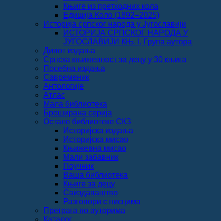
Књиге из претходних кола
Едиција Коло (1892‒2025)
Историја српског народа у Југославији
ИСТОРИЈА СРПСКОГ НАРОДА У
ЈУГОСЛАВИЈИ КЊ. I, Група аутора
Дивот издања
Српска књижевност за децу у 30 књига
Посебна издања
Савременик
Антологије
Атлас
Мала библиотека
Броширана серија
Остале библиотеке СКЗ
Историјска издања
Историјска мисао
Књижевна мисао
Мали забавник
Поучник
Ваша библиотека
Књиге за децу
Саиздаваштво
Разговори с писцима
Претрага по ауторима
Каталог