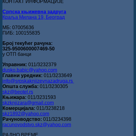
КОНТАКТ ИНФОРМАЦИЈЕ
Ристовићу
Српска књижевна задруга
Краља Милана 19, Београд
МБ: 07005636
ПИБ: 100155835
Број текућег рачуна:
325-9500600007469-50
у ОТП банци
Управник:
011/3232379
dusko.babic@yahoo.com
Главни уредник:
011/3233649
info@srpskaknjizevnazadruga.rs
Општа служба:
011/3230305
skz@beotel.rs
Књижара:
011/3231593
skzknjizara@gmail.com
Комерцијала:
011/3238218
skz1892@yahoo.com
Рачуноводство:
011/3234398
racunovodstvo.skz@yahoo.com
РАДНО ВРЕМЕ