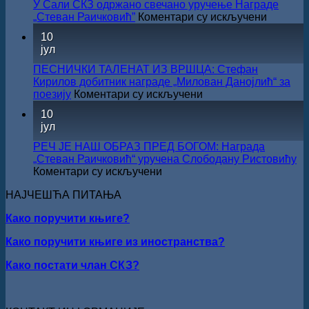
У Сали СКЗ одржано свечано уручење Награде
на
„Стеван Раичковић”
Коментари су искључени
У
10
Сали
јул
СКЗ
одржан
ПЕСНИЧКИ ТАЛЕНАТ ИЗ ВРШЦА: Стефан
свечано
Кирилов добитник награде „Милован Данојлић“ за
уручењ
на
поезију
Коментари су искључени
Наград
ПЕСНИЧКИ
10
„Стеван
ТАЛЕНАТ
јул
Раичков
ИЗ
ВРШЦА:
РЕЧ ЈЕ НАШ ОБРАЗ ПРЕД БОГОМ: Награда
Стефан
„Стеван Раичковић“ уручена Слободану Ристовићу
Кирилов
на
Коментари су искључени
добитник
РЕЧ
награде
НАЈЧЕШЋА ПИТАЊА
ЈЕ
„Милован
НАШ
Данојлић“
Како поручити књиге?
ОБРАЗ
за
ПРЕД
Како поручити књиге из иностранства?
поезију
БОГОМ:
Награда
Како постати члан СКЗ?
„Стеван
Раичковић“
уручена
Слободану