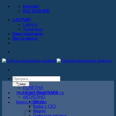
Прескочи
Контакт
на
011/ 3230-305
садржај
LAT/ЋИР
Latinica
Ћирилица
Како поручити
Листa жеља
Products
search
Тражи
ПОЧЕТНА
НАША КЊИЖАРА
Улогуј се / Региструјте се
АКТУЕЛНО
Вести
Корпа /
0.00
рсд
Кафа у СКЗ
Акције
Повратак читању