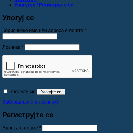
Улогуј се / Региструјте се
Улогуј се
Обавезно
Корисничко име или адреса е-поште
*
Обавезно
Лозинка
*
Запамти ме
Улогујте се
Заборавили сте лозинку?
Региструјте се
Обавезно
Адреса е-поште
*