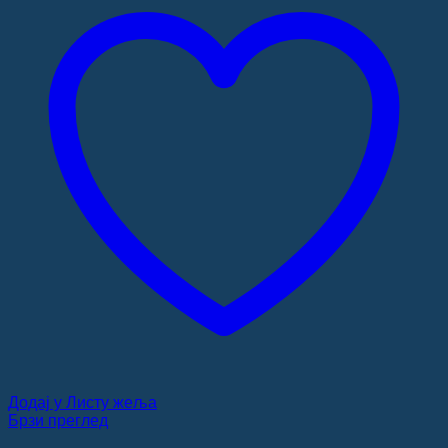
Додај у Листу жеља
Брзи преглед