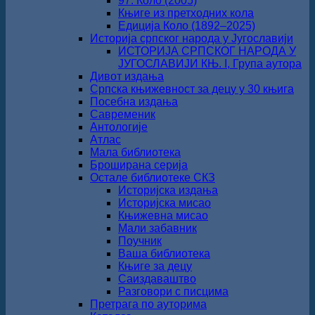
97. Коло (2005)
Књиге из претходних кола
Едиција Коло (1892‒2025)
Историја српског народа у Југославији
ИСТОРИЈА СРПСКОГ НАРОДА У
ЈУГОСЛАВИЈИ КЊ. I, Група аутора
Дивот издања
Српска књижевност за децу у 30 књига
Посебна издања
Савременик
Антологије
Атлас
Мала библиотека
Броширана серија
Остале библиотеке СКЗ
Историјска издања
Историјска мисао
Књижевна мисао
Мали забавник
Поучник
Ваша библиотека
Књиге за децу
Саиздаваштво
Разговори с писцима
Претрага по ауторима