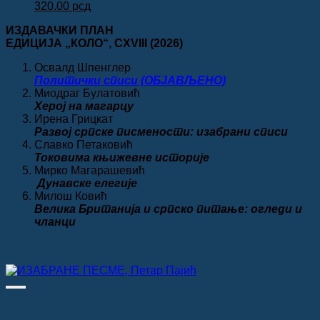
Оригинална
Тренутна
била:
320.00 рсд.
320.00
рсд
цена
цена
450.00 рсд.
ИЗДАВАЧКИ ПЛАН
је
је:
ЕДИЦИЈА „КОЛО“
, CXVIII
(2026)
била:
320.00 рсд.
350.00 рсд.
Освалд Шпенглер
Политички списи (ОБЈАВЉЕНО)
Миодраг Булатовић
Херој на магарцу
Ирена Грицкат
Развој српске писмености: изабрани списи
Славко Петаковић
Токовима књижевне историје
Мирко Магарашевић
Дунавске елегије
Милош Ковић
Велика
Британија и српско питање: огледи и
чланци