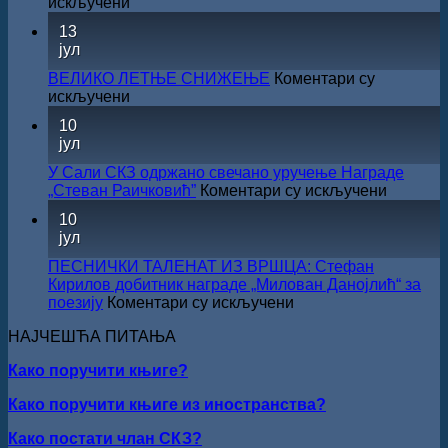
на
искључени
за
САША
13
суфинансирање
РАДОЈЧИЋ
јул
капиталних
ДОБИТНИК
издања
ЖИЧКЕ
ВЕЛИКО ЛЕТЊЕ СНИЖЕЊЕ
Коментари су
на
ХРИСОВУЉЕ
на
искључени
српском
ЗА
ВЕЛИКО
језику
10
2026.
ЛЕТЊЕ
јул
ГОДИНУ
СНИЖЕЊЕ
У Сали СКЗ одржано свечано уручење Награде
на
„Стеван Раичковић”
Коментари су искључени
У
10
Сали
јул
СКЗ
одржан
ПЕСНИЧКИ ТАЛЕНАТ ИЗ ВРШЦА: Стефан
свечано
Кирилов добитник награде „Милован Данојлић“ за
уручењ
на
поезију
Коментари су искључени
Наград
ПЕСНИЧКИ
„Стеван
НАЈЧЕШЋА ПИТАЊА
ТАЛЕНАТ
Раичков
ИЗ
Како поручити књиге?
ВРШЦА:
Стефан
Како поручити књиге из иностранства?
Кирилов
добитник
Како постати члан СКЗ?
награде