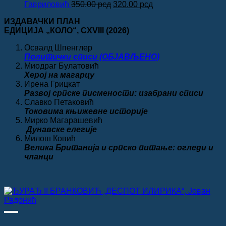
450.00 рсд.
Оригинална
Тренутна
Гавриловић
350.00
рсд
320.00
рсд
цена
цена
ИЗДАВАЧКИ ПЛАН
је
је:
ЕДИЦИЈА „КОЛО“
, CXVIII
(2026)
била:
320.00 рсд.
350.00 рсд.
Освалд Шпенглер
Политички списи (ОБЈАВЉЕНО)
Миодраг Булатовић
Херој на магарцу
Ирена Грицкат
Развој српске писмености: изабрани списи
Славко Петаковић
Токовима књижевне историје
Мирко Магарашевић
Дунавске елегије
Милош Ковић
Велика
Британија и српско питање: огледи и
чланци