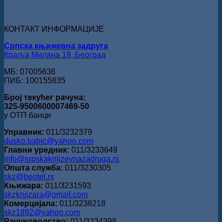
„Милован
Данојлић“
за
КОНТАКТ ИНФОРМАЦИЈЕ
поезију
Српска књижевна задруга
Краља Милана 19, Београд
МБ: 07005636
ПИБ: 100155835
Број текућег рачуна:
325-9500600007469-50
у ОТП банци
Управник:
011/3232379
dusko.babic@yahoo.com
Главни уредник:
011/3233649
info@srpskaknjizevnazadruga.rs
Општа служба:
011/3230305
skz@beotel.rs
Књижара:
011/3231593
skzknjizara@gmail.com
Комерцијала:
011/3238218
skz1892@yahoo.com
Рачуноводство:
011/3234398