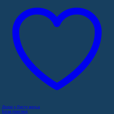
Додај у Листу жеља
Брзи преглед