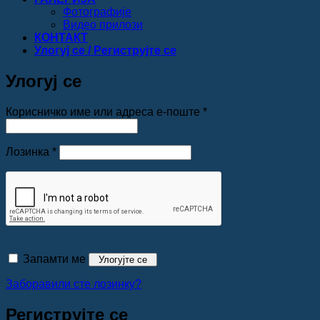
Фотографије
Видео прилози
КОНТАКТ
Улогуј се / Региструјте се
Улогуј се
Обавезно
Корисничко име или адреса е-поште
*
Обавезно
Лозинка
*
Запамти ме
Улогујте се
Заборавили сте лозинку?
Региструјте се