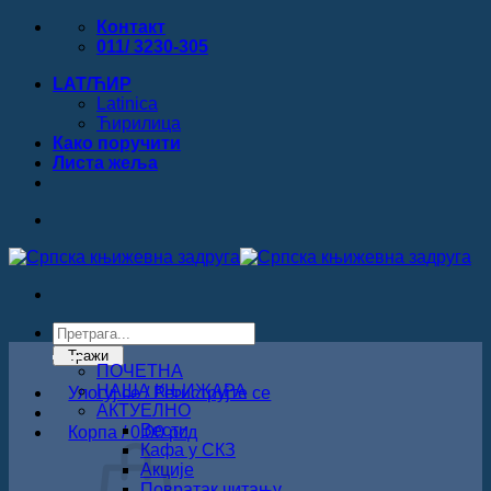
Прескочи
Контакт
на
011/ 3230-305
садржај
LAT/ЋИР
Latinica
Ћирилица
Како поручити
Листa жеља
Products
search
Тражи
ПОЧЕТНА
НАША КЊИЖАРА
Улогуј се / Региструјте се
АКТУЕЛНО
Вести
Корпа /
0.00
рсд
Кафа у СКЗ
Акције
Повратак читању