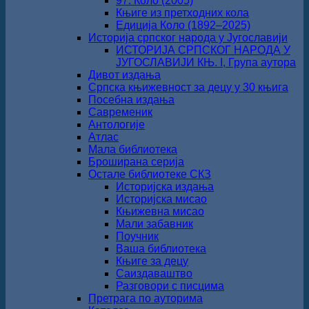
97. Коло (2005)
Књиге из претходних кола
Едиција Коло (1892‒2025)
Историја српског народа у Југославији
ИСТОРИЈА СРПСКОГ НАРОДА У
ЈУГОСЛАВИЈИ КЊ. I, Група аутора
Дивот издања
Српска књижевност за децу у 30 књига
Посебна издања
Савременик
Антологије
Атлас
Мала библиотека
Броширана серија
Остале библиотеке СКЗ
Историјска издања
Историјска мисао
Књижевна мисао
Мали забавник
Поучник
Ваша библиотека
Књиге за децу
Саиздаваштво
Разговори с писцима
Претрага по ауторима