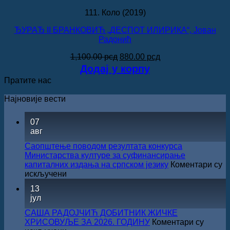
111. Коло (2019)
ЂУРАЂ II БРАНКОВИЋ „ДЕСПОТ ИЛИРИКА“, Јован
Радонић
Оригинална
Тренутна
1,100.00
рсд
880.00
рсд
цена
цена
Додај у корпу
је
је:
Пратите нас
била:
880.00 рсд.
1,100.00 рсд.
Најновије вести
07
авг
Саопштење поводом резултата конкурса
Министарства културе за суфинансирање
капиталних издања на српском језику
Коментари су
на
искључени
Саопштење
13
поводом
јул
резултата
конкурса
САША РАДОЈЧИЋ ДОБИТНИК ЖИЧКЕ
Министарства
ХРИСОВУЉЕ ЗА 2026. ГОДИНУ
Коментари су
културе