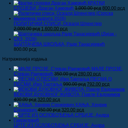
цена
цена
КРАТКИ
је
је:
Оригинална
Т
СПОЈЕВИ, Драган Хамовић
1,000.00
рсд
800.00
рсд
била:
1,600.00 рсд.
цена
ц
2,000.00 рсд.
је
је
била:
8
ПОЛИТИЧКИ СПИСИ, Освалд Шпенглер
Оригинална
Тренутна
1,000.00 рсд
2,000.00
рсд
1,600.00
рсд
цена
цена
је
је:
била:
1,600.00 рсд.
ШАПТАЧЕВА ШКОЉКА, Раде Танасијевић
2,000.00 рсд.
800.00
рсд
Натраженија издања
МАЛЕ ПРОЗЕ,
Оригинална
Тренутна
Стеван Раичковић
350.00
рсд
280.00
рсд
цена
цена
ПЕСМА О
је
Оригинална
је:
Тренутн
ПЕСМИ, Иво Тартаља
990.00
рсд
792.00
рсд
била:
цена
280.00 рсд.
цена
350.00 рсд.
је
је:
ВЕКОВИ ДУХОВНОГ ЖИВОТА, Павле Евдокимов
Оригинална
Тренутна
била:
792.00 р
400.00
рсд
320.00
рсд
цена
цена
990.00 рсд.
ХАЊА, Хенрик
је
је:
Оригинална
Тренутна
Сјенкјевич
450.00
рсд
320.00
рсд
била:
320.00 рсд.
цена
цена
400.00 рсд.
је
је:
била:
320.00 рсд.
ЦРТЕ ИЗ ОСЛОБОЂЕЊА СРБИЈЕ, Андра