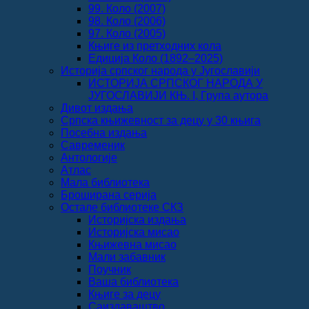
99. Коло (2007)
98. Коло (2006)
97. Коло (2005)
Књиге из претходних кола
Едиција Коло (1892‒2025)
Историја српског народа у Југославији
ИСТОРИЈА СРПСКОГ НАРОДА У
ЈУГОСЛАВИЈИ КЊ. I, Група аутора
Дивот издања
Српска књижевност за децу у 30 књига
Посебна издања
Савременик
Антологије
Атлас
Мала библиотека
Броширана серија
Остале библиотеке СКЗ
Историјска издања
Историјска мисао
Књижевна мисао
Мали забавник
Поучник
Ваша библиотека
Књиге за децу
Саиздаваштво