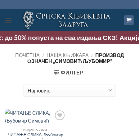
Прескочи
на
садржај
 до 50% попуста на сва издања СКЗ! Акција тр
ПОЧЕТНА
/
НАША КЊИЖАРА
/
ПРОИЗВОД
OЗНАЧЕН „СИМОВИЋ ЉУБОМИР“
ФИЛТЕР
Додај
у
ИЗДАЊА 2023.
Листу
ЧИТАЊЕ СЛИКА, Љубомир
жеља