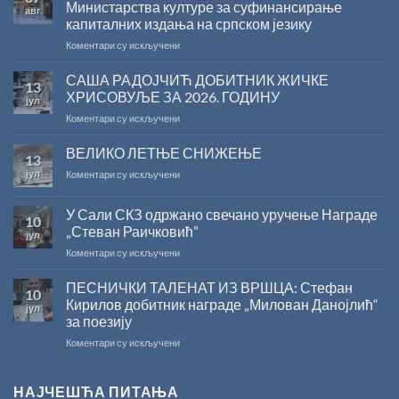
Министарства културе за суфинансирање
авг
капиталних издања на српском језику
на
Коментари су искључени
Саопштење
поводом
САША РАДОЈЧИЋ ДОБИТНИК ЖИЧКЕ
13
резултата
ХРИСОВУЉЕ ЗА 2026. ГОДИНУ
јул
конкурса
на
Коментари су искључени
Министарства
САША
културе
РАДОЈЧИЋ
ВЕЛИКО ЛЕТЊЕ СНИЖЕЊЕ
за
13
ДОБИТНИК
суфинансирање
јул
на
Коментари су искључени
ЖИЧКЕ
капиталних
ВЕЛИКО
ХРИСОВУЉЕ
издања
ЛЕТЊЕ
ЗА
на
У Сали СКЗ одржано свечано уручење Награде
10
СНИЖЕЊЕ
2026.
српском
„Стеван Раичковић”
јул
ГОДИНУ
језику
на
Коментари су искључени
У
Сали
ПЕСНИЧКИ ТАЛЕНАТ ИЗ ВРШЦА: Стефан
10
СКЗ
Кирилов добитник награде „Милован Данојлић“
јул
одржано
за поезију
свечано
на
Коментари су искључени
уручење
ПЕСНИЧКИ
Награде
ТАЛЕНАТ
„Стеван
ИЗ
Раичковић”
НАЈЧЕШЋА ПИТАЊА