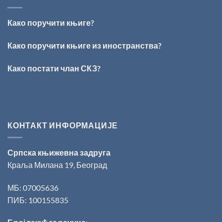
ВРШЦА:
Стефан
Кирилов
Како поручити књиге?
добитник
награде
„Милован
Како поручити књиге из иностранства?
Данојлић“
за
Како постати члан СКЗ?
поезију
КОНТАКТ ИНФОРМАЦИЈЕ
Српска књижевна задруга
Краља Милана 19, Београд
МБ: 07005636
ПИБ: 100155835