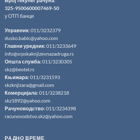
Број текућег рачуна:
325-9500600007469-50
у ОТП банци
Управник:
011/3232379
dusko.babic@yahoo.com
Главни уредник:
011/3233649
info@srpskaknjizevnazadruga.rs
Општа служба:
011/3230305
skz@beotel.rs
Књижара:
011/3231593
skzknjizara@gmail.com
Комерцијала:
011/3238218
skz1892@yahoo.com
Рачуноводство:
011/3234398
racunovodstvo.skz@yahoo.com
РАДНО ВРЕМЕ