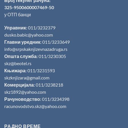
Број текућег рачуна:
325-9500600007469-50
у ОТП банци
Управник:
011/3232379
dusko.babic@yahoo.com
Главни уредник:
011/3233649
info@srpskaknjizevnazadruga.rs
Општа служба:
011/3230305
skz@beotel.rs
Књижара:
011/3231593
skzknjizara@gmail.com
Комерцијала:
011/3238218
skz1892@yahoo.com
Рачуноводство:
011/3234398
racunovodstvo.skz@yahoo.com
РАДНО ВРЕМЕ