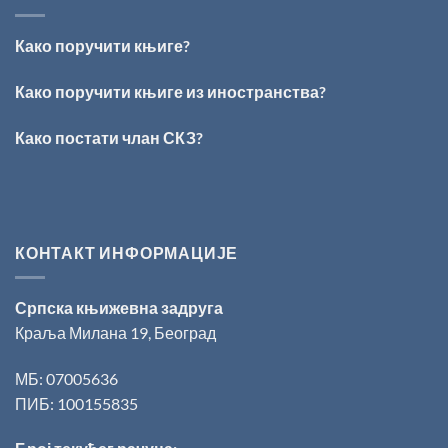
ОБРАЗ
Данојлић“
ПРЕД
за
БОГОМ:
поезију
Како поручити књиге?
Награда
„Стеван
Раичковић“
Како поручити књиге из иностранства?
уручена
Слободану
Како постати члан СКЗ?
Ристовићу
КОНТАКТ ИНФОРМАЦИЈЕ
Српска књижевна задруга
Краља Милана 19, Београд
МБ: 07005636
ПИБ: 100155835