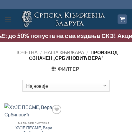
Прескочи
на
садржај
: до 50% попуста на сва издања СКЗ! Акција 
ПОЧЕТНА
/
НАША КЊИЖАРА
/
ПРОИЗВОД
OЗНАЧЕН „СРБИНОВИЋ ВЕРА“
ФИЛТЕР
Додај
у
МАЛА БИБЛИОТЕКА
Листу
ХУЈЕ ПЕСМЕ, Вера
жеља