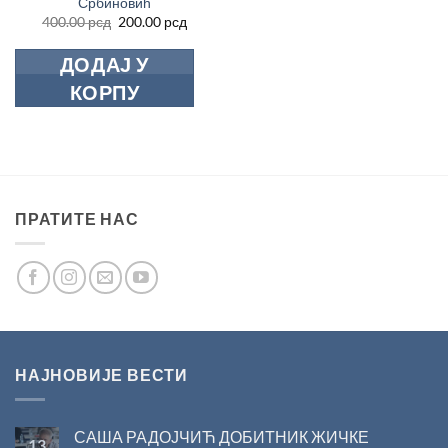
Србиновић
Оригинална
Тренутна
400.00
рсд
200.00
рсд
цена
цена
је
је:
ДОДАЈ У
била:
200.00 рсд.
400.00 рсд.
КОРПУ
ПРАТИТЕ НАС
НАЈНОВИЈЕ ВЕСТИ
САША РАДОЈЧИЋ ДОБИТНИК ЖИЧКЕ
13