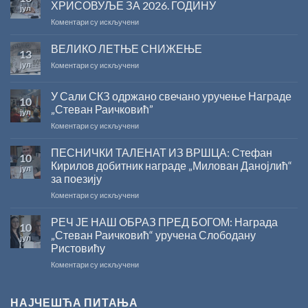
ХРИСОВУЉЕ ЗА 2026. ГОДИНУ
јул
на
Коментари су искључени
САША
РАДОЈЧИЋ
ВЕЛИКО ЛЕТЊЕ СНИЖЕЊЕ
13
ДОБИТНИК
јул
на
Коментари су искључени
ЖИЧКЕ
ВЕЛИКО
ХРИСОВУЉЕ
ЛЕТЊЕ
ЗА
У Сали СКЗ одржано свечано уручење Награде
10
СНИЖЕЊЕ
2026.
„Стеван Раичковић”
јул
ГОДИНУ
на
Коментари су искључени
У
Сали
ПЕСНИЧКИ ТАЛЕНАТ ИЗ ВРШЦА: Стефан
10
СКЗ
Кирилов добитник награде „Милован Данојлић“
јул
одржано
за поезију
свечано
на
Коментари су искључени
уручење
ПЕСНИЧКИ
Награде
ТАЛЕНАТ
„Стеван
РЕЧ ЈЕ НАШ ОБРАЗ ПРЕД БОГОМ: Награда
10
ИЗ
Раичковић”
„Стеван Раичковић“ уручена Слободану
јул
ВРШЦА:
Ристовићу
Стефан
на
Коментари су искључени
Кирилов
РЕЧ
добитник
ЈЕ
награде
НАШ
„Милован
НАЈЧЕШЋА ПИТАЊА