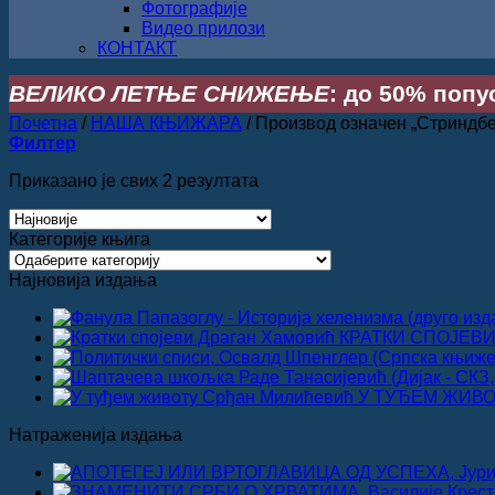
Фотографије
Видео прилози
КОНТАКТ
ВЕЛИКО ЛЕТЊЕ СНИЖЕЊЕ
: до 50% попус
Почетна
/
НАША КЊИЖАРА
/
Производ oзначен „Стриндбе
Филтер
Сортирано
Приказано је свих 2 резултата
по
најновијем
Категорије књига
Најновија издања
КРАТКИ СПОЈЕВИ,
У ТУЂЕМ ЖИВОТ
Натраженија издања