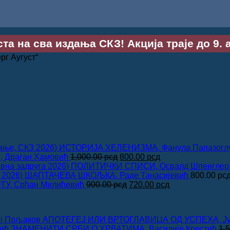
та на сва издања СКЗ! Акција траје до 9. 
рг Аугуст“
ИСТОРИЈА ХЕЛЕНИЗМА, Фанула Папазогл
Оригинална
Тренутна
 Драган Хамовић
1,000.00
рсд
800.00
рсд
цена
цена
ПОЛИТИЧКИ СПИСИ, Освалд Шпенглер
је
је:
ШАПТАЧЕВА ШКОЉКА, Раде Танасијевић
800.00
рс
била:
Оригинална
800.00 рсд.
Тренутна
У, Срђан Милићевић
900.00
рсд
720.00
рсд
1,000.00 рсд.
цена
цена
је
је:
била:
720.00 рсд.
АПОТЕГЕЈ ИЛИ ВРТОГЛАВИЦА ОД УСПЕХА, Ју
900.00 рсд.
ЗНАМЕНИТИ СРБИ О ХРВАТИМА, Василије Крестић
1,