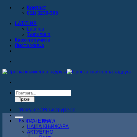
Прескочи
Контакт
на
011/ 3230-305
садржај
LAT/ЋИР
Latinica
Ћирилица
Како поручити
Листa жеља
Products
search
Тражи
Улогуј се / Региструјте се
Корпа /
0.00
рсд
ПОЧЕТНА
НАША КЊИЖАРА
АКТУЕЛНО