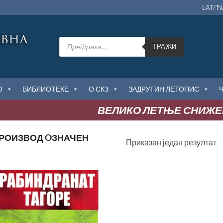
LAT/Ћ
Products
search
ТРАЖИ
О
БИБЛИОТЕКЕ
О СКЗ
ЗАДРУГИН ЛЕТОПИС
ВЕЛИКО ЛЕТЊЕ СНИЖЕЊ
РОИЗВОД OЗНАЧЕН
Приказан један резултат
Додај
у
Листу
жеља