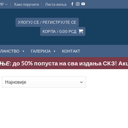
ИР
Како поручити
Листa жеља
УЛОГУЈ СЕ / РЕГИСТРУЈТЕ СЕ
КОРПА /
0.00
РСД
ЧЛАНСТВО
ГАЛЕРИЈА
КОНТАКТ
Е
: до 50% попуста на сва издања СКЗ! Акција