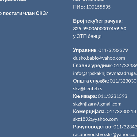
ПИБ: 100155835
о постати члан СКЗ?
Број текућег рачуна:
325-9500600007469-50
у ОТП банци
Управник:
011/3232379
dusko.babic@yahoo.com
Главни уредник:
011/3233
info@srpskaknjizevnazadruga
Општа служба:
011/323030
skz@beotel.rs
Књижара:
011/3231593
skzknjizara@gmail.com
Комерцијала:
011/3238218
skz1892@yahoo.com
Рачуноводство:
011/3234
racunovodstvo.skz@yahoo.co