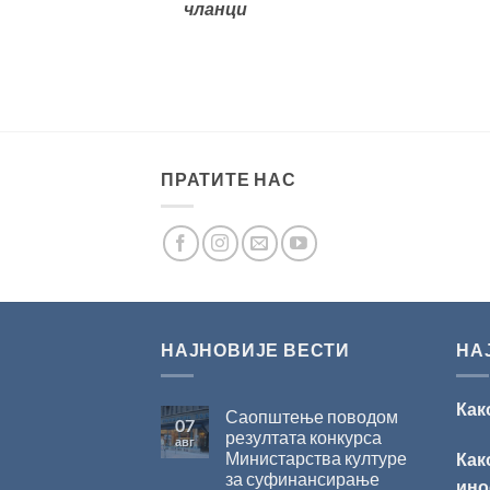
чланци
ПРАТИТЕ НАС
НАЈНОВИЈЕ ВЕСТИ
НА
Как
Саопштење поводом
07
резултата конкурса
авг
Министарства културе
Как
за суфинансирање
ино