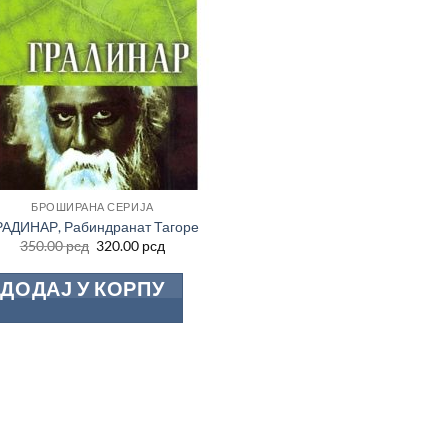
БРОШИРАНА СЕРИЈА
РАДИНАР, Рабиндранат Тагоре
Оригинална
Тренутна
350.00
рсд
320.00
рсд
цена
цена
је
је:
ДОДАЈ У КОРПУ
била:
320.00 рсд.
350.00 рсд.