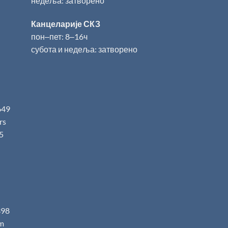
недеља: затворено
Канцеларије СКЗ
пон‒пет: 8‒16ч
субота и недеља: затворено
649
.rs
5
398
m