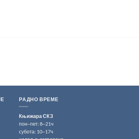
ЈЕ
РАДНО ВРЕМЕ
Књижара СКЗ
пон‒пет: 8‒21ч
субота: 10‒17ч