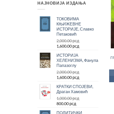
НАЈНОВИЈА ИЗДАЊА
ТОКОВИМА
КЊИЖЕВНЕ
ИСТОРИЈЕ, Славко
Петаковић
2,000.00
рсд
Оригинална
Тренутна
1,600.00
рсд
цена
цена
ИСТОРИЈА
је
је:
Г
ХЕЛЕНИЗМА, Фанула
била:
1,600.00 рсд.
Папазоглу
2,000.00 рсд.
2,000.00
рсд
Оригинална
Тренутна
1,600.00
рсд
цена
цена
КРАТКИ СПОЈЕВИ,
је
је:
Драган Хамовић
била:
1,600.00 рсд.
1,000.00
рсд
2,000.00 рсд.
Оригинална
Тренутна
800.00
рсд
цена
цена
ПОЛИТИЧКИ
је
је: