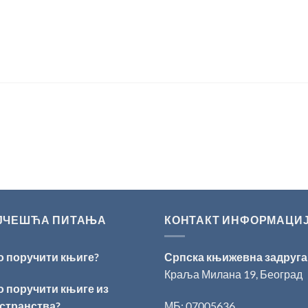
ЈЧЕШЋА ПИТАЊА
КОНТАКТ ИНФОРМАЦИ
о поручити књиге?
Српска књижевна задруга
Краља Милана 19, Београд
о поручити књиге из
странства?
МБ: 07005636