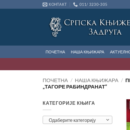
Прескочи
КОНТАКТ
011/ 3230-305
на
садржај
ПОЧЕТНА
НАША КЊИЖАРА
АКТУЕЛН
ПОЧЕТНА
/
НАША КЊИЖАРА
/
П
„ТАГОРЕ РАБИНДРАНАТ“
КАТЕГОРИЈЕ КЊИГА
Одаберите категорију