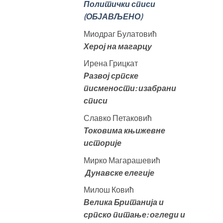
Политички списи
(ОБЈАВЉЕНО)
Миодраг Булатовић
Херој на магарцу
Ирена Грицкат
Развој српске
писмености: изабрани
списи
Славко Петаковић
Токовима књижевне
историје
Мирко Магарашевић
Дунавске елегије
Милош Ковић
Велика
Британија и
српско питање: огледи и