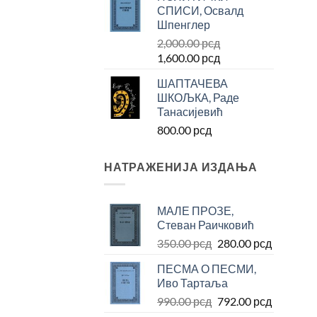
СПИСИ, Освалд
била:
800.00 рсд.
Шпенглер
1,000.00 рсд.
2,000.00
рсд
Оригинална
Тренутна
1,600.00
рсд
цена
цена
ШАПТАЧЕВА
је
је:
ШКОЉКА, Раде
била:
1,600.00 рсд.
Танасијевић
2,000.00 рсд.
800.00
рсд
НАТРАЖЕНИЈА ИЗДАЊА
МАЛЕ ПРОЗЕ,
Стеван Раичковић
Оригинална
Тренутн
350.00
рсд
280.00
рсд
цена
цена
ПЕСМА О ПЕСМИ,
је
је:
Иво Тартаља
била:
280.00 р
Оригинална
Тренутн
990.00
рсд
792.00
рсд
350.00 рсд.
цена
цена