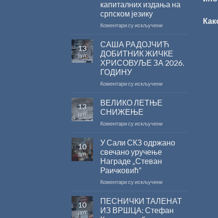
капиталних издања на
српском језику
Как
на
Коментари су искључени
Саопштење
поводом
САША РАДОЈЧИЋ
13
резултата
ДОБИТНИК ЖИЧКЕ
јул
конкурса
ХРИСОВУЉЕ ЗА 2026.
Министарства
ГОДИНУ
културе
за
на
Коментари су искључени
суфинансирање
САША
капиталних
РАДОЈЧИЋ
ВЕЛИКО ЛЕТЊЕ
13
издања
ДОБИТНИК
СНИЖЕЊЕ
јул
на
ЖИЧКЕ
на
Коментари су искључени
српском
ХРИСОВУЉЕ
ВЕЛИКО
језику
ЗА
ЛЕТЊЕ
У Сали СКЗ одржано
2026.
10
СНИЖЕЊЕ
ГОДИНУ
свечано уручење
јул
Награде „Стеван
Раичковић”
на
Коментари су искључени
У
Сали
ПЕСНИЧКИ ТАЛЕНАТ
10
СКЗ
ИЗ ВРШЦА: Стефан
јул
одржано