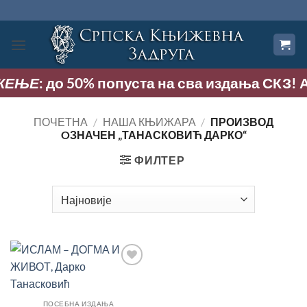
Прескочи
на
садржај
ЕЊЕ
: до 50% попуста на сва издања СКЗ! Акци
ПОЧЕТНА
/
НАША КЊИЖАРА
/
ПРОИЗВОД
OЗНАЧЕН „ТАНАСКОВИЋ ДАРКО“
ФИЛТЕР
Додај
у
Листу
жеља
ПОСЕБНА ИЗДАЊА