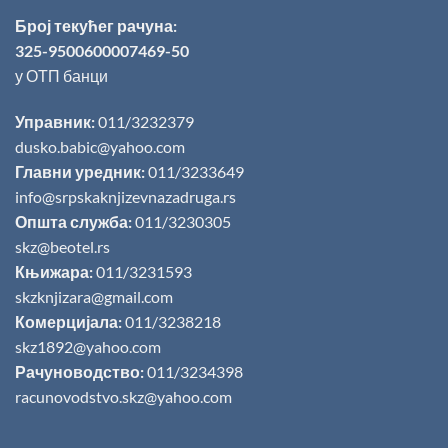
Број текућег рачуна:
325-9500600007469-50
у ОТП банци
Управник:
011/3232379
dusko.babic@yahoo.com
Главни уредник:
011/3233649
info@srpskaknjizevnazadruga.rs
Општа служба:
011/3230305
skz@beotel.rs
Књижара:
011/3231593
skzknjizara@gmail.com
Комерцијала:
011/3238218
skz1892@yahoo.com
Рачуноводство:
011/3234398
racunovodstvo.skz@yahoo.com