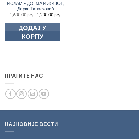
ИСЛАМ – ДОГМА И ЖИВОТ,
Дарко Танасковић
Оригинална
Тренутна
1,600.00
рсд
1,200.00
рсд
цена
цена
је
је:
ДОДАЈ У
била:
1,200.00 рсд.
1,600.00 рсд.
КОРПУ
ПРАТИТЕ НАС
НАЈНОВИЈЕ ВЕСТИ