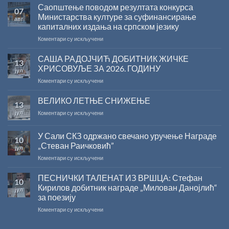
Саопштење поводом резултата конкурса
07
Министарства културе за суфинансирање
авг
капиталних издања на српском језику
на
Коментари су искључени
Саопштење
поводом
САША РАДОЈЧИЋ ДОБИТНИК ЖИЧКЕ
13
резултата
ХРИСОВУЉЕ ЗА 2026. ГОДИНУ
јул
конкурса
на
Коментари су искључени
Министарства
САША
културе
РАДОЈЧИЋ
ВЕЛИКО ЛЕТЊЕ СНИЖЕЊЕ
за
13
ДОБИТНИК
суфинансирање
јул
на
Коментари су искључени
ЖИЧКЕ
капиталних
ВЕЛИКО
ХРИСОВУЉЕ
издања
ЛЕТЊЕ
ЗА
на
У Сали СКЗ одржано свечано уручење Награде
10
СНИЖЕЊЕ
2026.
српском
„Стеван Раичковић”
јул
ГОДИНУ
језику
на
Коментари су искључени
У
Сали
ПЕСНИЧКИ ТАЛЕНАТ ИЗ ВРШЦА: Стефан
10
СКЗ
Кирилов добитник награде „Милован Данојлић“
јул
одржано
за поезију
свечано
на
Коментари су искључени
уручење
ПЕСНИЧКИ
Награде
ТАЛЕНАТ
„Стеван