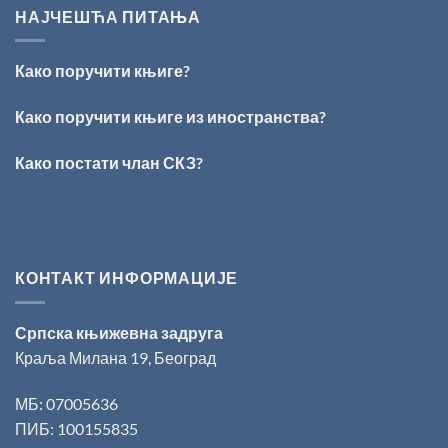
ИЗ
Раичковић”
НАЈЧЕШЋА ПИТАЊА
ВРШЦА:
Стефан
Кирилов
Како поручити књиге?
добитник
награде
„Милован
Како поручити књиге из иностранства?
Данојлић“
за
Како постати члан СКЗ?
поезију
КОНТАКТ ИНФОРМАЦИЈЕ
Српска књижевна задруга
Краља Милана 19, Београд
МБ: 07005636
ПИБ: 100155835