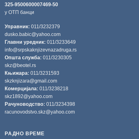
325-9500600007469-50
у ОТП банци
Управник:
011/3232379
dusko.babic@yahoo.com
Главни уредник:
011/3233649
info@srpskaknjizevnazadruga.rs
Општа служба:
011/3230305
skz@beotel.rs
Књижара:
011/3231593
skzknjizara@gmail.com
Комерцијала:
011/3238218
skz1892@yahoo.com
Рачуноводство:
011/3234398
racunovodstvo.skz@yahoo.com
РАДНО ВРЕМЕ