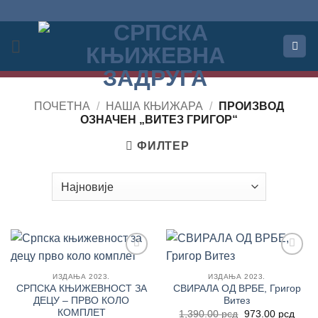
Прескочи
на
садржај
ПОЧЕТНА
/
НАША КЊИЖАРА
/
ПРОИЗВОД
OЗНАЧЕН „ВИТЕЗ ГРИГОР“
ФИЛТЕР
Додај
Додај
у
у
ИЗДАЊА 2023.
ИЗДАЊА 2023.
Листу
Листу
СРПСКА КЊИЖЕВНОСТ ЗА
СВИРАЛА ОД ВРБЕ, Григор
жеља
жеља
ДЕЦУ – ПРВО КОЛО
Витез
КОМПЛЕТ
Оригинална
Трен
1,390.00
рсд
973.00
рсд