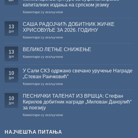
капиталних издања на српском језику
на
Коментари су искључени
Саопштење
поводом
САША РАДОЈЧИЋ ДОБИТНИК ЖИЧКЕ
13
резултата
ХРИСОВУЉЕ ЗА 2026. ГОДИНУ
јул
конкурса
на
Коментари су искључени
Министарства
САША
културе
РАДОЈЧИЋ
за
ВЕЛИКО ЛЕТЊЕ СНИЖЕЊЕ
13
ДОБИТНИК
суфинансирање
јул
на
Коментари су искључени
ЖИЧКЕ
капиталних
ВЕЛИКО
ХРИСОВУЉЕ
издања
ЛЕТЊЕ
ЗА
на
У Сали СКЗ одржано свечано уручење Награде
СНИЖЕЊЕ
10
2026.
српском
„Стеван Раичковић”
јул
ГОДИНУ
језику
на
Коментари су искључени
У
Сали
ПЕСНИЧКИ ТАЛЕНАТ ИЗ ВРШЦА: Стефан
10
СКЗ
Кирилов добитник награде „Милован Данојлић“
јул
одржано
за поезију
свечано
на
Коментари су искључени
уручење
ПЕСНИЧКИ
Награде
ТАЛЕНАТ
„Стеван
ИЗ
Раичковић”
НАЈЧЕШЋА ПИТАЊА
ВРШЦА: