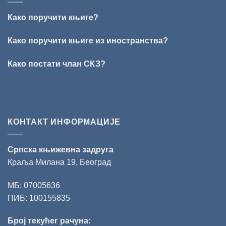
Стефан
Кирилов
Како поручити књиге?
добитник
награде
„Милован
Како поручити књиге из иностранства?
Данојлић“
за
Како постати члан СКЗ?
поезију
КОНТАКТ ИНФОРМАЦИЈЕ
Српска књижевна задруга
Краља Милана 19, Београд
МБ: 07005636
ПИБ: 100155835
Број текућег рачуна: