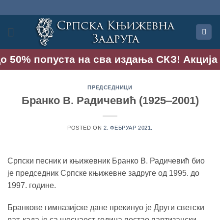
Прескочи
на
садржај
до 50% попуста на сва издања СКЗ! Акција т
ПРЕДСЕДНИЦИ
Бранко В. Радичевић (1925‒2001)
POSTED ON
2. ФЕБРУАР 2021.
Српски песник и књижевник Бранко В. Радичевић био
је председник Српске књижевне задруге од 1995. до
1997. године.
Бранкове гимназијске дане прекинуо је Други светски
рат, када је са шеснаест година постао партизански