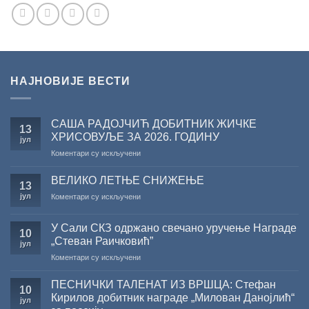
НАЈНОВИЈЕ ВЕСТИ
САША РАДОЈЧИЋ ДОБИТНИК ЖИЧКЕ
13
ХРИСОВУЉЕ ЗА 2026. ГОДИНУ
јул
на
Коментари су искључени
САША
РАДОЈЧИЋ
ВЕЛИКО ЛЕТЊЕ СНИЖЕЊЕ
13
ДОБИТНИК
јул
на
Коментари су искључени
ЖИЧКЕ
ВЕЛИКО
ХРИСОВУЉЕ
ЛЕТЊЕ
ЗА
У Сали СКЗ одржано свечано уручење Награде
СНИЖЕЊЕ
10
2026.
„Стеван Раичковић”
јул
ГОДИНУ
на
Коментари су искључени
У
Сали
ПЕСНИЧКИ ТАЛЕНАТ ИЗ ВРШЦА: Стефан
10
СКЗ
Кирилов добитник награде „Милован Данојлић“
јул
одржано