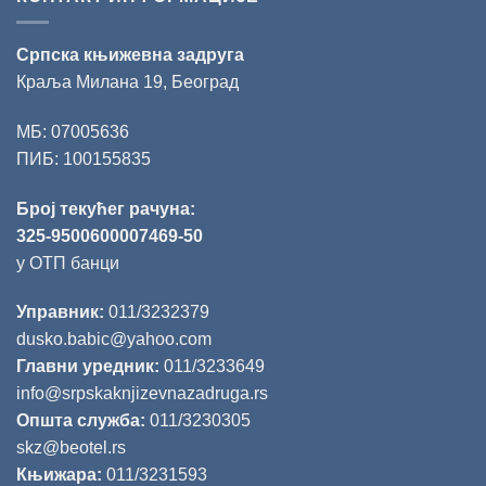
Српска књижевна задруга
Краља Милана 19, Београд
МБ: 07005636
ПИБ: 100155835
Број текућег рачуна:
325-9500600007469-50
у ОТП банци
Управник:
011/3232379
dusko.babic@yahoo.com
Главни уредник:
011/3233649
info@srpskaknjizevnazadruga.rs
Општа служба:
011/3230305
skz@beotel.rs
Књижара:
011/3231593