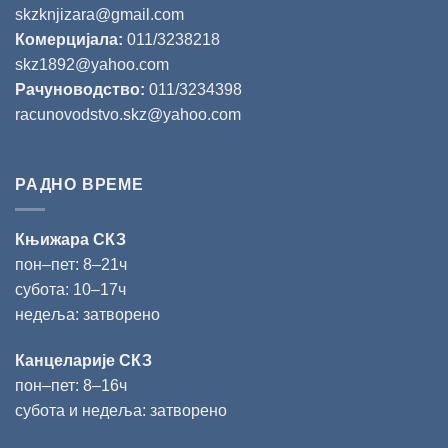
skzknjizara@gmail.com
Комерцијала:
011/3238218
skz1892@yahoo.com
Рачуноводство:
011/3234398
racunovodstvo.skz@yahoo.com
РАДНО ВРЕМЕ
Књижара СКЗ
пон‒пет: 8‒21ч
субота: 10‒17ч
недеља: затворено
Канцеларије СКЗ
пон‒пет: 8‒16ч
субота и недеља: затворено