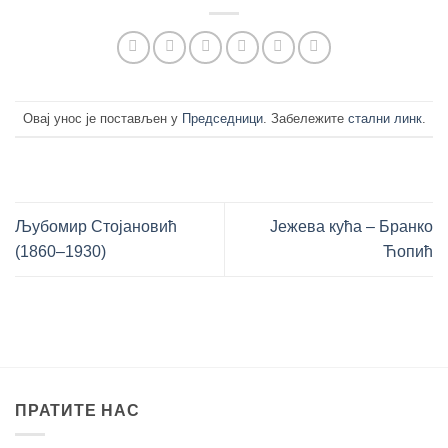
Овај унос је постављен у
Председници
. Забележите
стални линк
.
Љубомир Стојановић
Јежева кућа – Бранко
(1860‒1930)
Ћопић
ПРАТИТЕ НАС