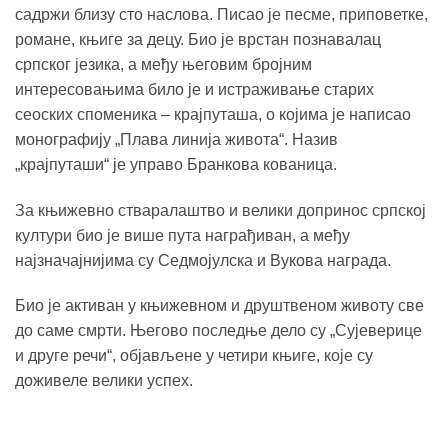
садржи близу сто наслова. Писао је песме, приповетке,
романе, књиге за децу. Био је врстан познавалац
српског језика, а међу његовим бројним
интересовањима било је и истраживање старих
сеоских споменика – крајпуташа, о којима је написао
монографију „Плава линија живота“. Назив
„крајпуташи“ је управо Бранкова кованица.
За књижевно стваралаштво и велики допринос српској
култури био је више пута награђиван, а међу
најзначајнијима су Седмојулска и Вукова награда.
Био је активан у књижевном и друштвеном животу све
до саме смрти. Његово последње дело су „Сујеверице
и друге речи“, објављене у четири књиге, које су
доживеле велики успех.