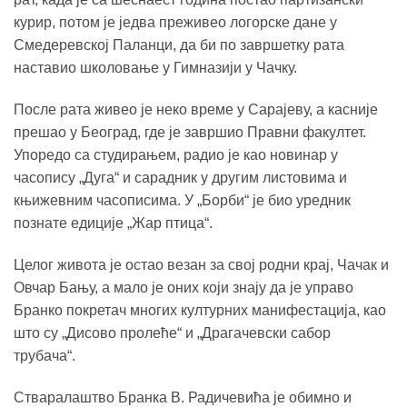
курир, потом је једва преживео логорске дане у
Смедеревској Паланци, да би по завршетку рата
наставио школовање у Гимназији у Чачку.
После рата живео је неко време у Сарајеву, а касније
прешао у Београд, где је завршио Правни факултет.
Упоредо са студирањем, радио је као новинар у
часопису „Дуга“ и сарадник у другим листовима и
књижевним часописима. У „Борби“ је био уредник
познате едиције „Жар птица“.
Целог живота је остао везан за свој родни крај, Чачак и
Овчар Бању, а мало је оних који знају да је управо
Бранко покретач многих културних манифестација, као
што су „Дисово пролеће“ и „Драгачевски сабор
трубача“.
Стваралаштво Бранка В. Радичевића је обимно и