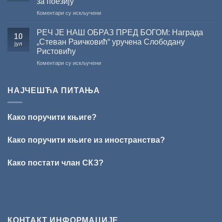
за поезију
свечано
на
Коментари су искључени
уручење
ПЕСНИЧКИ
Награде
ТАЛЕНАТ
„Стеван
РЕЧ ЈЕ НАШ ОБРАЗ ПРЕД БОГОМ: Награда
10
ИЗ
Раичковић”
„Стеван Раичковић“ уручена Слободану
јул
ВРШЦА:
Ристовићу
Стефан
на
Коментари су искључени
Кирилов
РЕЧ
добитник
ЈЕ
награде
НАШ
„Милован
НАЈЧЕШЋА ПИТАЊА
ОБРАЗ
Данојлић“
ПРЕД
за
БОГОМ:
поезију
Како поручити књиге?
Награда
„Стеван
Раичковић“
Како поручити књиге из иностранства?
уручена
Слободану
Како постати члан СКЗ?
Ристовићу
КОНТАКТ ИНФОРМАЦИЈЕ