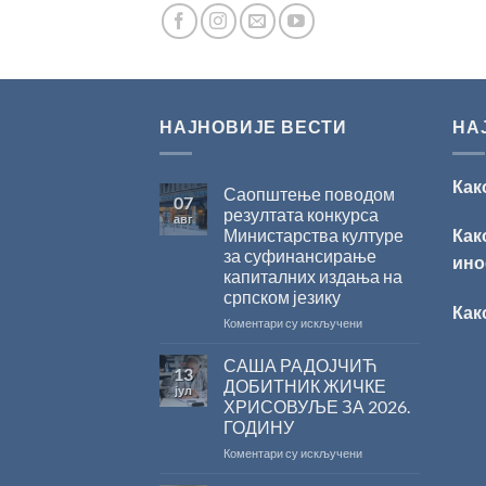
НАЈНОВИЈЕ ВЕСТИ
НА
Как
Саопштење поводом
07
резултата конкурса
авг
Министарства културе
Как
за суфинансирање
ино
капиталних издања на
српском језику
Как
на
Коментари су искључени
Саопштење
поводом
САША РАДОЈЧИЋ
13
резултата
ДОБИТНИК ЖИЧКЕ
јул
конкурса
ХРИСОВУЉЕ ЗА 2026.
Министарства
ГОДИНУ
културе
за
на
Коментари су искључени
суфинансирање
САША