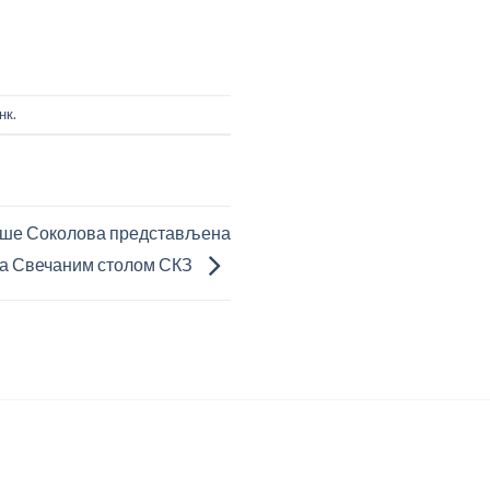
нк
.
Саше Соколова представљена
за Свечаним столом СКЗ