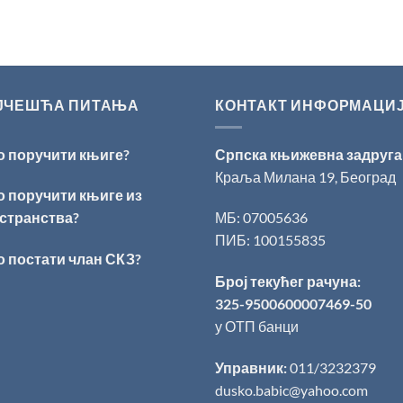
ЈЧЕШЋА ПИТАЊА
КОНТАКТ ИНФОРМАЦИ
о поручити књиге?
Српска књижевна задруга
Краља Милана 19, Београд
о поручити књиге из
странства?
МБ: 07005636
ПИБ: 100155835
о постати члан СКЗ?
Број текућег рачуна:
325-9500600007469-50
у ОТП банци
Управник:
011/3232379
dusko.babic@yahoo.com