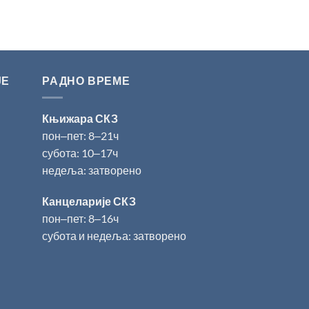
ЈЕ
РАДНО ВРЕМЕ
Књижара СКЗ
пон‒пет: 8‒21ч
субота: 10‒17ч
недеља: затворено
Канцеларије СКЗ
пон‒пет: 8‒16ч
субота и недеља: затворено