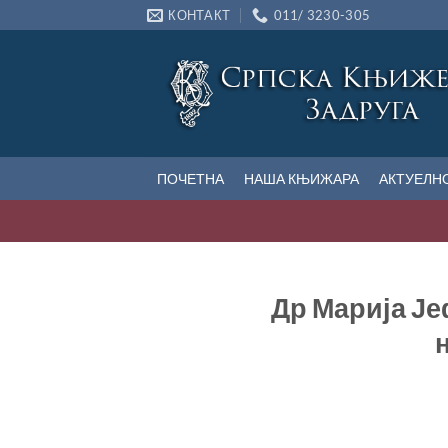
Прескочи
КОНТАКТ
011/ 3230-305
на
садржај
ПОЧЕТНА
НАША КЊИЖАРА
АКТУЕЛН
Др Марија Је