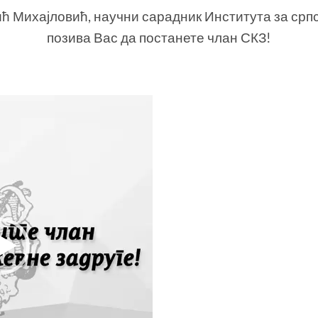
ћ Михајловић, научни сарадник Института за српс
позива Вас да постанете члан СКЗ!