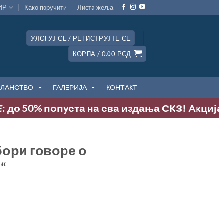
ИР
Како поручити
Листa жеља
УЛОГУЈ СЕ / РЕГИСТРУЈТЕ СЕ
КОРПА /
0.00
РСД
ЧЛАНСТВО
ГАЛЕРИЈА
КОНТАКТ
: до 50% попуста на сва издања СКЗ! Акција т
бори говоре о
“