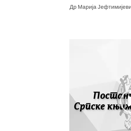
Др Марија Јефтимијеви
Прегледач
видео
записа