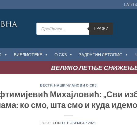
LAT/Ћ
Products
search
ТРАЖИ
О
БИБЛИОТЕКЕ
О СКЗ
ЗАДРУГИН ЛЕТОПИС
ВЕЛИКО ЛЕТЊЕ СНИЖЕЊЕ
ВЕСТИ
,
НАШИ ЧЛАНОВИ О СКЗ
фтимијевић Михајловић: „Сви из
нама: ко смо, шта смо и куда идемо
POSTED ON
17. НОВЕМБАР 2021.