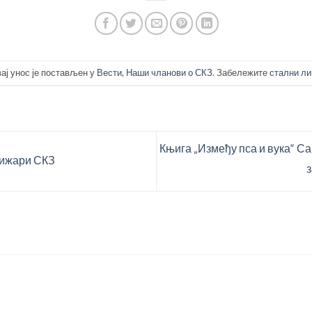
ај унос је постављен у
Вести
,
Наши чланови о СКЗ
. Забележите
стални ли
Књига „Између пса и вука“ 
ижари СКЗ