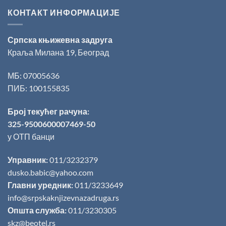
КОНТАКТ ИНФОРМАЦИЈЕ
Српска књижевна задруга
Краља Милана 19, Београд
МБ: 07005636
ПИБ: 100155835
Број текућег рачуна:
325-9500600007469-50
у ОТП банци
Управник:
011/3232379
dusko.babic@yahoo.com
Главни уредник:
011/3233649
info@srpskaknjizevnazadruga.rs
Општа служба:
011/3230305
skz@beotel.rs