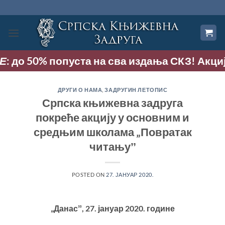
Прескочи
на
садржај
 до 50% попуста на сва издања СКЗ! Акција тр
ДРУГИ О НАМА
,
ЗАДРУГИН ЛЕТОПИС
Српска књижевна задруга
покреће акцију у основним и
средњим школама „Повратак
читањуˮ
POSTED ON
27. ЈАНУАР 2020.
„Данасˮ, 27. јануар 2020. године