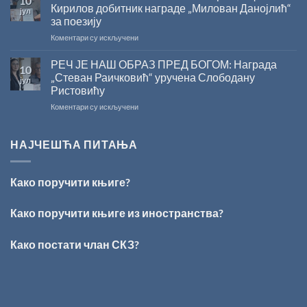
10
СКЗ
Кирилов добитник награде „Милован Данојлић“
јул
одржано
за поезију
свечано
на
Коментари су искључени
уручење
ПЕСНИЧКИ
Награде
ТАЛЕНАТ
„Стеван
РЕЧ ЈЕ НАШ ОБРАЗ ПРЕД БОГОМ: Награда
10
ИЗ
Раичковић”
„Стеван Раичковић“ уручена Слободану
јул
ВРШЦА:
Ристовићу
Стефан
на
Коментари су искључени
Кирилов
РЕЧ
добитник
ЈЕ
награде
НАШ
„Милован
НАЈЧЕШЋА ПИТАЊА
ОБРАЗ
Данојлић“
ПРЕД
за
БОГОМ:
поезију
Како поручити књиге?
Награда
„Стеван
Раичковић“
Како поручити књиге из иностранства?
уручена
Слободану
Како постати члан СКЗ?
Ристовићу