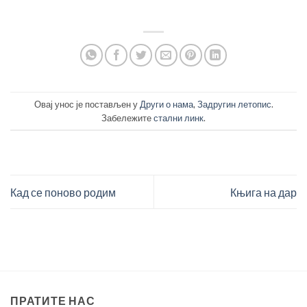
Овај унос је постављен у
Други о нама
,
Задругин летопис
.
Забележите
стални линк
.
Кад се поново родим
Књига на дар
ПРАТИТЕ НАС