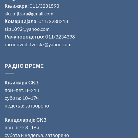
Књижара:
011/3231593
skzknjizara@gmail.com
Комерцијала:
011/3238218
skz1892@yahoo.com
Рачуноводство:
011/3234398
racunovodstvo.skz@yahoo.com
РАДНО ВРЕМЕ
Књижара СКЗ
пон‒пет: 8‒21ч
субота: 10‒17ч
недеља: затворено
Канцеларије СКЗ
пон‒пет: 8‒16ч
субота и недеља: затворено