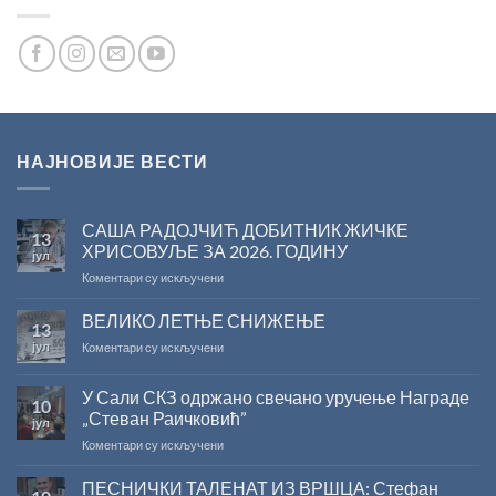
НАЈНОВИЈЕ ВЕСТИ
САША РАДОЈЧИЋ ДОБИТНИК ЖИЧКЕ
13
ХРИСОВУЉЕ ЗА 2026. ГОДИНУ
јул
на
Коментари су искључени
САША
РАДОЈЧИЋ
ВЕЛИКО ЛЕТЊЕ СНИЖЕЊЕ
13
ДОБИТНИК
јул
на
Коментари су искључени
ЖИЧКЕ
ВЕЛИКО
ХРИСОВУЉЕ
ЛЕТЊЕ
ЗА
У Сали СКЗ одржано свечано уручење Награде
10
СНИЖЕЊЕ
2026.
„Стеван Раичковић”
јул
ГОДИНУ
на
Коментари су искључени
У
Сали
ПЕСНИЧКИ ТАЛЕНАТ ИЗ ВРШЦА: Стефан