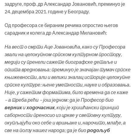
задруге, проф. др Александар Јовановић, преминуо је
24. децембра 2021. године у Београду.
Од професора се бираним речима опростио његов
сарадник и колега др Александар Милановић:
На вест о смрти Аце Јовановића, како су Професора
звали на целокупном српском културном простору,
медији су пренели сажете биографске детаље и
општа вредновања: преминуо је значајан тумач српске
књижевности, али и велики зналац историје целокупне
српске културе: њене уметности, науке и образовања.
Није, у сажетим форматима, било времена да се каже
– а треба рећи – још једном: да је Професор био
верник
и
ходочасник
, који је хришћански принцип
саборности преносио из цркве у световну културу,
окупљајући око себе и вршњаке и, нарочито, млађе, а
све на ползу нашег народа; да је био
родољуб