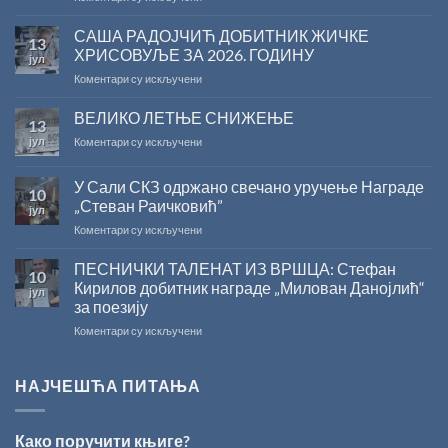
Саопштење
поводом
САША РАДОЈЧИЋ ДОБИТНИК ЖИЧКЕ
13
резултата
ХРИСОВУЉЕ ЗА 2026. ГОДИНУ
јул
конкурса
на
Коментари су искључени
Министарства
САША
културе
РАДОЈЧИЋ
ВЕЛИКО ЛЕТЊЕ СНИЖЕЊЕ
за
13
ДОБИТНИК
суфинансирање
јул
на
Коментари су искључени
ЖИЧКЕ
капиталних
ВЕЛИКО
ХРИСОВУЉЕ
издања
ЛЕТЊЕ
ЗА
на
У Сали СКЗ одржано свечано уручење Награде
10
СНИЖЕЊЕ
2026.
српском
„Стеван Раичковић”
јул
ГОДИНУ
језику
на
Коментари су искључени
У
Сали
ПЕСНИЧКИ ТАЛЕНАТ ИЗ ВРШЦА: Стефан
10
СКЗ
Кирилов добитник награде „Милован Данојлић“
јул
одржано
за поезију
свечано
на
Коментари су искључени
уручење
ПЕСНИЧКИ
Награде
ТАЛЕНАТ
„Стеван
ИЗ
Раичковић”
НАЈЧЕШЋА ПИТАЊА
ВРШЦА:
Стефан
Кирилов
Како поручити књиге?