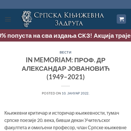
Прескочи
на
садржај
попуста на сва издања СКЗ! Акција траје до 
ВЕСТИ
IN MEMORIAM: ПРОФ. ДР
АЛЕКСАНДАР ЈОВАНОВИЋ
(1949–2021)
POSTED ON
10. ЈАНУАР 2022.
Књижевни критичар и историчар књижевности, тумач
српске поезије 20. века, бивши декан Учитељског
факултета и омиљени професор, члан Српске књижевне