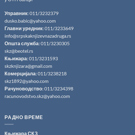
Управник:
011/3232379
dusko.babic@yahoo.com
Главни уредник:
011/3233649
info@srpskaknjizevnazadruga.rs
Општа служба:
011/3230305
skz@beotel.rs
Књижара:
011/3231593
skzknjizara@gmail.com
Комерцијала:
011/3238218
skz1892@yahoo.com
Рачуноводство:
011/3234398
racunovodstvo.skz@yahoo.com
РАДНО ВРЕМЕ
Књижара СКЗ