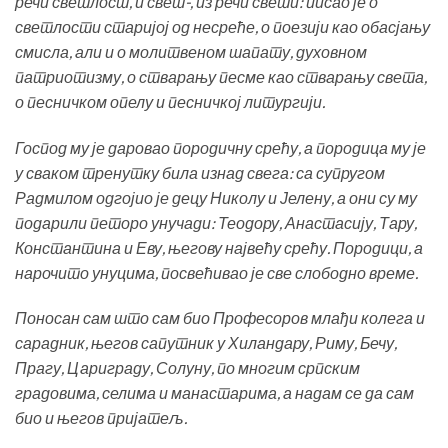
речи светлост, и свет-, из речи свети: писао је о
светлости старијој од несреће, о поезији као обасјању
смисла, али и о молитвеном шапату, духовном
патриотизму, о стварању песме као стварању света,
о песничком опелу и песничкој литургији.
Господ му је даровао породичну срећу, а породица му је
у сваком тренутку била изнад свега: са супругом
Радмилом одгојио је децу Николу и Јелену, а они су му
подарили петоро унучади: Теодору, Анастасију, Тару,
Константина и Еву, његову највећу срећу. Породици, а
нарочито унуцима, посвећивао је све слободно време.
Поносан сам што сам био Професоров млађи колега и
сарадник, његов сапутник у Хиландару, Риму, Бечу,
Прагу, Цариграду, Солуну, по многим српским
градовима, селима и манастарима, а надам се да сам
био и његов пријатељ.