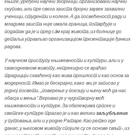
књиге, уређени научни зборници, организовани научни
скупови, али пре свега заиста бројни заувек захвални
ученици, студенти и колеге. А да посвећеност раду и
младима заиста није имала граница, потврђује и
податак да је и пред сâм крај живота, из болнице до
детаља управљао организацијом презентације ђачких
радова.
У научном приступу књижевности и култури, али и у
свакодневном животу, непрекидно се враћао
традицији схваћеној као жива прошлост и као основ за
модерност. Имао је бескрајно, како ми је записао у
једној посвети, „поверење у поезију и њену моћ да нас
обасја и мења“. Веровао је у чудотворну моћ
књижевности и културе. За обележјима српске и
светске културе трагао је и као велики
заљубљеник
у путовања, али и у родне Ратаре. Као ретко где
данас, у његовом животу спојиле су се основе свѣт-, из