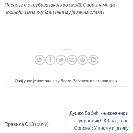
Писао је и о љубави јакој као смрт. Сада знамо да
постоји и јача љубав. Нека му је вечна слава!
Овај унос је постављен у
Вести
. Забележите
стални линк
.
Душко Бабић, књижевник и
управник СКЗ, за „Глас
Правила СКЗ (1892)
Српске“: У писму и језику