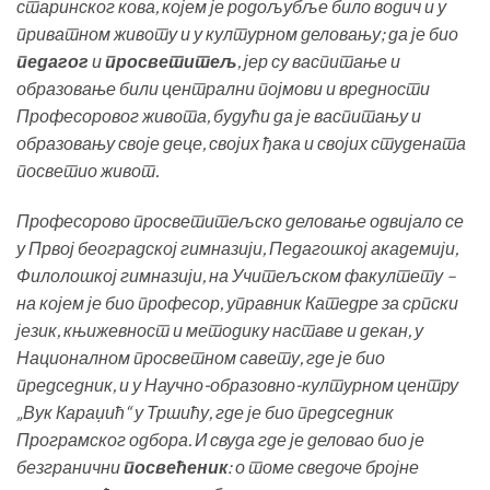
старинског кова, којем је родољубље било водич и у
приватном животу и у културном деловању; да је био
педагог
и
просветитељ
, јер су васпитање и
образовање били централни појмови и вредности
Професоровог живота, будући да је васпитању и
образовању своје деце, својих ђака и својих студената
посветио живот.
Професорово просветитељско деловање одвијало се
у Првој београдској гимназији, Педагошкој академији,
Филолошкој гимназији, на Учитељском факултету –
на којем је био професор, управник Катедре за српски
језик, књижевност и методику наставе и декан, у
Националном просветном савету, где је био
председник, и у Научно-образовно-културном центру
„Вук Караџић“ у Тршићу, где је био председник
Програмског одбора. И свуда где је деловао био је
безгранични
посвећеник
: о томе сведоче бројне