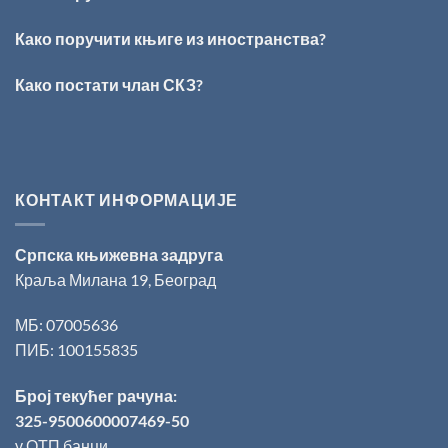
добитник
награде
„Милован
Како поручити књиге из иностранства?
Данојлић“
за
Како постати члан СКЗ?
поезију
КОНТАКТ ИНФОРМАЦИЈЕ
Српска књижевна задруга
Краља Милана 19, Београд
МБ: 07005636
ПИБ: 100155835
Број текућег рачуна:
325-9500600007469-50
у ОТП банци