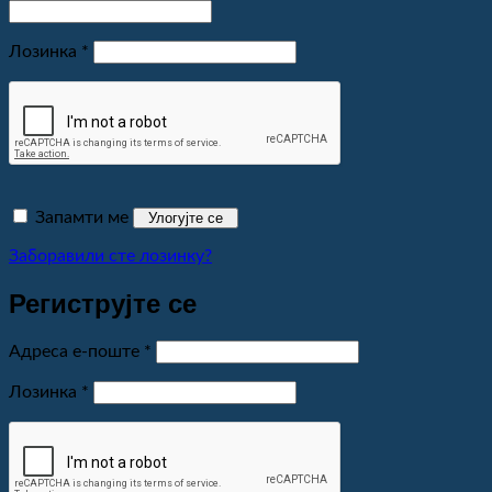
Обавезно
Лозинка
*
Запамти ме
Улогујте се
Заборавили сте лозинку?
Региструјте се
Обавезно
Адреса е-поште
*
Обавезно
Лозинка
*