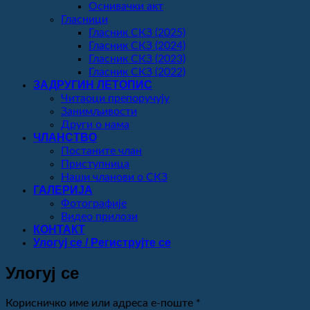
Оснивачки акт
Гласници
Гласник СКЗ (2025)
Гласник СКЗ (2024)
Гласник СКЗ (2023)
Гласник СКЗ (2022)
ЗАДРУГИН ЛЕТОПИС
Читаоци препоручују
Занимљивости
Други о нама
ЧЛАНСТВО
Постаните члан
Приступница
Наши чланови о СКЗ
ГАЛЕРИЈА
Фотографије
Видео прилози
КОНТАКТ
Улогуј се / Региструјте се
Улогуј се
Обавезно
Корисничко име или адреса е-поште
*