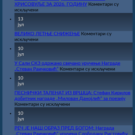
ХРИСОВУЉЕ ЗА 2026. ГОДИНУ
Коментари су
на
искључени
САША
13
РАДОЈЧИЋ
јул
ДОБИТНИК
ЖИЧКЕ
ВЕЛИКО ЛЕТЊЕ СНИЖЕЊЕ
Коментари су
ХРИСОВУЉЕ
на
искључени
ЗА
ВЕЛИКО
10
2026.
ЛЕТЊЕ
јул
ГОДИНУ
СНИЖЕЊЕ
У Сали СКЗ одржано свечано уручење Награде
на
„Стеван Раичковић”
Коментари су искључени
У
10
Сали
јул
СКЗ
одржано
ПЕСНИЧКИ ТАЛЕНАТ ИЗ ВРШЦА: Стефан Кирилов
свечано
добитник награде „Милован Данојлић“ за поезију
уручење
на
Коментари су искључени
Награде
ПЕСНИЧКИ
10
„Стеван
ТАЛЕНАТ
јул
Раичков
ИЗ
ВРШЦА:
РЕЧ ЈЕ НАШ ОБРАЗ ПРЕД БОГОМ: Награда
Стефан
„Стеван Раичковић“ уручена Слободану Ристовићу