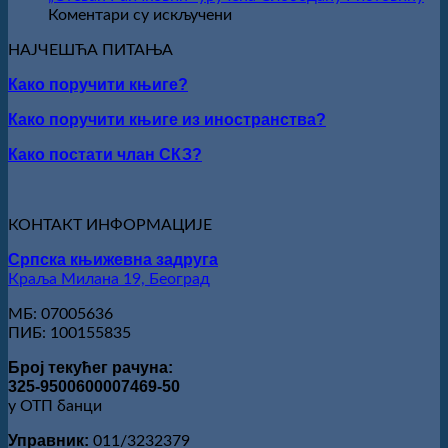
Кирилов
на
Коментари су искључени
добитник
РЕЧ
награде
НАЈЧЕШЋА ПИТАЊА
ЈЕ
„Милован
НАШ
Како поручити књиге?
Данојлић“
ОБРАЗ
за
ПРЕД
Како поручити књиге из иностранства?
поезију
БОГОМ:
Награда
Како постати члан СКЗ?
„Стеван
Раичковић“
уручена
Слободану
КОНТАКТ ИНФОРМАЦИЈЕ
Ристовићу
Српска књижевна задруга
Краља Милана 19, Београд
МБ: 07005636
ПИБ: 100155835
Број текућег рачуна:
325-9500600007469-50
у ОТП банци
Управник:
011/3232379