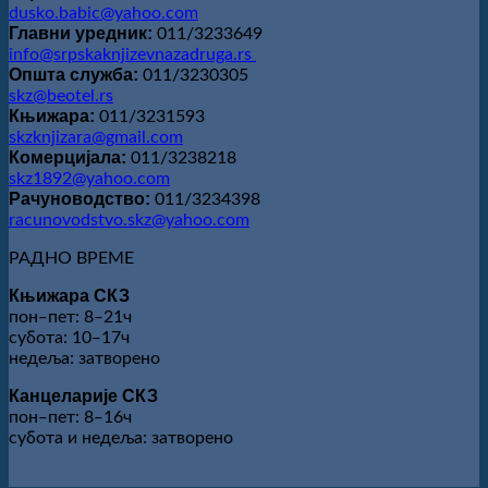
dusko.babic@yahoo.com
Главни уредник:
011/3233649
info@srpskaknjizevnazadruga.rs
Општа служба:
011/3230305
skz@beotel.rs
Књижара:
011/3231593
skzknjizara@gmail.com
Комерцијала:
011/3238218
skz1892@yahoo.com
Рачуноводство:
011/3234398
racunovodstvo.skz@yahoo.com
РАДНО ВРЕМЕ
Књижара СКЗ
пон‒пет: 8‒21ч
субота: 10‒17ч
недеља: затворено
Канцеларије СКЗ
пон‒пет: 8‒16ч
субота и недеља: затворено