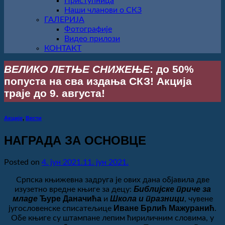
Приступница
Наши чланови о СКЗ
ГАЛЕРИЈА
Фотографије
Видео прилози
КОНТАКТ
ВЕЛИКО ЛЕТЊЕ СНИЖЕЊЕ
: до 50%
попуста на сва издања СКЗ! Акција
траје до 9. августа!
Акције
,
Вести
НАГРАДА ЗА ОСНОВЦЕ
Posted on
4. јун 2021.
11. јун 2021.
Српска књижевна задруга је ових дана објавила две
Библијске приче
за
изузетно вредне књиге за децу:
младе
Ђуре Даначића
Школа и празници
и
, чувене
Иване Брлић Мажуранић
југословенске списатељице
.
Обе књиге су штампане лепим ћириличним словима, у