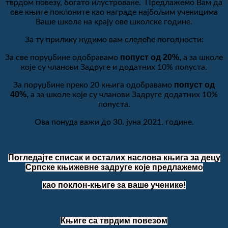
тврдом повезу, богато илустроване. Предлажемо Вам да
ове књиге поклоните као награде најбољим ученицима
Ваше школе на крају ове школске године.
За ту прилику нудимо вам следеће погодности:
попуст од 20%,
За све поруџбине одобравамо
а за школе
које су чланови Задруге и додатних 10% попуста.
попуст од
За поруџбине преко 20 књига одобравамо
40%,
а за школе које су чланови Задруге додатних 10%
попуста.
Ова понуда важи до 30. јуна 2021. године.
Погледајте списак и осталих наслова књига за децу
Српске књижевне задруге које предлажемо
као поклон-књиге за ваше ученике!
Књиге са тврдим повезом