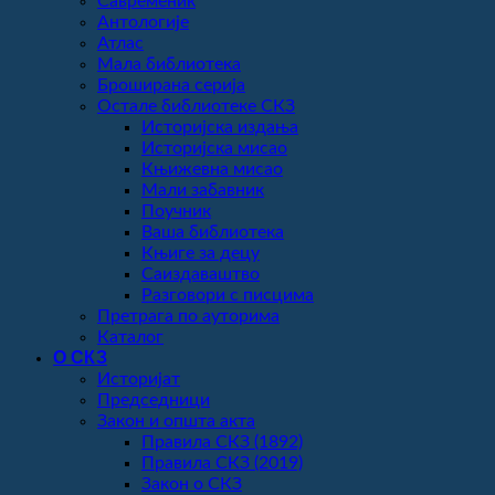
Савременик
Антологије
Атлас
Мала библиотека
Броширана серија
Остале библиотеке СКЗ
Историјска издања
Историјска мисао
Књижевна мисао
Мали забавник
Поучник
Ваша библиотека
Књиге за децу
Саиздаваштво
Разговори с писцима
Претрага по ауторима
Каталог
О СКЗ
Историјат
Председници
Закон и општа акта
Правила СКЗ (1892)
Правила СКЗ (2019)
Закон о СКЗ