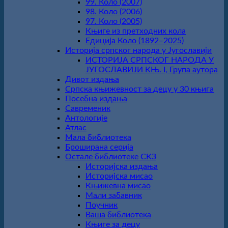
99. Коло (2007)
98. Коло (2006)
97. Коло (2005)
Књиге из претходних кола
Едиција Коло (1892‒2025)
Историја српског народа у Југославији
ИСТОРИЈА СРПСКОГ НАРОДА У
ЈУГОСЛАВИЈИ КЊ. I, Група аутора
Дивот издања
Српска књижевност за децу у 30 књига
Посебна издања
Савременик
Антологије
Атлас
Мала библиотека
Броширана серија
Остале библиотеке СКЗ
Историјска издања
Историјска мисао
Књижевна мисао
Мали забавник
Поучник
Ваша библиотека
Књиге за децу