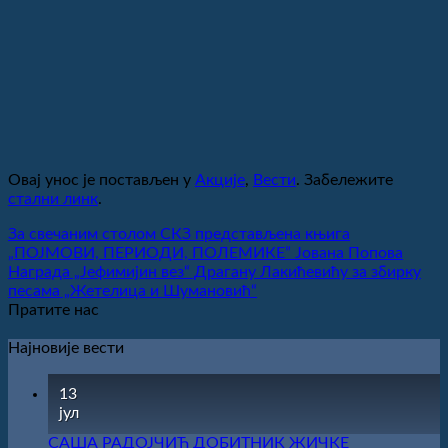
Овај унос је постављен у
Акције
,
Вести
. Забележите
стални линк
.
За свечаним столом СКЗ представљенa књига
„ПОЈМОВИ, ПЕРИОДИ, ПОЛЕМИКЕˮ Јована Попова
Награда „Јефимијин вез“ Драгану Лакићевићу за збирку
песама „Жетелица и Шумановић“
Пратите нас
Најновије вести
13
јул
САША РАДОЈЧИЋ ДОБИТНИК ЖИЧКЕ