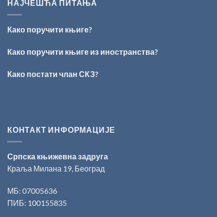
ИЗ
Раичковић”
НАЈЧЕШЋА ПИТАЊА
ВРШЦА:
Стефан
Кирилов
Како поручити књиге?
добитник
награде
„Милован
Како поручити књиге из иностранства?
Данојлић“
за
Како постати члан СКЗ?
поезију
КОНТАКТ ИНФОРМАЦИЈЕ
Српска књижевна задруга
Краља Милана 19, Београд
МБ: 07005636
ПИБ: 100155835