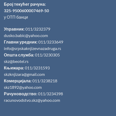
Број текућег рачуна:
325-9500600007469-50
у ОТП банци
Управник:
011/3232379
dusko.babic@yahoo.com
Главни уредник:
011/3233649
info@srpskaknjizevnazadruga.rs
Општа служба:
011/3230305
skz@beotel.rs
Књижара:
011/3231593
skzknjizara@gmail.com
Комерцијала:
011/3238218
skz1892@yahoo.com
Рачуноводство:
011/3234398
racunovodstvo.skz@yahoo.com