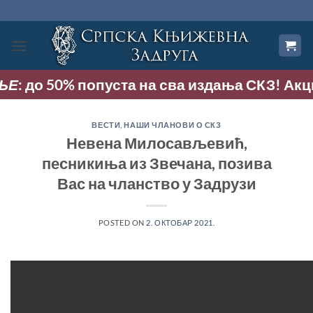
Прескочи
на
садржај
: до 50% попуста на сва издања СКЗ! Акција 
ВЕСТИ
,
НАШИ ЧЛАНОВИ О СКЗ
Невена Милосављевић,
песникиња из Звечана, позива
Вас на чланство у Задрузи
POSTED ON
2. ОКТОБАР 2021.