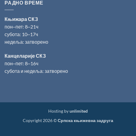
РАДНО ВРЕМЕ
Књижара СКЗ
пон‒пет: 8‒21ч
субота: 10‒17ч
недеља: затворено
Канцеларије СКЗ
пон‒пет: 8‒16ч
субота и недеља: затворено
Hosting by
unlimited
Copyright 2026 ©
Српска књижевна задруга