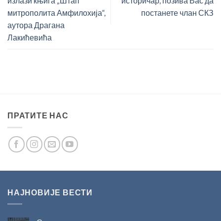
излази књига „Штап
историчар, позива Вас да
митрополита Амфилохија“,
постанете члан СКЗ
аутора Драгана
Лакићевића
ПРАТИТЕ НАС
НАЈНОВИЈЕ ВЕСТИ