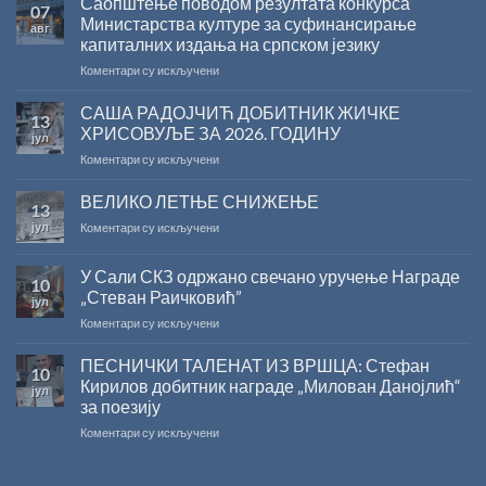
Саопштење поводом резултата конкурса
07
Министарства културе за суфинансирање
авг
капиталних издања на српском језику
на
Коментари су искључени
Саопштење
поводом
САША РАДОЈЧИЋ ДОБИТНИК ЖИЧКЕ
13
резултата
ХРИСОВУЉЕ ЗА 2026. ГОДИНУ
јул
конкурса
на
Коментари су искључени
Министарства
САША
културе
РАДОЈЧИЋ
ВЕЛИКО ЛЕТЊЕ СНИЖЕЊЕ
за
13
ДОБИТНИК
суфинансирање
јул
на
Коментари су искључени
ЖИЧКЕ
капиталних
ВЕЛИКО
ХРИСОВУЉЕ
издања
ЛЕТЊЕ
ЗА
на
У Сали СКЗ одржано свечано уручење Награде
10
СНИЖЕЊЕ
2026.
српском
„Стеван Раичковић”
јул
ГОДИНУ
језику
на
Коментари су искључени
У
Сали
ПЕСНИЧКИ ТАЛЕНАТ ИЗ ВРШЦА: Стефан
10
СКЗ
Кирилов добитник награде „Милован Данојлић“
јул
одржано
за поезију
свечано
на
Коментари су искључени
уручење
ПЕСНИЧКИ
Награде
ТАЛЕНАТ
„Стеван