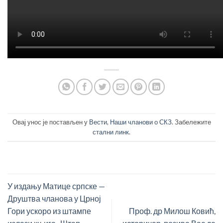
Овај унос је постављен у
Вести
,
Наши чланови о СКЗ
. Забележите
стални линк
.
У издању Матице српске —
Друштва чланова у Црној
Гори ускоро из штампе
Проф. др Милош Ковић,