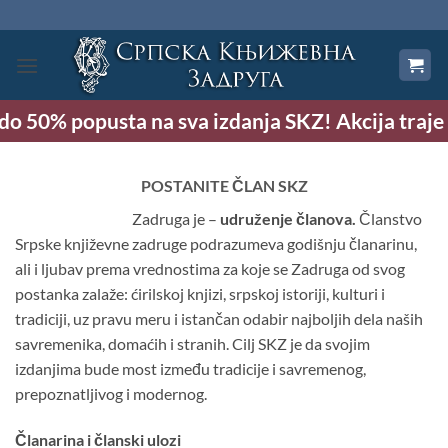
Preskoči
na
sadržaj
 do 50% popusta na sva izdanja SKZ! Akcija traje 
POSTANITE ČLAN SKZ
Zadruga je –
udruženje članova.
Članstvo
Srpske književne zadruge podrazumeva godišnju članarinu,
ali i ljubav prema vrednostima za koje se Zadruga od svog
postanka zalaže: ćirilskoj knjizi, srpskoj istoriji, kulturi i
tradiciji, uz pravu meru i istančan odabir najboljih dela naših
savremenika, domaćih i stranih. Cilj SKZ je da svojim
izdanjima bude most između tradicije i savremenog,
prepoznatljivog i modernog.
Članarina i članski ulozi