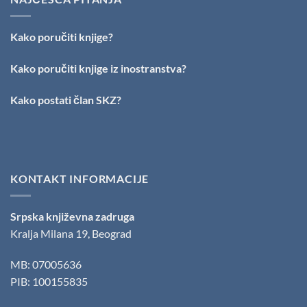
OBRAZ
„Milovan
PRED
Danojlić“
BOGOM:
za
Kako poručiti knjige?
Nagrada
poeziju
„Stevan
Raičković“
Kako poručiti knjige iz inostranstva?
uručena
Slobodanu
Kako postati član SKZ?
Ristoviću
KONTAKT INFORMACIJE
Srpska književna zadruga
Kralja Milana 19, Beograd
MB: 07005636
PIB: 100155835