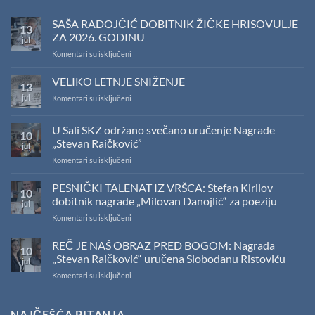
SAŠA RADOJČIĆ DOBITNIK ŽIČKE HRISOVULJE
13
ZA 2026. GODINU
jul
na
Komentari su isključeni
SAŠA
RADOJČIĆ
VELIKO LETNJE SNIŽENJE
13
DOBITNIK
jul
na
Komentari su isključeni
ŽIČKE
VELIKO
HRISOVULJE
LETNJE
ZA
U Sali SKZ održano svečano uručenje Nagrade
10
SNIŽENJE
2026.
„Stevan Raičković”
jul
GODINU
na
Komentari su isključeni
U
Sali
PESNIČKI TALENAT IZ VRŠCA: Stefan Kirilov
10
SKZ
dobitnik nagrade „Milovan Danojlić“ za poeziju
jul
održano
na
Komentari su isključeni
svečano
PESNIČKI
uručenje
TALENAT
REČ JE NAŠ OBRAZ PRED BOGOM: Nagrada
Nagrade
10
IZ
„Stevan
„Stevan Raičković“ uručena Slobodanu Ristoviću
jul
VRŠCA:
Raičković”
na
Komentari su isključeni
Stefan
REČ
Kirilov
JE
dobitnik
NAŠ
NAJČEŠĆA PITANJA
nagrade