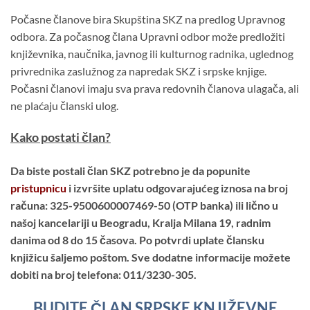
Počasne članove bira Skupština SKZ na predlog Upravnog
odbora. Za počasnog člana Upravni odbor može predložiti
književnika, naučnika, javnog ili kulturnog radnika, uglednog
privrednika zaslužnog za napredak SKZ i srpske knjige.
Počasni članovi imaju sva prava redovnih članova ulagača, ali
ne plaćaju članski ulog.
Kako postati član?
Da biste postali član SKZ potrebno je da popunite
pristupnicu
i izvršite uplatu odgovarajućeg iznosa na broj
računa: 325-9500600007469-50 (OTP banka) ili lično u
našoj kancelariji u Beogradu, Kralja Milana 19, radnim
danima od 8 do 15 časova. Po potvrdi uplate člansku
knjižicu šaljemo poštom. Sve dodatne informacije možete
dobiti na broj telefona: 011/3230-305.
BUDITE ČLAN SRPSKE KNJIŽEVNE