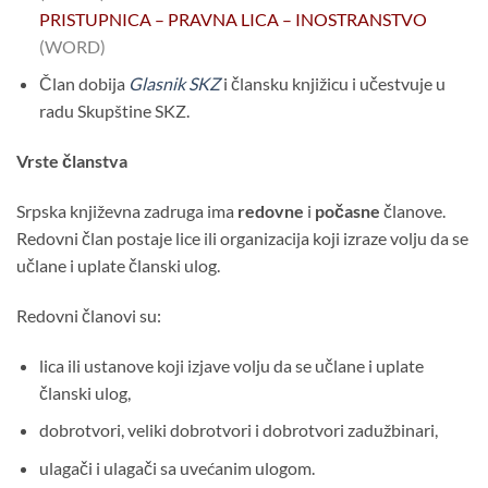
PRISTUPNICA
– PRAVNA LICA – INOSTRANSTVO
(WORD)
Član dobija
Glasnik SKZ
i člansku knjižicu i učestvuje u
radu Skupštine SKZ.
Vrste članstva
Srpska književna zadruga ima
redovne
i
počasne
članove.
Redovni član postaje lice ili organizacija koji izraze volju da se
učlane i uplate članski ulog.
Redovni članovi su:
lica ili ustanove koji izjave volju da se učlane i uplate
članski ulog,
dobrotvori, veliki dobrotvori i dobrotvori zadužbinari,
ulagači i ulagači sa uvećanim ulogom.