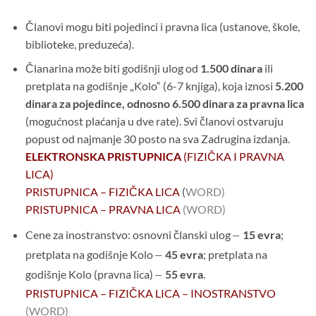
Članovi mogu biti pojedinci i pravna lica (ustanove, škole,
biblioteke, preduzeća).
Članarina može biti godišnji ulog od
1.500 dinara
ili
pretplata na godišnje „Kolo“ (6-7 knjiga), koja iznosi
5.200
dinara za pojedince, odnosno 6.500 dinara za pravna lica
(mogućnost plaćanja u dve rate). Svi članovi ostvaruju
popust od najmanje 30 posto na sva Zadrugina izdanja.
ELEKTRONSKA PRISTUPNICA
(FIZIČKA I PRAVNA
LICA)
PRISTUPNICA – FIZIČKA LICA
(
WORD)
PRISTUPNICA – PRAVNA LICA
(WORD)
Cene za inostranstvo: osnovni članski ulog
‒
15 evra
;
pretplata na godišnje Kolo
‒
45 evra
; pretplata na
godišnje Kolo (pravna lica)
‒
55 evra
.
PRISTUPNICA – FIZIČKA LICA – INOSTRANSTVO
(WORD)