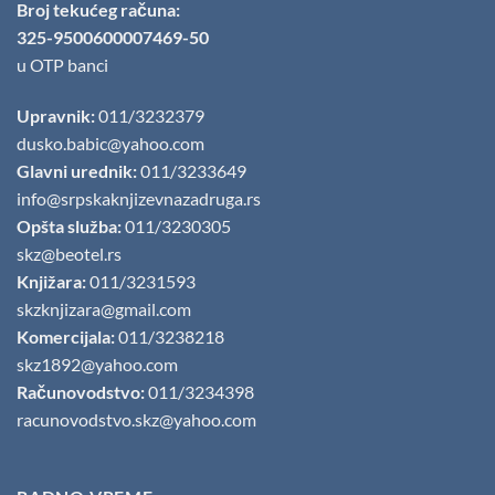
Broj tekućeg računa:
325-9500600007469-50
u OTP banci
Upravnik:
011/3232379
dusko.babic@yahoo.com
Glavni urednik:
011/3233649
info@srpskaknjizevnazadruga.rs
Opšta služba:
011/3230305
skz@beotel.rs
Knjižara:
011/3231593
skzknjizara@gmail.com
Komercijala:
011/3238218
skz1892@yahoo.com
Računovodstvo:
011/3234398
racunovodstvo.skz@yahoo.com