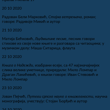
20 10 2020
Радован Бели Марковић,
Стојна ветрењача
, роман;
говоре: Радивоје Микић и аутор
21 10 2020
Матија Бећковић,
Људмилине песме
, песник говори
стихове из своје нове књиге и разговара са читаоцима; у
музичком делу: Маша Ситарица, флаута
22 10 2020
Књига о Надежди
, изабрани есеји, са 47 најзначајнијих
слика велике уметнице, приредили: Мило Ломпар и
Драган Лакићевић, о књизи говоре: Иван Стевовић и
Мило Ломпар
23 10 2020
Јован Пејчић,
Путеви српске науке о књижевности
, научна
монографија, учествују: Стојан Ђорђић и аутор
24 10 2020