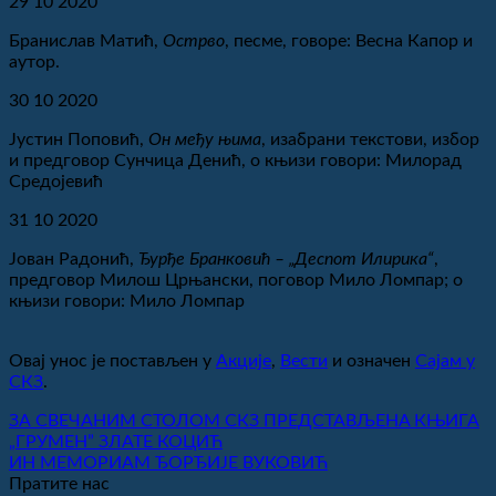
29 10 2020
Бранислав Матић,
Острво
, песме, говоре: Весна Капор и
аутор.
30 10 2020
Јустин Поповић,
Он међу њима
, изабрани текстови, избор
и предговор Сунчица Денић, о књизи говори: Милорад
Средојевић
31 10 2020
Јован Радонић,
Ђурђе Бранковић – „Деспот Илирика“
,
предговор Милош Црњански, поговор Мило Ломпар; о
књизи говори: Мило Ломпар
Овај унос је постављен у
Акције
,
Вести
и означен
Сајам у
СКЗ
.
ЗА СВЕЧАНИМ СТОЛОМ СКЗ ПРЕДСТАВЉЕНA КЊИГА
„ГРУМЕНˮ ЗЛАТЕ КОЦИЋ
ИН МЕМОРИАМ ЂОРЂИЈЕ ВУКОВИЋ
Пратите нас