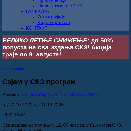
Приступница
Наши чланови о СКЗ
ГАЛЕРИЈА
Фотографије
Видео прилози
КОНТАКТ
ВЕЛИКО ЛЕТЊЕ СНИЖЕЊЕ
: до 50%
попуста на сва издања СКЗ! Акција
траје до 9. августа!
Акције
,
Вести
Сајам у СКЗ програм
Posted on
7. октобар 2020.
15. фебруар 2021.
од 20 10 2020 до 31 10 2020
ПРОГРАМ
Сва дешавања почињу у 12, 00 часова, у Књижари СКЗ,
Краља Милана 19