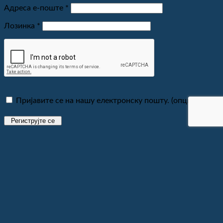
Обавезно
Адреса е-поште
*
Обавезно
Лозинка
*
Пријавите се на нашу електронску пошту.
(опционо)
Региструјте се