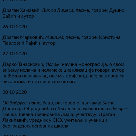
Драган Хамовић,
Лик са Лимеса
, песме, говоре: Душко
Бабић и аутор
26 10 2020
Драган Марковић,
Машина
, песме, говоре: Кристина
Павловић Рајић и аутор
27 10 2020
Дарко Танасковић,
Ислам
, научна монографија, о свом
виђењу ислама и исламске цивилизације говори аутор,
најбољи познавалац ове материје код нас; разговор са
читаоцима и потписивање књига
28 10 2020
Од Задруге, нашој деци
, разговор о књигама:
Басне
,
Доситеја Обрадовића и
Досетке
и наивности из дечијег
света
, Јована Јовановића Змаја; учествују: Драган
Лакићевић, уредник у СКЗ, учитељи и ученици
београдских основних школа