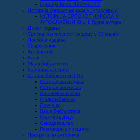
Едиција Коло (1892‒2025)
Историја српског народа у Југославији
ИСТОРИЈА СРПСКОГ НАРОДА У
ЈУГОСЛАВИЈИ КЊ. I, Група аутора
Дивот издања
Српска књижевност за децу у 30 књига
Посебна издања
Савременик
Антологије
Атлас
Мала библиотека
Броширана серија
Остале библиотеке СКЗ
Историјска издања
Историјска мисао
Књижевна мисао
Мали забавник
Поучник
Ваша библиотека
Књиге за децу
Саиздаваштво
Разговори с писцима
Претрага по ауторима