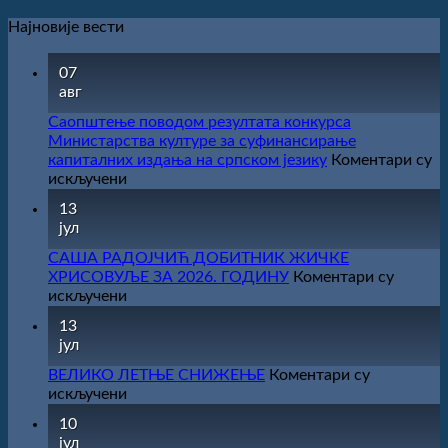
Најновије вести
07
авг
Саопштење поводом резултата конкурса
Министарства културе за суфинансирање
капиталних издања на српском језику
Коментари су
на
искључени
Саопштење
13
поводом
јул
резултата
конкурса
САША РАДОЈЧИЋ ДОБИТНИК ЖИЧКЕ
Министарства
ХРИСОВУЉЕ ЗА 2026. ГОДИНУ
Коментари су
културе
на
искључени
за
САША
13
суфинансирање
РАДОЈЧИЋ
јул
капиталних
ДОБИТНИК
издања
ЖИЧКЕ
ВЕЛИКО ЛЕТЊЕ СНИЖЕЊЕ
Коментари су
на
ХРИСОВУЉЕ
на
искључени
српском
ЗА
ВЕЛИКО
10
језику
2026.
ЛЕТЊЕ
јул
ГОДИНУ