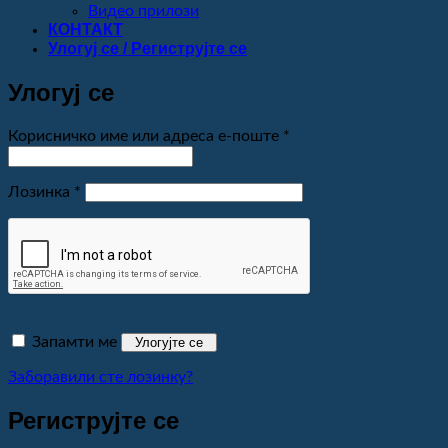
Видео прилози
КОНТАКТ
Улогуј се / Региструјте се
Улогуј се
Обавезно
Корисничко име или адреса е-поште
*
Обавезно
Лозинка
*
Запамти ме
Улогујте се
Заборавили сте лозинку?
Региструјте се