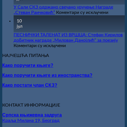
СНИЖЕЊЕ
У Сали СКЗ одржано свечано уручење Награде
на
„Стеван Раичковић”
Коментари су искључени
У
10
Сали
јул
СКЗ
одржано
ПЕСНИЧКИ ТАЛЕНАТ ИЗ ВРШЦА: Стефан Кирилов
свечано
добитник награде „Милован Данојлић“ за поезију
уручење
на
Коментари су искључени
Награде
ПЕСНИЧКИ
„Стеван
НАЈЧЕШЋА ПИТАЊА
ТАЛЕНАТ
Раичков
ИЗ
Како поручити књиге?
ВРШЦА:
Стефан
Како поручити књиге из иностранства?
Кирилов
добитник
Како постати члан СКЗ?
награде
„Милован
Данојлић“
за
КОНТАКТ ИНФОРМАЦИЈЕ
поезију
Српска књижевна задруга
Краља Милана 19, Београд