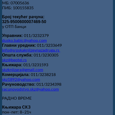
МБ: 07005636
ПИБ: 100155835
Број текућег рачуна:
325-9500600007469-50
у ОТП банци
Управник:
011/3232379
dusko.babic@yahoo.com
Главни уредник:
011/3233649
info@srpskaknjizevnazadruga.rs
Општа служба:
011/3230305
skz@beotel.rs
Књижара:
011/3231593
skzknjizara@gmail.com
Комерцијала:
011/3238218
skz1892@yahoo.com
Рачуноводство:
011/3234398
racunovodstvo.skz@yahoo.com
РАДНО ВРЕМЕ
Књижара СКЗ
пон‒пет: 8‒21ч