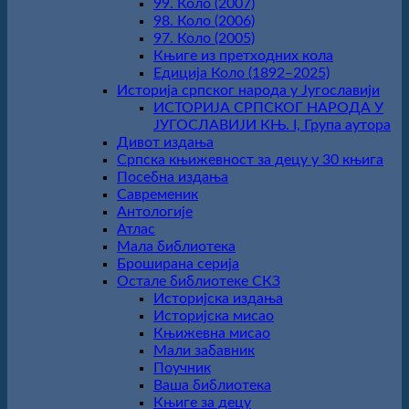
99. Коло (2007)
98. Коло (2006)
97. Коло (2005)
Књиге из претходних кола
Едиција Коло (1892‒2025)
Историја српског народа у Југославији
ИСТОРИЈА СРПСКОГ НАРОДА У
ЈУГОСЛАВИЈИ КЊ. I, Група аутора
Дивот издања
Српска књижевност за децу у 30 књига
Посебна издања
Савременик
Антологије
Атлас
Мала библиотека
Броширана серија
Остале библиотеке СКЗ
Историјска издања
Историјска мисао
Књижевна мисао
Мали забавник
Поучник
Ваша библиотека
Књиге за децу