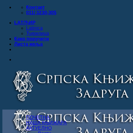
Прескочи
Контакт
на
011/ 3230-305
садржај
LAT/ЋИР
Latinica
Ћирилица
Како поручити
Листa жеља
ПОЧЕТНА
НАША КЊИЖАРА
АКТУЕЛНО