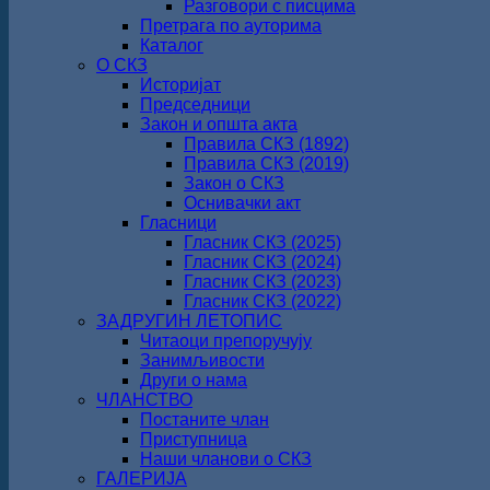
Разговори с писцима
Претрага по ауторима
Каталог
О СКЗ
Историјат
Председници
Закон и општа акта
Правила СКЗ (1892)
Правила СКЗ (2019)
Закон о СКЗ
Оснивачки акт
Гласници
Гласник СКЗ (2025)
Гласник СКЗ (2024)
Гласник СКЗ (2023)
Гласник СКЗ (2022)
ЗАДРУГИН ЛЕТОПИС
Читаоци препоручују
Занимљивости
Други о нама
ЧЛАНСТВО
Постаните члан
Приступница
Наши чланови о СКЗ
ГАЛЕРИЈА