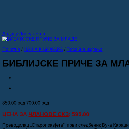
Додај у Листу жеља
Почетна
/
НАША КЊИЖАРА
/
Посебна издања
БИБЛИЈСКЕ ПРИЧЕ ЗА МЛ
Оригинална
Тренутна
850.00
рсд
700.00
рсд
цена
цена
је
је:
ЦЕНА ЗА
ЧЛАНОВЕ СКЗ
: 595.00
била:
700.00 рсд.
850.00 рсд.
Преводилац „Старог завјета“, први следбеник Вука Караџи