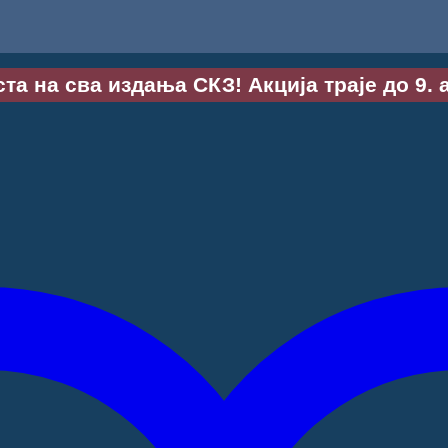
та на сва издања СКЗ! Акција траје до 9. 