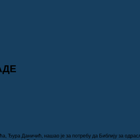
АДЕ
ћа, Ђура Даничић, нашао је за потребу да Библију за одра