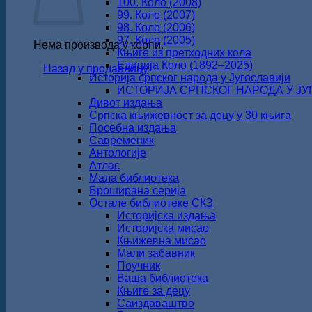
100. Коло (2008)
99. Коло (2007)
98. Коло (2006)
97. Коло (2005)
Нема производа у корпи.
Књиге из претходних кола
Едиција Коло (1892‒2025)
Назад у продавницу
Историја српског народа у Југославији
ИСТОРИЈА СРПСКОГ НАРОДА У ЈУГО
Дивот издања
Српска књижевност за децу у 30 књига
Посебна издања
Савременик
Антологије
Атлас
Мала библиотека
Броширана серија
Остале библиотеке СКЗ
Историјска издања
Историјска мисао
Књижевна мисао
Мали забавник
Поучник
Ваша библиотека
Књиге за децу
Саиздаваштво