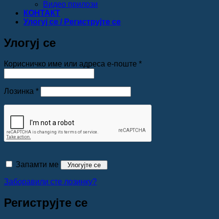
Видео прилози
КОНТАКТ
Улогуј се / Региструјте се
Улогуј се
Обавезно
Корисничко име или адреса е-поште
*
Обавезно
Лозинка
*
Запамти ме
Улогујте се
Заборавили сте лозинку?
Региструјте се