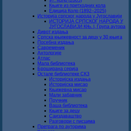
97. Коло (2005)
Књиге из претходних кола
Едиција Коло (1892‒2025)
Историја српског народа у Југославији
ИСТОРИЈА СРПСКОГ НАРОДА У
ЈУГОСЛАВИЈИ КЊ. I, Група аутора
Дивот издања
Српска књижевност за децу у 30 књига
Посебна издања
Савременик
Антологије
Атлас
Мала библиотека
Броширана серија
Остале библиотеке СКЗ
Историјска издања
Историјска мисао
Књижевна мисао
Мали забавник
Поучник
Ваша библиотека
Књиге за децу
Саиздаваштво
Разговори с писцима
Претрага по ауторима