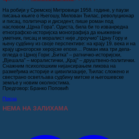
била:
1,032.00 рсд.
1,290.00 рсд.
На робији у Сремској Митровици 1958. године, у паузи
писања књиге о Његошу, Милован Ђилас, револуционар
и писац, политичар и дисидент, пише роман под
насловом „Црна Гора”. Одиста, била би то изванредна
етнографско-историјска монографија да књижевни
уметник, писац и моралист није „проучио” Црну Гору и
њену судбину из своје перспективе: на крају 19. века и на
крају црногорске херојске епохе… Роман има три дела-
огледа о Црној Гори: „Битка” – ратничко-историјски,
„Вјешала” – моралистички, „Крај” – друштвено-политички.
Снажним психолошким нијансирањем ликова на
размеђима историје и цивилизације, Ђилас сложено и
свестрано осветљава судбину митске и његошевске
земље у новим околностима.
Предговор: Бранко Поповић
Проза
НЕМА НА ЗАЛИХАМА