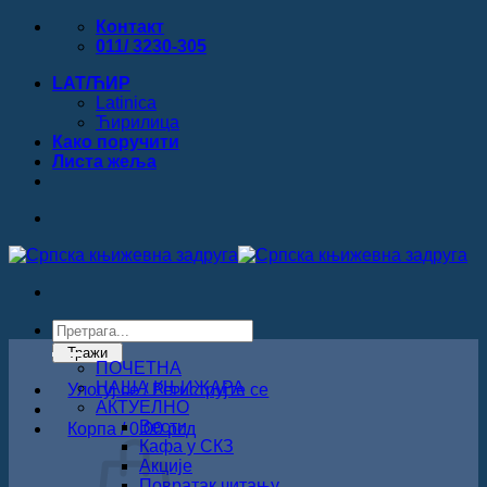
Прескочи
Контакт
на
011/ 3230-305
садржај
LAT/ЋИР
Latinica
Ћирилица
Како поручити
Листa жеља
Products
search
Тражи
ПОЧЕТНА
НАША КЊИЖАРА
Улогуј се / Региструјте се
АКТУЕЛНО
Вести
Корпа /
0.00
рсд
Кафа у СКЗ
Акције
Повратак читању