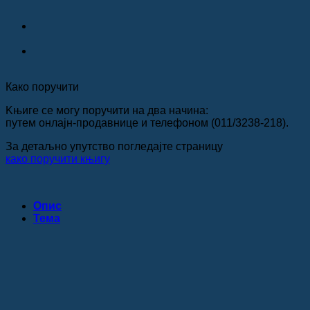
Како поручити
Kњиге се могу поручити на два начина:
путем онлајн-продавнице и телефоном (011/3238-218).
За детаљно упутство погледајте страницу
како поручити књигу
Опис
Teма