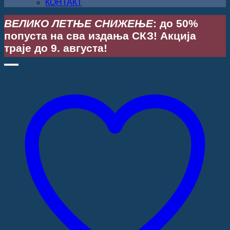
КОНТАКТ
ВЕЛИКО ЛЕТЊЕ СНИЖЕЊЕ
: до 50%
попуста на сва издања СКЗ! Акција
траје до 9. августа!