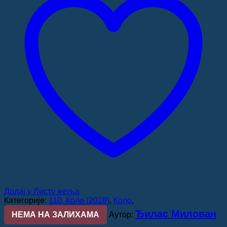
Додај у Листу жеља
Категорије:
110. Коло (2018)
,
Коло
,
Ђилас Милован
НЕМА НА ЗАЛИХАМА
Аутор: