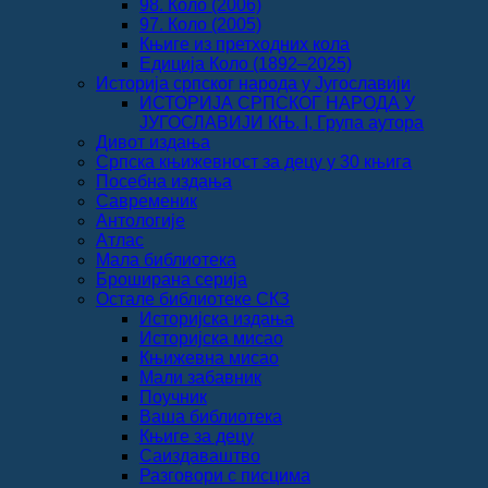
98. Коло (2006)
97. Коло (2005)
Књиге из претходних кола
Едиција Коло (1892‒2025)
Историја српског народа у Југославији
ИСТОРИЈА СРПСКОГ НАРОДА У
ЈУГОСЛАВИЈИ КЊ. I, Група аутора
Дивот издања
Српска књижевност за децу у 30 књига
Посебна издања
Савременик
Антологије
Атлас
Мала библиотека
Броширана серија
Остале библиотеке СКЗ
Историјска издања
Историјска мисао
Књижевна мисао
Мали забавник
Поучник
Ваша библиотека
Књиге за децу
Саиздаваштво
Разговори с писцима