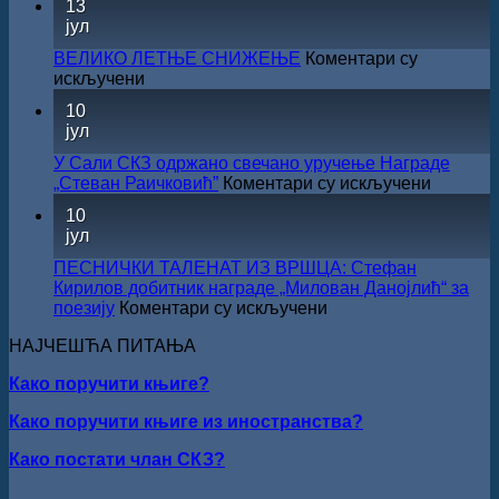
13
суфинансирање
РАДОЈЧИЋ
јул
капиталних
ДОБИТНИК
издања
ЖИЧКЕ
ВЕЛИКО ЛЕТЊЕ СНИЖЕЊЕ
Коментари су
на
ХРИСОВУЉЕ
на
искључени
српском
ЗА
ВЕЛИКО
језику
10
2026.
ЛЕТЊЕ
јул
ГОДИНУ
СНИЖЕЊЕ
У Сали СКЗ одржано свечано уручење Награде
на
„Стеван Раичковић”
Коментари су искључени
У
10
Сали
јул
СКЗ
одржан
ПЕСНИЧКИ ТАЛЕНАТ ИЗ ВРШЦА: Стефан
свечано
Кирилов добитник награде „Милован Данојлић“ за
уручењ
на
поезију
Коментари су искључени
Наград
ПЕСНИЧКИ
„Стеван
НАЈЧЕШЋА ПИТАЊА
ТАЛЕНАТ
Раичков
ИЗ
Како поручити књиге?
ВРШЦА:
Стефан
Како поручити књиге из иностранства?
Кирилов
добитник
Како постати члан СКЗ?
награде
„Милован