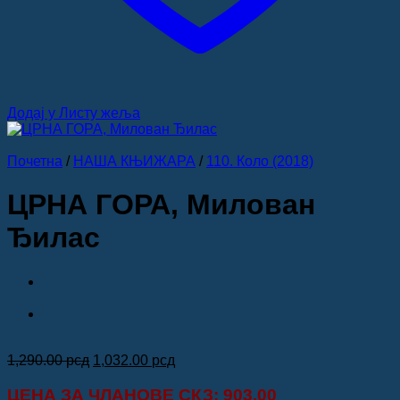
Додај у Листу жеља
Почетна
/
НАША КЊИЖАРА
/
110. Коло (2018)
ЦРНА ГОРА, Милован
Ђилас
Оригинална
Тренутна
1,290.00
рсд
1,032.00
рсд
цена
цена
је
је:
ЦЕНА ЗА
ЧЛАНОВЕ СКЗ
: 903.00