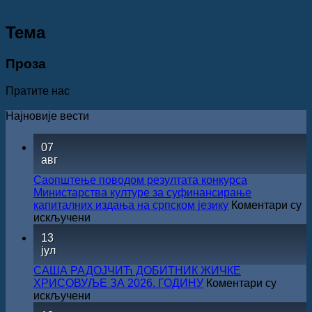
Teма
Проза
Пратите нас
Најновије вести
07
авг
Саопштење поводом резултата конкурса
Министарства културе за суфинансирање
капиталних издања на српском језику
Коментари су
на
искључени
Саопштење
13
поводом
јул
резултата
конкурса
САША РАДОЈЧИЋ ДОБИТНИК ЖИЧКЕ
Министарства
ХРИСОВУЉЕ ЗА 2026. ГОДИНУ
Коментари су
културе
на
искључени
за
САША