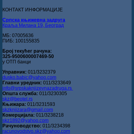
Данојлић“
за
КОНТАКТ ИНФОРМАЦИЈЕ
поезију
Српска књижевна задруга
Краља Милана 19, Београд
МБ: 07005636
ПИБ: 100155835
Број текућег рачуна:
325-9500600007469-50
у ОТП банци
Управник:
011/3232379
dusko.babic@yahoo.com
Главни уредник:
011/3233649
info@srpskaknjizevnazadruga.rs
Општа служба:
011/3230305
skz@beotel.rs
Књижара:
011/3231593
skzknjizara@gmail.com
Комерцијала:
011/3238218
skz1892@yahoo.com
Рачуноводство:
011/3234398
racunovodstvo.skz@yahoo.com