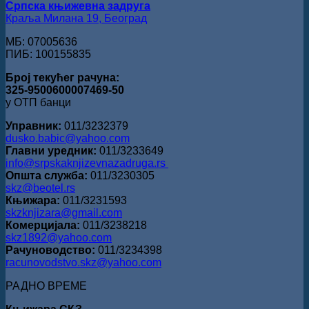
Српска књижевна задруга
Краља Милана 19, Београд
МБ: 07005636
ПИБ: 100155835
Број текућег рачуна:
325-9500600007469-50
у ОТП банци
Управник:
011/3232379
dusko.babic@yahoo.com
Главни уредник:
011/3233649
info@srpskaknjizevnazadruga.rs
Општа служба:
011/3230305
skz@beotel.rs
Књижара:
011/3231593
skzknjizara@gmail.com
Комерцијала:
011/3238218
skz1892@yahoo.com
Рачуноводство:
011/3234398
racunovodstvo.skz@yahoo.com
РАДНО ВРЕМЕ