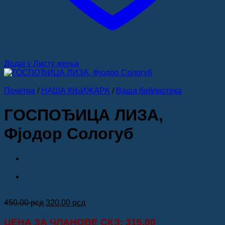
Додај у Листу жеља
Почетна
/
НАША КЊИЖАРА
/
Ваша библиотека
ГОСПОЂИЦА ЛИЗА,
Фјодор Сологуб
Оригинална
Тренутна
450.00
рсд
320.00
рсд
цена
цена
је
је:
ЦЕНА ЗА
ЧЛАНОВЕ СКЗ
: 315.00