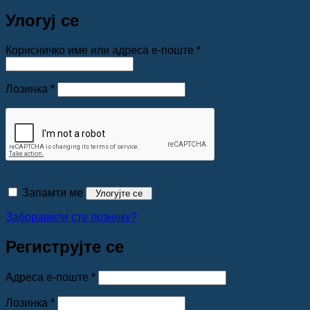
Улогуј се
Обавезно
Корисничко име или адреса е-поште
*
Обавезно
Лозинка
*
Запамти ме
Улогујте се
Заборавили сте лозинку?
Региструјте се
Обавезно
Адреса е-поште
*
Обавезно
Лозинка
*