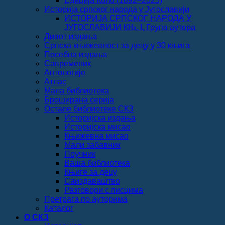
Едиција Коло (1892‒2025)
Историја српског народа у Југославији
ИСТОРИЈА СРПСКОГ НАРОДА У
ЈУГОСЛАВИЈИ КЊ. I, Група аутора
Дивот издања
Српска књижевност за децу у 30 књига
Посебна издања
Савременик
Антологије
Атлас
Мала библиотека
Броширана серија
Остале библиотеке СКЗ
Историјска издања
Историјска мисао
Књижевна мисао
Мали забавник
Поучник
Ваша библиотека
Књиге за децу
Саиздаваштво
Разговори с писцима
Претрага по ауторима
Каталог
О СКЗ