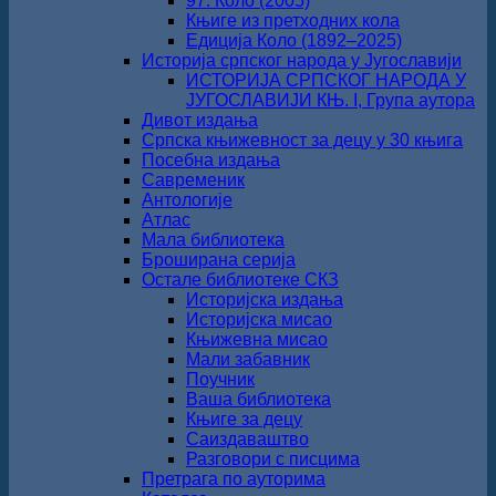
97. Коло (2005)
Књиге из претходних кола
Едиција Коло (1892‒2025)
Историја српског народа у Југославији
ИСТОРИЈА СРПСКОГ НАРОДА У
ЈУГОСЛАВИЈИ КЊ. I, Група аутора
Дивот издања
Српска књижевност за децу у 30 књига
Посебна издања
Савременик
Антологије
Атлас
Мала библиотека
Броширана серија
Остале библиотеке СКЗ
Историјска издања
Историјска мисао
Књижевна мисао
Мали забавник
Поучник
Ваша библиотека
Књиге за децу
Саиздаваштво
Разговори с писцима
Претрага по ауторима