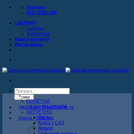
Прескочи
Контакт
на
011/ 3230-305
садржај
LAT/ЋИР
Latinica
Ћирилица
Како поручити
Листa жеља
Products
search
Тражи
ПОЧЕТНА
НАША КЊИЖАРА
Улогуј се / Региструјте се
АКТУЕЛНО
Вести
Корпа /
0.00
рсд
Кафа у СКЗ
Акције
Повратак читању