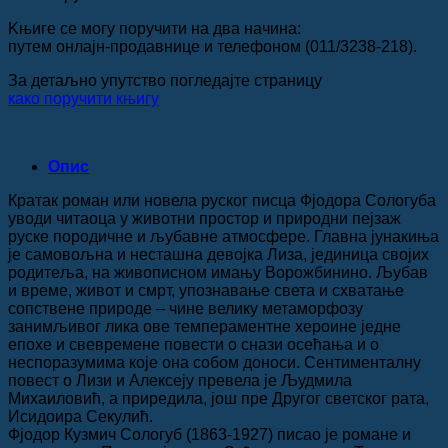
Kњиге се могу поручити на два начина:
путем онлајн-продавнице и телефоном (011/3238-218).
За детаљно упутство погледајте страницу
како поручити књигу
Опис
Кратак роман или новела руског писца Фјодора Сологуба
уводи читаоца у животни простор и природни пејзаж
руске породичне и љубавне атмосфере. Главна јунакиња
је самовољна и несташна девојка Лиза, јединица својих
родитеља, на живописном имању Ворожбинино. Љубав
и време, живот и смрт, упознавање света и схватање
сопствене природе – чине велику метаморфозу
занимљивог лика ове темпераментне хероине једне
епохе и свевремене повести о снази осећања и о
неспоразумима које она собом доноси. Сентименталну
повест о Лизи и Алексеју превела је Људмила
Михаиловић, а приредила, још пре Другог светског рата,
Исидоира Секулић.
Фјодор Кузмич Сологуб (1863-1927) писао је романе и