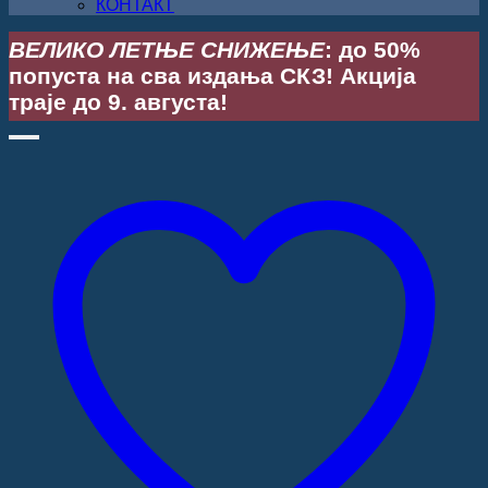
КОНТАКТ
ВЕЛИКО ЛЕТЊЕ СНИЖЕЊЕ
: до 50%
попуста на сва издања СКЗ! Акција
траје до 9. августа!