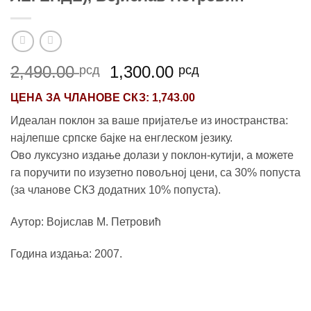
Оригинална
Тренутна
2,490.00
1,300.00
рсд
рсд
цена
цена
ЦЕНА ЗА
ЧЛАНОВЕ СКЗ
: 1,743.00
је
је:
била:
1,300.00 рсд.
Идеалан поклон за ваше пријатеље из иностранства:
2,490.00 рсд.
најлепше српске бајке на енглеском језику.
Ово луксузно издање долази у поклон-кутији, а можете
га поручити по изузетно повољној цени, са 30% попуста
(за чланове СКЗ додатних 10% попуста).
Аутор: Војислав М. Петровић
Година издања: 2007.