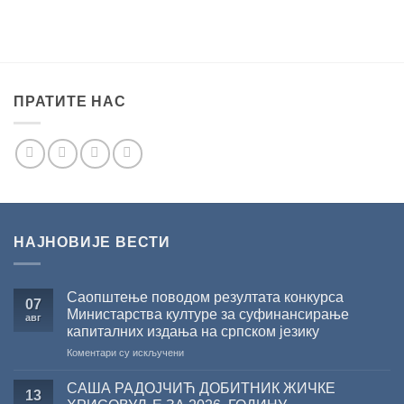
ПРАТИТЕ НАС
НАЈНОВИЈЕ ВЕСТИ
Саопштење поводом резултата конкурса
07
Министарства културе за суфинансирање
авг
капиталних издања на српском језику
на
Коментари су искључени
Саопштење
поводом
САША РАДОЈЧИЋ ДОБИТНИК ЖИЧКЕ
13
резултата