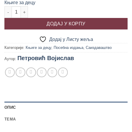
Књиге за децу
Hero Tales and Legends of the Serbians (СРПСКЕ ЈУНАЧКЕ Б
ДОДАЈ У КОРПУ
Додај у Листу жеља
Категорије:
Књиге за децу
,
Посебна издања
,
Саиздаваштво
Петровић Војислав
Аутор:
ОПИС
TEМА