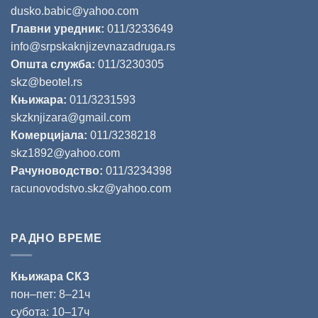
dusko.babic@yahoo.com
Главни уредник:
011/3233649
info@srpskaknjizevnazadruga.rs
Општа служба:
011/3230305
skz@beotel.rs
Књижара:
011/3231593
skzknjizara@gmail.com
Комерцијала:
011/3238218
skz1892@yahoo.com
Рачуноводство:
011/3234398
racunovodstvo.skz@yahoo.com
РАДНО ВРЕМЕ
Књижара СКЗ
пон‒пет: 8‒21ч
субота: 10‒17ч