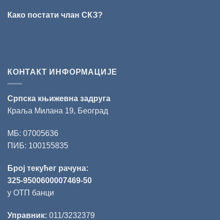
за
Како постати члан СКЗ?
поезију
КОНТАКТ ИНФОРМАЦИЈЕ
Српска књижевна задруга
Краља Милана 19, Београд
МБ: 07005636
ПИБ: 100155835
Број текућег рачуна:
325-9500600007469-50
у ОТП банци
Управник:
011/3232379