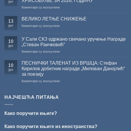
ХРИСОВУЉЕ ЗА 2026. ГОДИНУ
јул
конкурса
на
Коментари су искључени
Министарства
САША
културе
РАДОЈЧИЋ
за
ВЕЛИКО ЛЕТЊЕ СНИЖЕЊЕ
13
ДОБИТНИК
суфинансирање
јул
на
Коментари су искључени
ЖИЧКЕ
капиталних
ВЕЛИКО
ХРИСОВУЉЕ
издања
ЛЕТЊЕ
ЗА
на
У Сали СКЗ одржано свечано уручење Награде
СНИЖЕЊЕ
10
2026.
српском
„Стеван Раичковић”
јул
ГОДИНУ
језику
на
Коментари су искључени
У
Сали
ПЕСНИЧКИ ТАЛЕНАТ ИЗ ВРШЦА: Стефан
10
СКЗ
Кирилов добитник награде „Милован Данојлић“
јул
одржано
за поезију
свечано
на
Коментари су искључени
уручење
ПЕСНИЧКИ
Награде
ТАЛЕНАТ
„Стеван
ИЗ
Раичковић”
НАЈЧЕШЋА ПИТАЊА
ВРШЦА:
Стефан
Кирилов
Како поручити књиге?
добитник
награде
„Милован
Како поручити књиге из иностранства?
Данојлић“