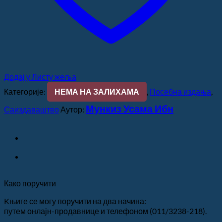
Додај у Листу жеља
Категорије:
НЕМА НА ЗАЛИХАМА
,
Посебна издања
,
Мункиз Усама Ибн
Саиздаваштво
Аутор:
Како поручити
Kњиге се могу поручити на два начина:
путем онлајн-продавнице и телефоном (011/3238-218).