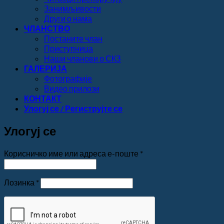
Занимљивости
Други о нама
ЧЛАНСТВО
Постаните члан
Приступница
Наши чланови о СКЗ
ГАЛЕРИЈА
Фотографије
Видео прилози
КОНТАКТ
Улогуј се / Региструјте се
Улогуј се
Обавезно
Корисничко име или адреса е-поште
*
Обавезно
Лозинка
*