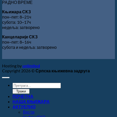
РАДНО ВРЕМЕ
Књижара СКЗ
пон‒пет: 8‒21ч
субота: 10‒17ч
недеља: затворено
Канцеларије СКЗ
пон‒пет: 8‒16ч
субота и недеља: затворено
Hosting by
unlimited
Copyright 2026 ©
Српска књижевна задруга
Products
search
Тражи
ПОЧЕТНА
НАША КЊИЖАРА
АКТУЕЛНО
Вести