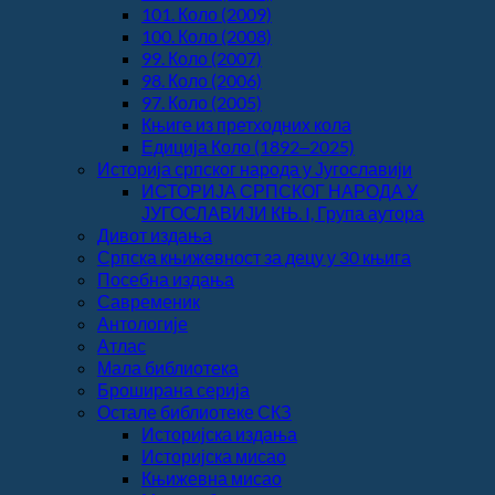
101. Коло (2009)
100. Коло (2008)
99. Коло (2007)
98. Коло (2006)
97. Коло (2005)
Књиге из претходних кола
Едиција Коло (1892‒2025)
Историја српског народа у Југославији
ИСТОРИЈА СРПСКОГ НАРОДА У
ЈУГОСЛАВИЈИ КЊ. I, Група аутора
Дивот издања
Српска књижевност за децу у 30 књига
Посебна издања
Савременик
Антологије
Атлас
Мала библиотека
Броширана серија
Остале библиотеке СКЗ
Историјска издања
Историјска мисао
Књижевна мисао