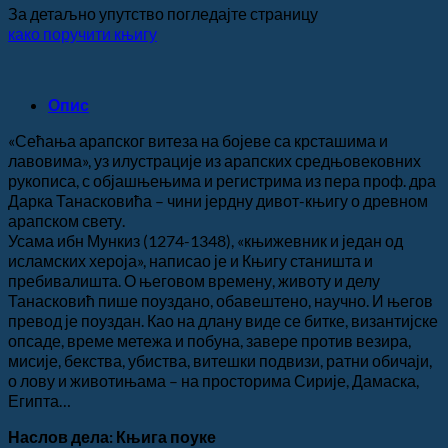
За детаљно упутство погледајте страницу
како поручити књигу
Опис
«Сећања арапског витеза на бојеве са крсташима и
лавовима», уз илустрације из арапских средњовековних
рукописа, с објашњењима и регистрима из пера проф. дра
Дарка Танасковића – чини јердну дивот-књигу о древном
арапском свету.
Усама ибн Мункиз (1274-1348), «књижевник и један од
исламских хероја», написао је и Књигу станишта и
пребивалишта. О његовом времену, животу и делу
Танасковић пише поуздано, обавештено, научно. И његов
превод је поуздан. Као на длану виде се битке, византијске
опсаде, време метежа и побуна, завере против везира,
мисије, бекства, убиства, витешки подвизи, ратни обичаји,
о лову и животињама – на просторима Сирије, Дамаска,
Египта…
Наслов дела: Књига поуке