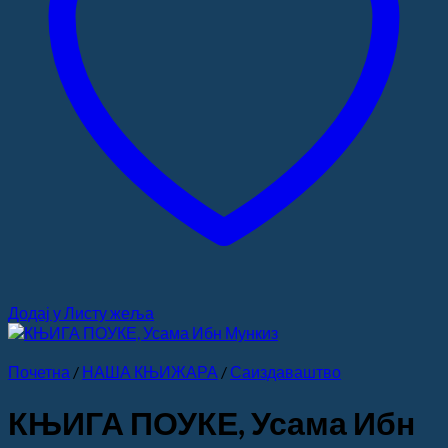
Додај у Листу жеља
Почетна
/
НАША КЊИЖАРА
/
Саиздаваштво
КЊИГА ПОУКЕ, Усама Ибн