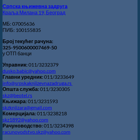
поезију
Српска књижевна задруга
Краља Милана 19, Београд
МБ: 07005636
ПИБ: 100155835
Број текућег рачуна:
325-9500600007469-50
у ОТП банци
Управник:
011/3232379
dusko.babic@yahoo.com
Главни уредник:
011/3233649
info@srpskaknjizevnazadruga.rs
Општа служба:
011/3230305
skz@beotel.rs
Књижара:
011/3231593
skzknjizara@gmail.com
Комерцијала:
011/3238218
skz1892@yahoo.com
Рачуноводство:
011/3234398
racunovodstvo.skz@yahoo.com