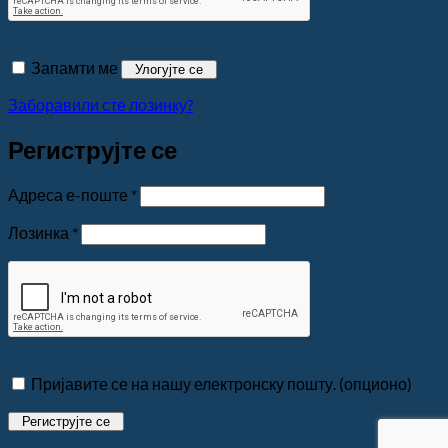
Запамти ме
Улогујте се
Заборавили сте лозинку?
Региструјте се
Обавезно
Адреса е-поште
*
Обавезно
Лозинка
*
Пријавите се на нашу електронску пошту.
(опционо)
Региструјте се