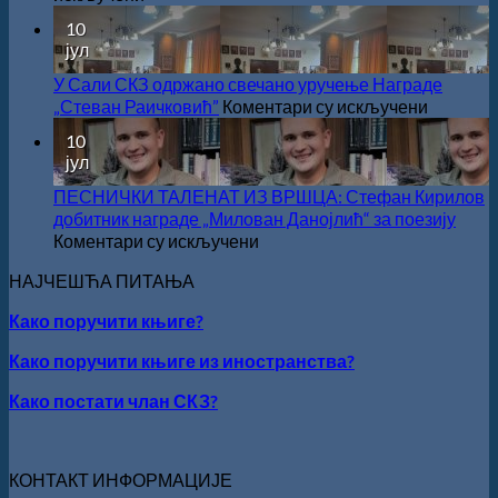
српском
ЗА
ВЕЛИКО
10
језику
2026.
ЛЕТЊЕ
јул
ГОДИНУ
СНИЖЕЊЕ
У Сали СКЗ одржано свечано уручење Награде
на
„Стеван Раичковић”
Коментари су искључени
У
10
Сали
јул
СКЗ
одржан
ПЕСНИЧКИ ТАЛЕНАТ ИЗ ВРШЦА: Стефан Кирилов
свечано
добитник награде „Милован Данојлић“ за поезију
уручење
на
Коментари су искључени
Награде
ПЕСНИЧКИ
НАЈЧЕШЋА ПИТАЊА
„Стеван
ТАЛЕНАТ
Раичков
ИЗ
Како поручити књиге?
ВРШЦА:
Стефан
Како поручити књиге из иностранства?
Кирилов
добитник
Како постати члан СКЗ?
награде
„Милован
Данојлић“
КОНТАКТ ИНФОРМАЦИЈЕ
за