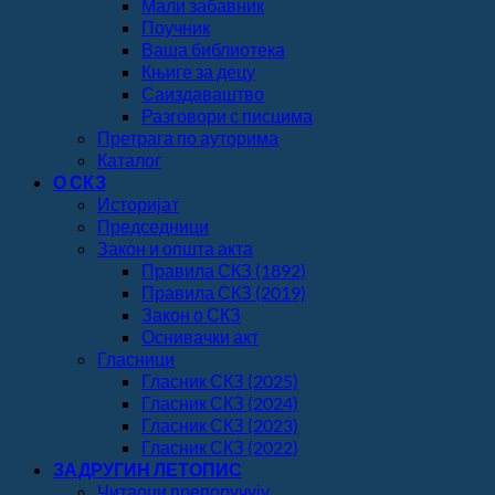
Мали забавник
Поучник
Ваша библиотека
Књиге за децу
Саиздаваштво
Разговори с писцима
Претрага по ауторима
Каталог
О СКЗ
Историјат
Председници
Закон и општа акта
Правила СКЗ (1892)
Правила СКЗ (2019)
Закон о СКЗ
Оснивачки акт
Гласници
Гласник СКЗ (2025)
Гласник СКЗ (2024)
Гласник СКЗ (2023)
Гласник СКЗ (2022)
ЗАДРУГИН ЛЕТОПИС
Читаоци препоручују