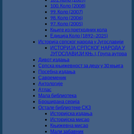
100. Коло (2008)
99. Коло (2007)
98. Коло (2006)
97. Коло (2005)
Књиге из претходних кола
Едиција Коло (1892‒2025)
Историја српског народа у Југославији
ИСТОРИЈА СРПСКОГ НАРОДА У
ЈУГОСЛАВИЈИ КЊ. I, Група аутора
Дивот издања
Српска књижевност за децу у 30 књига
Посебна издања
Савременик
Антологије
Атлас
Мала библиотека
Броширана серија
Остале библиотеке СКЗ
Историјска издања
Историјска мисао
Књижевна мисао
Мали забавник