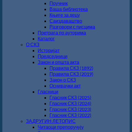
Поучник
Ваша библиотека
Књиге за децу
Саиздаваштво
Разговори с писцима
Претрага по ауторима
Каталог
О СКЗ
Историјат
Председници
Закон и општа акта
Правила СКЗ (1892)
Правила СКЗ (2019)
Закон о СКЗ
Оснивачки акт
Гласници
Гласник СКЗ (2025)
Гласник СКЗ (2024)
Гласник СКЗ (2023)
Гласник СКЗ (2022)
ЗАДРУГИН ЛЕТОПИС
Читаоци препоручују