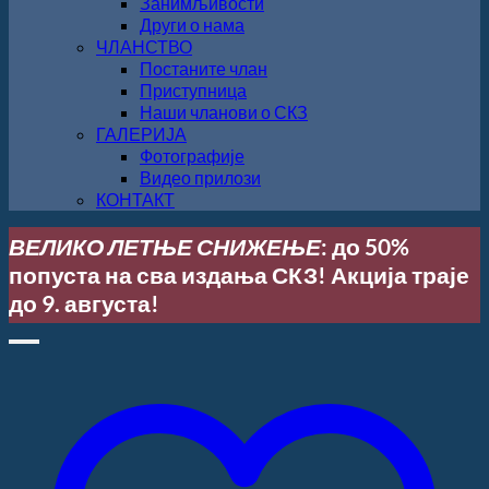
Занимљивости
Други о нама
ЧЛАНСТВО
Постаните члан
Приступница
Наши чланови о СКЗ
ГАЛЕРИЈА
Фотографије
Видео прилози
КОНТАКТ
ВЕЛИКО ЛЕТЊЕ СНИЖЕЊЕ
: до 50%
попуста на сва издања СКЗ! Акција траје
до 9. августа!