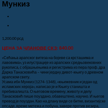
Мункиз
1,200.00
рсд
ЦЕНА ЗА
ЧЛАНОВЕ СКЗ
: 840.00
«Сећања арапског витеза на бојеве са крсташима и
лавовима», уз илустрације из арапских средњовековних
рукописа, с објашњењима и регистрима из пера проф. дра
Дарка Танасковића – чини јердну дивот-књигу о древном
арапском свету.
Усама ибн Мункиз (1274-1348), «књижевник и један од
исламских хероја», написао је и Књигу станишта и
пребивалишта. О његовом времену, животу и делу
Танасковић пише поуздано, обавештено, научно. И његов
превод је поуздан. Као на длану виде се битке, византијске
опсаде, време метежа и побуна, завере против везира,