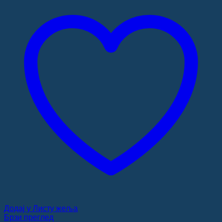
Додај у Листу жеља
Брзи преглед