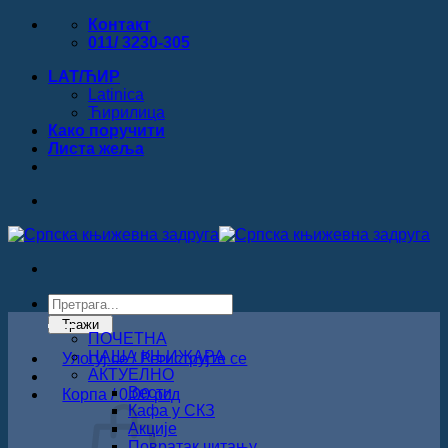
Прескочи
Контакт
на
011/ 3230-305
садржај
LAT/ЋИР
Latinica
Ћирилица
Како поручити
Листa жеља
Products
search
Тражи
ПОЧЕТНА
НАША КЊИЖАРА
Улогуј се / Региструјте се
АКТУЕЛНО
Вести
Корпа /
0.00
рсд
Кафа у СКЗ
Акције
Повратак читању