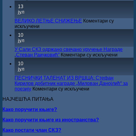
за
САША
13
суфинансирање
РАДОЈЧИЋ
јул
капиталних
ДОБИТНИК
издања
ЖИЧКЕ
ВЕЛИКО ЛЕТЊЕ СНИЖЕЊЕ
Коментари су
на
ХРИСОВУЉЕ
на
искључени
српском
ЗА
ВЕЛИКО
језику
10
2026.
ЛЕТЊЕ
јул
ГОДИНУ
СНИЖЕЊЕ
У Сали СКЗ одржано свечано уручење Награде
на
„Стеван Раичковић”
Коментари су искључени
У
10
Сали
јул
СКЗ
одржан
ПЕСНИЧКИ ТАЛЕНАТ ИЗ ВРШЦА: Стефан
свечано
Кирилов добитник награде „Милован Данојлић“ за
уручењ
на
поезију
Коментари су искључени
Наград
ПЕСНИЧКИ
„Стеван
НАЈЧЕШЋА ПИТАЊА
ТАЛЕНАТ
Раичков
ИЗ
Како поручити књиге?
ВРШЦА:
Стефан
Како поручити књиге из иностранства?
Кирилов
добитник
Како постати члан СКЗ?
награде