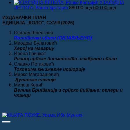
цена
цена
УЗАЛУДНА
је
је:
Оригинална
Трену
ЛЕПОТА, Ранко Крстајић
880.00
рсд
600.00
рсд
била:
600.00 рсд.
цена
цена
ИЗДАВАЧКИ ПЛАН
980.00 рсд.
је
је:
ЕДИЦИЈА „КОЛО“
, CXVIII
(2026)
била:
600.00
880.00 рсд.
Освалд Шпенглер
Политички списи (ОБЈАВЉЕНО)
Миодраг Булатовић
Херој на магарцу
Ирена Грицкат
Развој српске писмености: изабрани списи
Славко Петаковић
Токовима књижевне историје
Мирко Магарашевић
Дунавске елегије
Милош Ковић
Велика
Британија и српско питање: огледи и
чланци