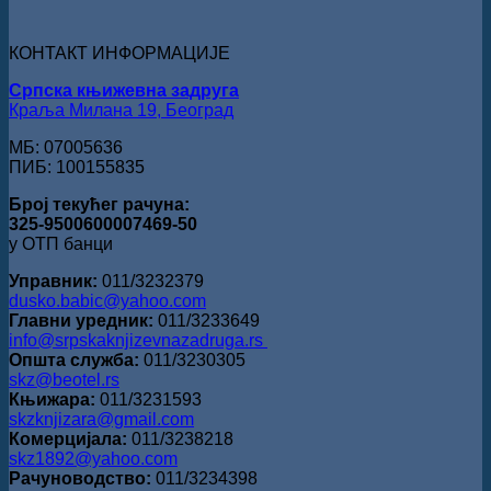
„Милован
Данојлић“
за
КОНТАКТ ИНФОРМАЦИЈЕ
поезију
Српска књижевна задруга
Краља Милана 19, Београд
МБ: 07005636
ПИБ: 100155835
Број текућег рачуна:
325-9500600007469-50
у ОТП банци
Управник:
011/3232379
dusko.babic@yahoo.com
Главни уредник:
011/3233649
info@srpskaknjizevnazadruga.rs
Општа служба:
011/3230305
skz@beotel.rs
Књижара:
011/3231593
skzknjizara@gmail.com
Комерцијала:
011/3238218
skz1892@yahoo.com
Рачуноводство:
011/3234398