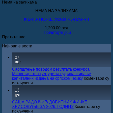
Нема на залихама
НЕМА НА ЗАЛИХАМА
КЊИГА ПОУКЕ, Усама Ибн Мункиз
1,200.00
рсд
Прочитајте још
Пратите нас
Најновије вести
07
авг
Саопштење поводом резултата конкурса
Министарства културе за суфинансирање
капиталних издања на српском језику
Коментари су
на
искључени
Саопштење
13
поводом
јул
резултата
конкурса
САША РАДОЈЧИЋ ДОБИТНИК ЖИЧКЕ
Министарства
ХРИСОВУЉЕ ЗА 2026. ГОДИНУ
Коментари су
културе
на
искључени