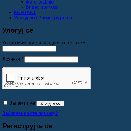
Фотографије
Видео прилози
КОНТАКТ
Улогуј се / Региструјте се
Улогуј се
Обавезно
Корисничко име или адреса е-поште
*
Обавезно
Лозинка
*
Запамти ме
Улогујте се
Заборавили сте лозинку?
Региструјте се