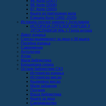
99. Коло (2007)
98. Коло (2006)
97. Коло (2005)
Књиге из претходних кола
Едиција Коло (1892‒2025)
Историја српског народа у Југославији
ИСТОРИЈА СРПСКОГ НАРОДА У
ЈУГОСЛАВИЈИ КЊ. I, Група аутора
Дивот издања
Српска књижевност за децу у 30 књига
Посебна издања
Савременик
Антологије
Атлас
Мала библиотека
Броширана серија
Остале библиотеке СКЗ
Историјска издања
Историјска мисао
Књижевна мисао
Мали забавник
Поучник
Ваша библиотека
Књиге за децу
Саиздаваштво