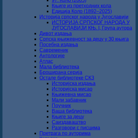
97. Коло (2005)
Књиге из претходних кола
Едиција Коло (1892‒2025)
Историја српског народа у Југославији
ИСТОРИЈА СРПСКОГ НАРОДА У
ЈУГОСЛАВИЈИ КЊ. I, Група аутора
Дивот издања
Српска књижевност за децу у 30 књига
Посебна издања
Савременик
Антологије
Атлас
Мала библиотека
Броширана серија
Остале библиотеке СКЗ
Историјска издања
Историјска мисао
Књижевна мисао
Мали забавник
Поучник
Ваша библиотека
Књиге за децу
Саиздаваштво
Разговори с писцима
Претрага по ауторима