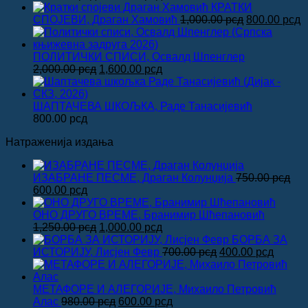
цена
цена
КРАТКИ
је
је:
Оригинална
Т
СПОЈЕВИ, Драган Хамовић
1,000.00
рсд
800.00
рсд
била:
1,600.00 рсд.
цена
ц
2,000.00 рсд.
је
је
била:
8
ПОЛИТИЧКИ СПИСИ, Освалд Шпенглер
Оригинална
Тренутна
1,000.00 рсд
2,000.00
рсд
1,600.00
рсд
цена
цена
је
је:
била:
1,600.00 рсд.
ШАПТАЧЕВА ШКОЉКА, Раде Танасијевић
2,000.00 рсд.
800.00
рсд
Натраженија издања
ИЗАБРАНЕ ПЕСМЕ, Драган Колунџија
750.00
рсд
Оригинална
Тренутна
600.00
рсд
цена
цена
је
је:
ОНО ДРУГО ВРЕМЕ, Бранимир Шћепановић
била:
600.00 рсд.
Оригинална
Тренутна
1,250.00
рсд
1,000.00
рсд
750.00 рсд.
цена
цена
БОРБА ЗА
је
је:
Оригинална
Трену
ИСТОРИЈУ, Лисјен Февр
700.00
рсд
400.00
рсд
била:
1,000.00 рсд.
цена
цена
1,250.00 рсд.
је
је:
била:
400.00
МЕТАФОРЕ И АЛЕГОРИЈЕ, Михаило Петровић
Оригинална
Тренутна
700.00 рсд.
Алас
980.00
рсд
600.00
рсд