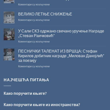
конкурса
на
Коментари су искључени
Министарства
САША
културе
РАДОЈЧИЋ
ВЕЛИКО ЛЕТЊЕ СНИЖЕЊЕ
за
13
ДОБИТНИК
суфинансирање
јул
на
Коментари су искључени
ЖИЧКЕ
капиталних
ВЕЛИКО
ХРИСОВУЉЕ
издања
ЛЕТЊЕ
ЗА
на
У Сали СКЗ одржано свечано уручење Награде
10
СНИЖЕЊЕ
2026.
српском
„Стеван Раичковић”
јул
ГОДИНУ
језику
на
Коментари су искључени
У
Сали
ПЕСНИЧКИ ТАЛЕНАТ ИЗ ВРШЦА: Стефан
10
СКЗ
Кирилов добитник награде „Милован Данојлић“
јул
одржано
за поезију
свечано
на
Коментари су искључени
уручење
ПЕСНИЧКИ
Награде
ТАЛЕНАТ
„Стеван
ИЗ
Раичковић”
НАЈЧЕШЋА ПИТАЊА
ВРШЦА:
Стефан
Кирилов
Како поручити књиге?
добитник
награде
„Милован
Како поручити књиге из иностранства?
Данојлић“