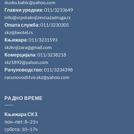
dusko.babic@yahoo.com
Главни уредник:
011/3233649
info@srpskaknjizevnazadruga.rs
Општа служба:
011/3230305
skz@beotel.rs
Књижара:
011/3231593
skzknjizara@gmail.com
Комерцијала:
011/3238218
skz1892@yahoo.com
Рачуноводство:
011/3234398
racunovodstvo.skz@yahoo.com
РАДНО ВРЕМЕ
Књижара СКЗ
пон‒пет: 8‒21ч
субота: 10‒17ч