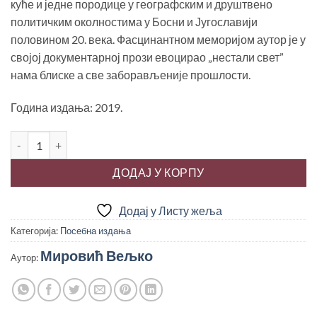
куће и једне породице у географским и друштвено
политичким околностима у Босни и Југославији
половином 20. века. Фасцинантном меморијом аутор је у
својој документарној прози евоцирао „нестали свет”
нама блиске а све заборављеније прошлости.
Година издања: 2019.
КУЋА НА САМКУ, Вељко Мировић количина
ДОДАЈ У КОРПУ
Додај у Листу жеља
Категорија:
Посебна издања
Мировић Вељко
Аутор: