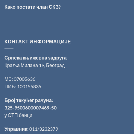
за
Како постати члан СКЗ?
поезију
КОНТАКТ ИНФОРМАЦИЈЕ
Српска књижевна задруга
Краља Милана 19, Београд
МБ: 07005636
ПИБ: 100155835
Број текућег рачуна:
325-9500600007469-50
у ОТП банци
Управник:
011/3232379