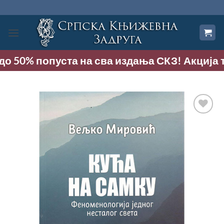
Прескочи
на
садржај
о 50% попуста на сва издања СКЗ! Акција трај
Додај
у
Листу
жеља