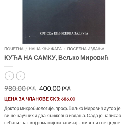
ПОЧЕТНА
/
НАША КЊИЖАРА
/
ПОСЕБНА ИЗДАЊА
КУЋА НА САМКУ, Вељко Мировић
Оригинална
Тренутна
980.00
400.00
рсд
рсд
цена
цена
ЦЕНА ЗА
ЧЛАНОВЕ СКЗ
: 686.00
је
је:
била:
400.00 рсд.
Доктор микробиологије, проф. Вељко Мировић аутор је
980.00 рсд.
више научних и два књижевна издања. Сада је написао
сећање на свој романијски завичај – живот и свет једне