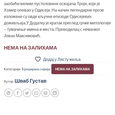
заобићи велике пустоловине освајача Троје, које је
Хомер опевао у Одисеји. На начин легендарне прозе
изложене су овде кључне епизоде Одисејевих
доживљаја.У Додатку је кратак преглед грчке митологије
– тумачење имена и места. Преводилац с немачког
Јован Максимовић.
НЕМА НА ЗАЛИХАМА
Додај у Листу жеља
Категорије:
Броширана серија
,
НЕМА НА ЗАЛИХАМА
Шваб Густав
Аутор: