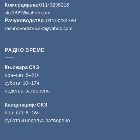
Комерцијала:
011/3238218
skz1892@yahoo.com
Рачуноводство:
011/3234398
racunovodstvo.skz@yahoo.com
РАДНО ВРЕМЕ
Књижара СКЗ
пон‒пет: 8‒21ч
субота: 10‒17ч
недеља: затворено
Канцеларије СКЗ
пон‒пет: 8‒16ч
субота и недеља: затворено