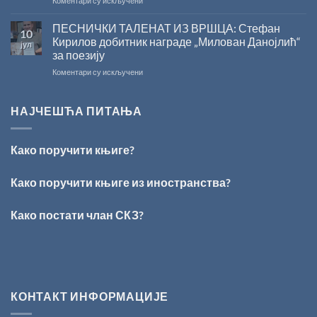
Коментари су искључени
У
Сали
ПЕСНИЧКИ ТАЛЕНАТ ИЗ ВРШЦА: Стефан
10
СКЗ
Кирилов добитник награде „Милован Данојлић“
јул
одржано
за поезију
свечано
на
Коментари су искључени
уручење
ПЕСНИЧКИ
Награде
ТАЛЕНАТ
„Стеван
ИЗ
Раичковић”
НАЈЧЕШЋА ПИТАЊА
ВРШЦА:
Стефан
Кирилов
Како поручити књиге?
добитник
награде
„Милован
Како поручити књиге из иностранства?
Данојлић“
за
Како постати члан СКЗ?
поезију
КОНТАКТ ИНФОРМАЦИЈЕ