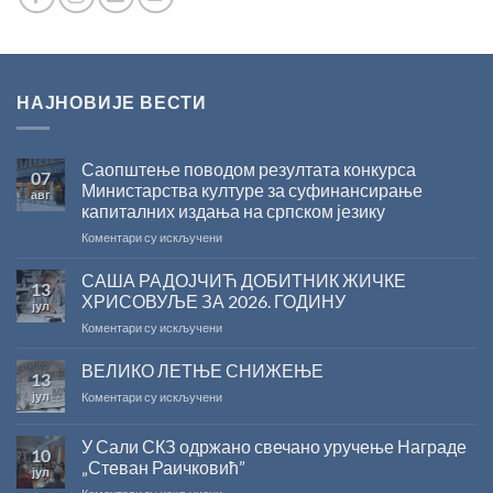
НАЈНОВИЈЕ ВЕСТИ
Саопштење поводом резултата конкурса
07
Министарства културе за суфинансирање
авг
капиталних издања на српском језику
на
Коментари су искључени
Саопштење
поводом
САША РАДОЈЧИЋ ДОБИТНИК ЖИЧКЕ
13
резултата
ХРИСОВУЉЕ ЗА 2026. ГОДИНУ
јул
конкурса
на
Коментари су искључени
Министарства
САША
културе
РАДОЈЧИЋ
ВЕЛИКО ЛЕТЊЕ СНИЖЕЊЕ
за
13
ДОБИТНИК
суфинансирање
јул
на
Коментари су искључени
ЖИЧКЕ
капиталних
ВЕЛИКО
ХРИСОВУЉЕ
издања
ЛЕТЊЕ
ЗА
на
У Сали СКЗ одржано свечано уручење Награде
10
СНИЖЕЊЕ
2026.
српском
„Стеван Раичковић”
јул
ГОДИНУ
језику
на