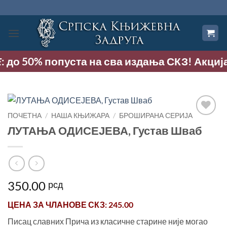
Прескочи
на
садржај
 до 50% попуста на сва издања СКЗ! Акција тр
ПОЧЕТНА
/
НАША КЊИЖАРА
/
БРОШИРАНА СЕРИЈА
Додај
ЛУТАЊА ОДИСЕЈЕВА, Густав Шваб
у
Листу
жеља
350.00
рсд
ЦЕНА ЗА
ЧЛАНОВЕ СКЗ
: 245.00
Писац славних Прича из класичне старине није могао