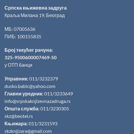
Српска књижевна задруга
Краља Милана 19, Београд
МБ: 07005636
ПИБ: 100155835
Број текућег рачуна:
325-9500600007469-50
у ОТП банци
Управник:
011/3232379
dusko.babic@yahoo.com
Главни уредник:
011/3233649
info@srpskaknjizevnazadruga.rs
Општа служба:
011/3230305
skz@beotel.rs
Књижара:
011/3231593
skzknjizara@gmail.com