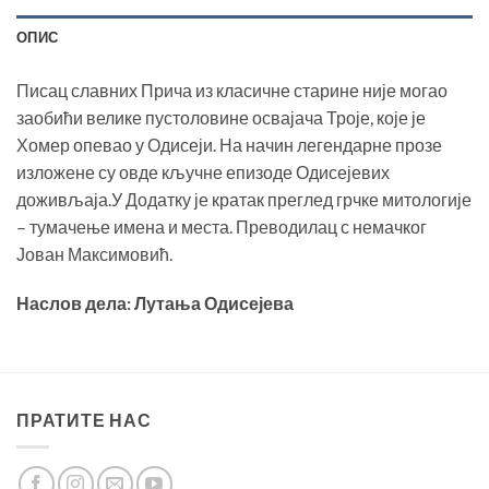
ОПИС
Писац славних Прича из класичне старине није могао
заобићи велике пустоловине освајача Троје, које је
Хомер опевао у Одисеји. На начин легендарне прозе
изложене су овде кључне епизоде Одисејевих
доживљаја.У Додатку је кратак преглед грчке митологије
– тумачење имена и места. Преводилац с немачког
Јован Максимовић.
Наслов дела: Лутања Одисејева
ПРАТИТЕ НАС