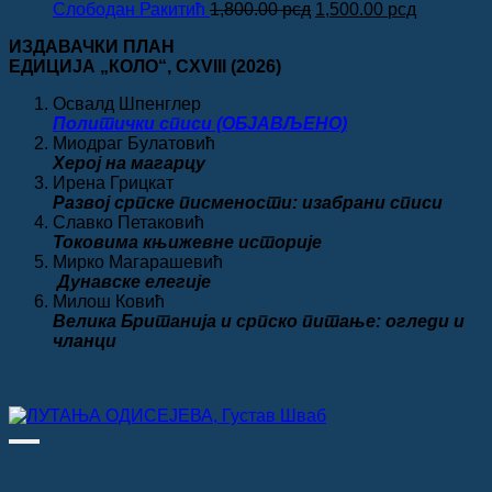
Оригинална
Тренутна
Слободан Ракитић
1,800.00
рсд
1,500.00
рсд
цена
цена
ИЗДАВАЧКИ ПЛАН
је
је:
ЕДИЦИЈА „КОЛО“
, CXVIII
(2026)
била:
1,500.00 
1,800.00 рсд.
Освалд Шпенглер
Политички списи (ОБЈАВЉЕНО)
Миодраг Булатовић
Херој на магарцу
Ирена Грицкат
Развој српске писмености: изабрани списи
Славко Петаковић
Токовима књижевне историје
Мирко Магарашевић
Дунавске елегије
Милош Ковић
Велика
Британија и српско питање: огледи и
чланци