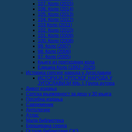
107. Коло (2015)
106. Коло (2014)
105. Коло (2013)
104. Коло (2012)
103 Коло (2011)
102. Коло (2010)
101. Коло (2009)
100. Коло (2008)
99. Коло (2007)
98. Коло (2006)
97. Коло (2005)
Књиге из претходних кола
Едиција Коло (1892‒2025)
Историја српског народа у Југославији
ИСТОРИЈА СРПСКОГ НАРОДА У
ЈУГОСЛАВИЈИ КЊ. I, Група аутора
Дивот издања
Српска књижевност за децу у 30 књига
Посебна издања
Савременик
Антологије
Атлас
Мала библиотека
Броширана серија
Остале библиотеке СКЗ