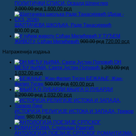
била:
8
ПОЛИТИЧКИ СПИСИ, Освалд Шпенглер
Оригинална
Тренутна
1,000.00 рсд
2,000.00
рсд
1,600.00
рсд
цена
цена
је
је:
била:
1,600.00 рсд.
ШАПТАЧЕВА ШКОЉКА, Раде Танасијевић
2,000.00 рсд.
800.00
рсд
У ТУЂЕМ
Оригинална
Тр
ЖИВОТУ, Срђан Милићевић
900.00
рсд
720.00
рсд
цена
це
Натраженија издања
је
је:
била:
720
ОН
900.00 рсд.
МЕЂУ ЊИМА, Свети Јустин Поповић
1,290.00
рсд
Оригинална
Тренутна
1,032.00
рсд
цена
цена
БЕЖАЊЕ, Жан-
је
је:
Оригинална
Тренутна
Филип Тусен
500.00
рсд
400.00
рсд
била:
1,032.00 рсд.
цена
цена
КЊИГА О ЛУБАРДИ
1,290.00 рсд.
Оригинална
је
Тренутна
је:
1,290.00
рсд
1,032.00
рсд
цена
била:
цена
400.00 рсд.
је
500.00 рсд.
је:
била:
1,032.00 рсд.
ИСТОРИЈА РЕЛИГИЈЕ ИСТОКА И ЗАПАДА, Тревор
1,290.00 рсд.
Линг
980.00
рсд
АНТОЛОГИЈА ПОЕЗИЈЕ СРПСКОГ РОМАНТИЗМА,