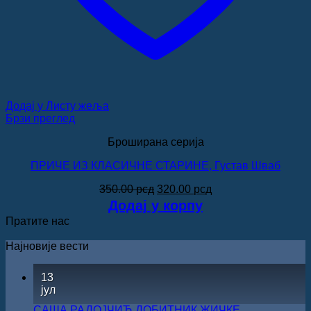
Додај у Листу жеља
Брзи преглед
Броширана серија
ПРИЧЕ ИЗ КЛАСИЧНЕ СТАРИНЕ, Густав Шваб
Оригинална
Тренутна
350.00
рсд
320.00
рсд
цена
цена
Додај у корпу
је
је:
Пратите нас
била:
320.00 рсд.
350.00 рсд.
Најновије вести
13
јул
САША РАДОЈЧИЋ ДОБИТНИК ЖИЧКЕ