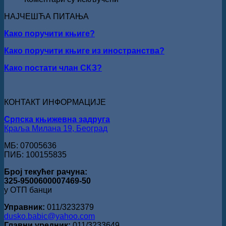
добитник
РЕЧ
награде
НАЈЧЕШЋА ПИТАЊА
ЈЕ
„Милован
НАШ
Данојлић“
Како поручити књиге?
ОБРАЗ
за
ПРЕД
Како поручити књиге из иностранства?
поезију
БОГОМ:
Награда
Како постати члан СКЗ?
„Стеван
Раичковић“
уручена
Слободану
КОНТАКТ ИНФОРМАЦИЈЕ
Ристовићу
Српска књижевна задруга
Краља Милана 19, Београд
МБ: 07005636
ПИБ: 100155835
Број текућег рачуна:
325-9500600007469-50
у ОТП банци
Управник:
011/3232379
dusko.babic@yahoo.com
Главни уредник:
011/3233649