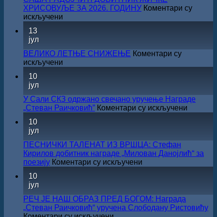
ХРИСОВУЉЕ ЗА 2026. ГОДИНУ
Коментари су
на
искључени
САША
13
РАДОЈЧИЋ
јул
ДОБИТНИК
ЖИЧКЕ
ВЕЛИКО ЛЕТЊЕ СНИЖЕЊЕ
Коментари су
ХРИСОВУЉЕ
на
искључени
ЗА
ВЕЛИКО
10
2026.
ЛЕТЊЕ
јул
ГОДИНУ
СНИЖЕЊЕ
У Сали СКЗ одржано свечано уручење Награде
на
„Стеван Раичковић”
Коментари су искључени
У
10
Сали
јул
СКЗ
одржан
ПЕСНИЧКИ ТАЛЕНАТ ИЗ ВРШЦА: Стефан
свечано
Кирилов добитник награде „Милован Данојлић“ за
уручењ
на
поезију
Коментари су искључени
Наград
ПЕСНИЧКИ
10
„Стеван
ТАЛЕНАТ
јул
Раичков
ИЗ
ВРШЦА:
РЕЧ ЈЕ НАШ ОБРАЗ ПРЕД БОГОМ: Награда
Стефан
„Стеван Раичковић“ уручена Слободану Ристовићу
Кирилов
на
Коментари су искључени