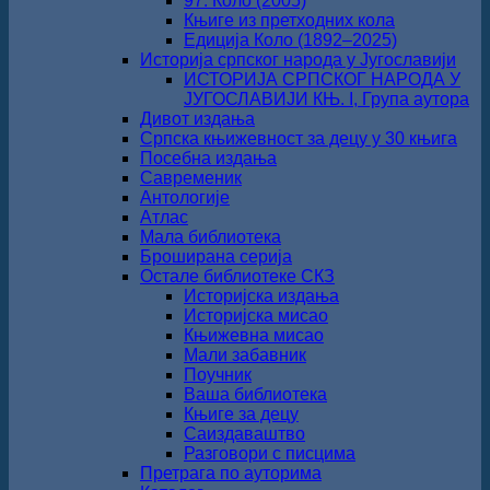
97. Коло (2005)
Књиге из претходних кола
Едиција Коло (1892‒2025)
Историја српског народа у Југославији
ИСТОРИЈА СРПСКОГ НАРОДА У
ЈУГОСЛАВИЈИ КЊ. I, Група аутора
Дивот издања
Српска књижевност за децу у 30 књига
Посебна издања
Савременик
Антологије
Атлас
Мала библиотека
Броширана серија
Остале библиотеке СКЗ
Историјска издања
Историјска мисао
Књижевна мисао
Мали забавник
Поучник
Ваша библиотека
Књиге за децу
Саиздаваштво
Разговори с писцима
Претрага по ауторима