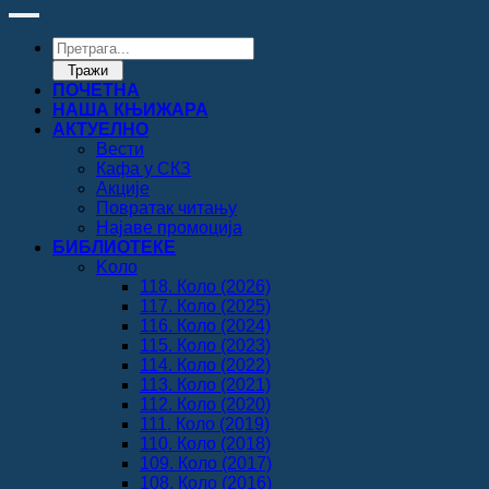
Products
search
Тражи
ПОЧЕТНА
НАША КЊИЖАРА
АКТУЕЛНО
Вести
Кафа у СКЗ
Акције
Повратак читању
Најаве промоција
БИБЛИОТЕКЕ
Koло
118. Коло (2026)
117. Коло (2025)
116. Коло (2024)
115. Коло (2023)
114. Коло (2022)
113. Коло (2021)
112. Коло (2020)
111. Коло (2019)
110. Коло (2018)
109. Коло (2017)
108. Коло (2016)