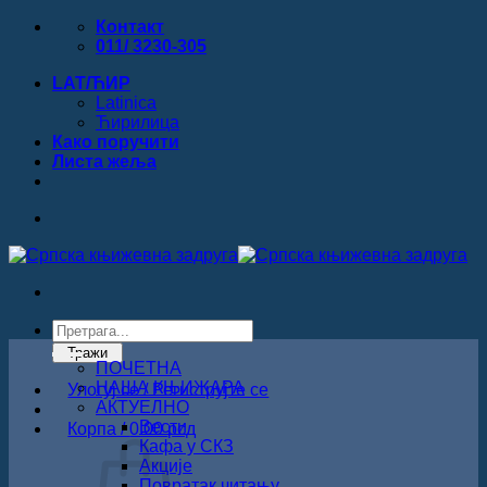
Прескочи
Контакт
на
011/ 3230-305
садржај
LAT/ЋИР
Latinica
Ћирилица
Како поручити
Листa жеља
Products
search
Тражи
ПОЧЕТНА
НАША КЊИЖАРА
Улогуј се / Региструјте се
АКТУЕЛНО
Вести
Корпа /
0.00
рсд
Кафа у СКЗ
Акције
Повратак читању