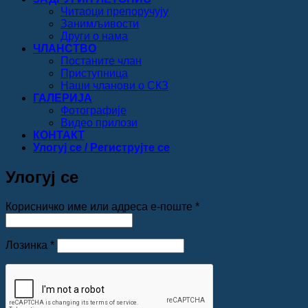
Читаоци препоручују
Занимљивости
Други о нама
ЧЛАНСТВО
Постаните члан
Приступница
Наши чланови о СКЗ
ГАЛЕРИЈА
Фотографије
Видео прилози
КОНТАКТ
Улогуј се / Региструјте се
Улогуј се
Обавезно
Корисничко име или адреса е-поште
*
Обавезно
Лозинка
*