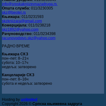
info@srpskaknjizevnazadruga.rs
Општа служба:
011/3230305
skz@beotel.rs
Књижара:
011/3231593
skzknjizara@gmail.com
Комерцијала:
011/3238218
skz1892@yahoo.com
Рачуноводство:
011/3234398
racunovodstvo.skz@yahoo.com
РАДНО ВРЕМЕ
Књижара СКЗ
пон‒пет: 8‒21ч
субота: 10‒17ч
недеља: затворено
Канцеларије СКЗ
пон‒пет: 8‒16ч
субота и недеља: затворено
Hosting by
unlimited
Copyright 2026 ©
Српска књижевна задруга