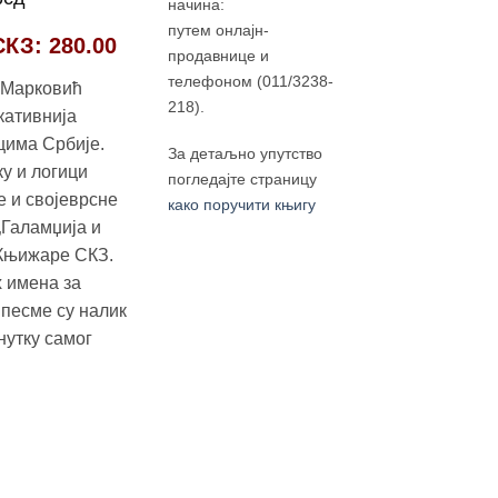
начина:
цена
путем онлајн-
СКЗ
: 280.00
је:
продавнице и
300.00 рсд.
телефоном (011/3238-
 Марковић
рсд.
218).
кативнија
цима Србије.
За детаљно упутство
ку и логици
погледајте страницу
е и својеврсне
како поручити књигу
„Галамџија и
у Књижаре СКЗ.
х имена за
песме су налик
нутку самог