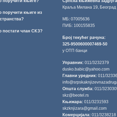
о поручити књиге?
Српска књижевна задруг
Краља Милана 19, Београд
о поручити књиге из
странства?
МБ: 07005636
ПИБ: 100155835
о постати члан СКЗ?
Број текућег рачуна:
325-9500600007469-50
у ОТП банци
Управник:
011/3232379
dusko.babic@yahoo.com
Главни уредник:
011/3233
info@srpskaknjizevnazadrug
Општа служба:
011/323030
skz@beotel.rs
Књижара:
011/3231593
skzknjizara@gmail.com
Комерцијала:
011/3238218