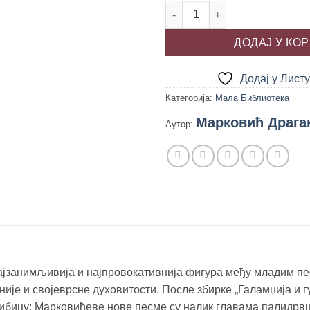
МАШИНА, Драган Марковић 
ДОДАЈ У КО
Додај у Лист
Категорија:
Мала Библиотека
Марковић Драга
Аутор:
ајзанимљивија и најпровокативнија фигура међу младим пе
није и својеврсне духовитости. После збирке „Галамџија и г
шибицу: Марковићеве нове песме су налик главама палидрв