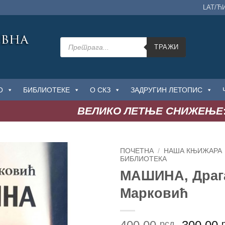
LAT/Ћ
Products
search
ТРАЖИ
О
БИБЛИОТЕКЕ
О СКЗ
ЗАДРУГИН ЛЕТОПИС
ВЕЛИКО ЛЕТЊЕ СНИЖЕЊЕ
: 
ПОЧЕТНА
/
НАША КЊИЖАРА
БИБЛИОТЕКА
МАШИНА, Драг
Додај
у
Марковић
Листу
жеља
Ориги
рсд