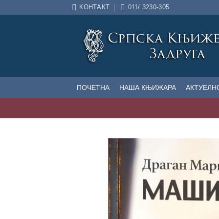
Прескочи
КОНТАКТ
011/ 3230-305
на
садржај
ПОЧЕТНА
НАША КЊИЖАРА
АКТУЕЛН