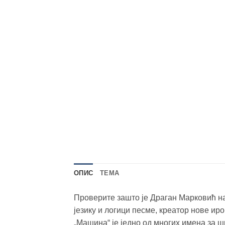
ОПИС
TEМА
Проверите зашто је Драган Марковић н
језику и логици песме, креатор нове иро
„Машина“ је једно од многих имена за 