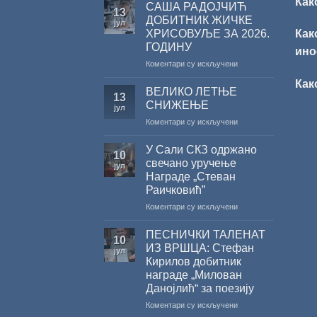
Как
САША РАДОЈЧИЋ
13
ДОБИТНИК ЖИЧКЕ
јул
ХРИСОВУЉЕ ЗА 2026.
Как
ГОДИНУ
ино
на
Коментари су искључени
САША
Как
РАДОЈЧИЋ
ВЕЛИКО ЛЕТЊЕ
13
ДОБИТНИК
СНИЖЕЊЕ
јул
ЖИЧКЕ
на
Коментари су искључени
ХРИСОВУЉЕ
ВЕЛИКО
ЗА
ЛЕТЊЕ
2026.
У Сали СКЗ одржано
10
СНИЖЕЊЕ
ГОДИНУ
свечано уручење
јул
Награде „Стеван
Раичковић”
на
Коментари су искључени
У
Сали
ПЕСНИЧКИ ТАЛЕНАТ
10
СКЗ
ИЗ ВРШЦА: Стефан
јул
одржано
Кирилов добитник
свечано
награде „Милован
уручење
Данојлић“ за поезију
Награде
„Стеван
на
Коментари су искључени
Раичковић”
ПЕСНИЧКИ