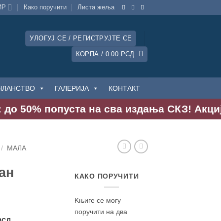
ИР
Како поручити
Листa жеља
УЛОГУЈ СЕ / РЕГИСТРУЈТЕ СЕ
КОРПА /
0.00
РСД
ЧЛАНСТВО
ГАЛЕРИЈА
КОНТАКТ
до 50% попуста на сва издања СКЗ! Акција т
/
МАЛА
ан
КАКО ПОРУЧИТИ
Kњиге се могу
поручити на два
нална
Тренутна
рсд