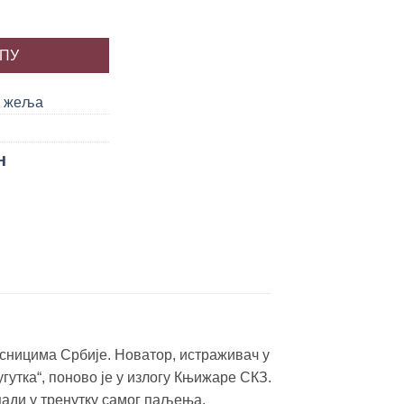
количина
РПУ
у жеља
н
сницима Србије. Новатор, истраживач у
угутка“, поново је у излогу Књижаре СКЗ.
цади у тренутку самог паљења.