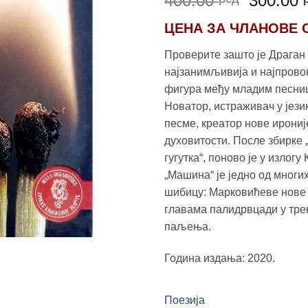
400.00
300.00
цена
ЦЕНА ЗА
ЧЛАНОВЕ 
је
била:
Проверите зашто је Драган
400.00 
најзанимљивија и најпрово
фигура међу младим песни
Новатор, истраживач у јези
песме, креатор нове ирониј
духовитости. После збирке 
гугутка“, поново је у излог
„Машина“ је једно од многи
шибицу: Марковићеве нове 
главама палидрвцади у тре
паљења.
Година издања: 2020.
Поезија