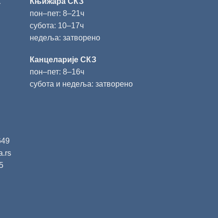
а
Књижара СКЗ
пон‒пет: 8‒21ч
субота: 10‒17ч
недеља: затворено
Канцеларије СКЗ
пон‒пет: 8‒16ч
субота и недеља: затворено
649
a.rs
5