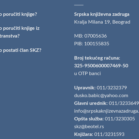
 poručiti knjige?
Srpska književna zadruga
Kralja Milana 19, Beograd
 poručiti knjige iz
transtva?
MB: 07005636
PIB: 100155835
 postati član SKZ?
Broj tekućeg računa:
325-9500600007469-50
u OTP banci
Upravnik:
011/3232379
dusko.babic@yahoo.com
Glavni urednik:
011/3233649
info@srpskaknjizevnazadruga
Opšta služba:
011/3230305
skz@beotel.rs
Knjižara:
011/3231593