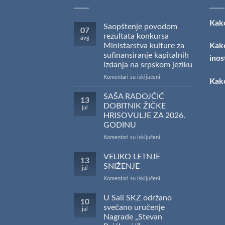
Kako
Saopštenje povodom
07
rezultata konkursa
avg
Ministarstva kulture za
Kako
sufinansiranje kapitalnih
inos
izdanja na srpskom jeziku
na
Komentari su isključeni
Kako
Saopštenje
povodom
SAŠA RADOJČIĆ
13
rezultata
DOBITNIK ŽIČKE
jul
konkursa
HRISOVULJE ZA 2026.
Ministarstva
GODINU
kulture
za
na
Komentari su isključeni
sufinansiranje
SAŠA
kapitalnih
RADOJČIĆ
VELIKO LETNJE
13
izdanja
DOBITNIK
SNIŽENJE
jul
na
ŽIČKE
na
Komentari su isključeni
srpskom
HRISOVULJE
VELIKO
jeziku
ZA
LETNJE
U Sali SKZ održano
2026.
10
SNIŽENJE
GODINU
svečano uručenje
jul
Nagrade „Stevan