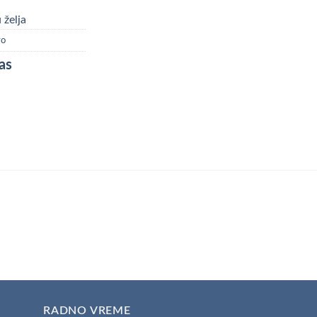
 želja
vo
as
RADNO VREME