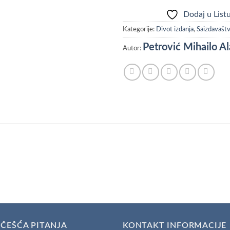
Dodaj u Listu
Kategorije:
Divot izdanja
,
Saizdavašt
Petrović Mihailo Al
Autor:
ČEŠĆA PITANJA
KONTAKT INFORMACIJE