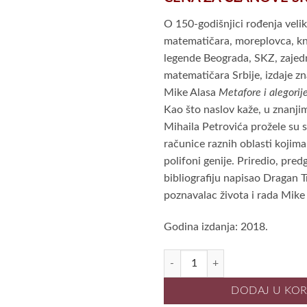
je
bila:
O 150-godišnjici rođenja veli
980.00 
matematičara, moreplovca, knj
legende Beograda, SKZ, zaje
matematičara Srbije, izdaje z
Mike Alasa
Metafore i alegorij
Kao što naslov kaže, u znanji
Mihaila Petrovića prožele su se
računice raznih oblasti kojima
polifoni genije. Priredio, pred
bibliografiju napisao Dragan T
poznavalac života i rada Mike
Godina izdanja: 2018.
METAFORE I ALEGORIJE, Mihailo P
DODAJ U KO