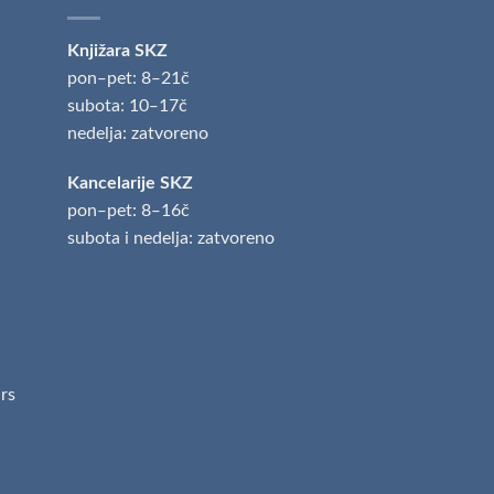
Knjižara SKZ
pon‒pet: 8‒21č
subota: 10‒17č
nedelja: zatvoreno
Kancelarije SKZ
pon‒pet: 8‒16č
subota i nedelja: zatvoreno
.rs