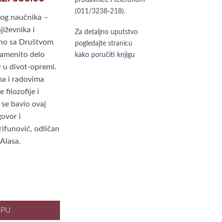
je:
(011/3238-218).
600.00 рсд.
kog naučnika –
рсд.
iževnika i
Za detaljno uputstvo
dno sa Društvom
pogledajte stranicu
namenito delo
kako poručiti knjigu
e
u divot-opremi.
ma i radovima
 filozofije i
 se bavio ovaj
govor i
rifunović, odličan
 Alasa.
etrović Alas količina
RPU