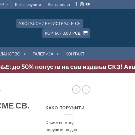
ИР
Како поручити
Листa жеља
УЛОГУЈ СЕ / РЕГИСТРУЈТЕ СЕ
КОРПА /
0.00
РСД
ЧЛАНСТВО
ГАЛЕРИЈА
КОНТАКТ
 до 50% попуста на сва издања СКЗ! Акција т
/
МЕ СВ.
КАКО ПОРУЧИТИ
Kњиге се могу
поручити на два