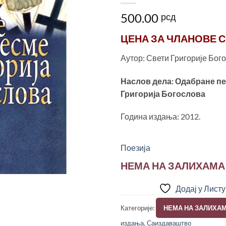
500.00
рсд
ЦЕНА ЗА
ЧЛАНОВЕ С
Аутор: Свети Григорије Бог
Наслов дела: Одабране пе
Григорија Богослова
Година издања: 2012.
Поезија
НЕМА НА ЗАЛИХАМА
Додај у Лист
Категорије:
НЕМА НА ЗАЛИХА
издања
,
Саиздаваштво