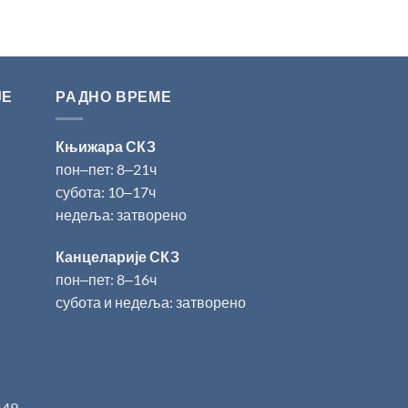
ЈЕ
РАДНО ВРЕМЕ
Књижара СКЗ
пон‒пет: 8‒21ч
субота: 10‒17ч
недеља: затворено
Канцеларије СКЗ
пон‒пет: 8‒16ч
субота и недеља: затворено
649