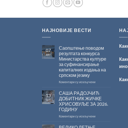
НАЈНОВИЈЕ ВЕСТИ
НА
Как
Саопштење поводом
07
резултата конкурса
авг
Министарства културе
Как
за суфинансирање
ино
капиталних издања на
српском језику
Как
на
Коментари су искључени
Саопштење
поводом
САША РАДОЈЧИЋ
13
резултата
ДОБИТНИК ЖИЧКЕ
јул
конкурса
ХРИСОВУЉЕ ЗА 2026.
Министарства
ГОДИНУ
културе
за
на
Коментари су искључени
суфинансирање
САША
капиталних
РАДОЈЧИЋ
ВЕЛИКО ЛЕТЊЕ