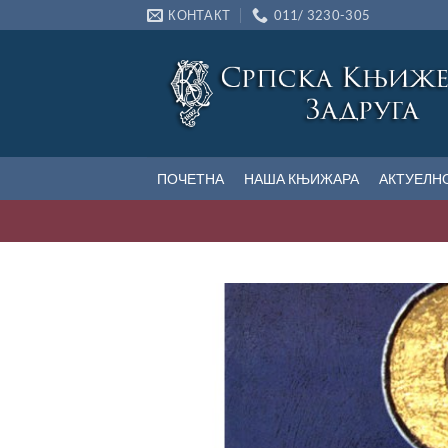
Прескочи
КОНТАКТ
011/ 3230-305
на
садржај
ПОЧЕТНА
НАША КЊИЖАРА
АКТУЕЛН