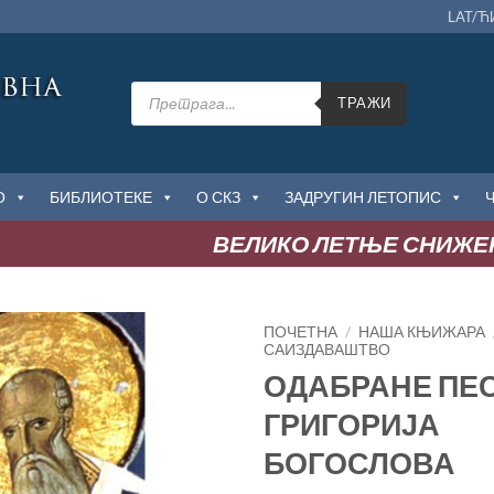
LAT/Ћ
Products
search
ТРАЖИ
О
БИБЛИОТЕКЕ
О СКЗ
ЗАДРУГИН ЛЕТОПИС
ВЕЛИКО ЛЕТЊЕ СНИЖЕЊЕ
:
ПОЧЕТНА
/
НАША КЊИЖАРА
САИЗДАВАШТВО
ОДАБРАНЕ ПЕС
Додај
у
ГРИГОРИЈА
Листу
жеља
БОГОСЛОВА