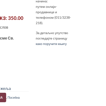
начина:
путем онлајн-
продавнице и
КЗ
: 350.00
телефоном (011/3238-
218).
ослов
За детаљно упутство
сме Св.
погледајте страницу
како поручити књигу
у жеља
МА
,
Посебна