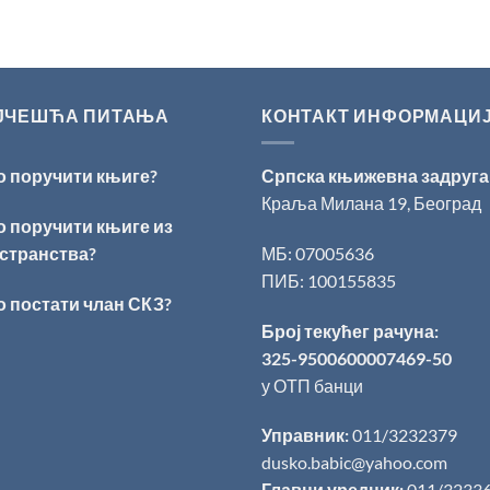
ЈЧЕШЋА ПИТАЊА
КОНТАКТ ИНФОРМАЦИ
о поручити књиге?
Српска књижевна задруга
Краља Милана 19, Београд
о поручити књиге из
странства?
МБ: 07005636
ПИБ: 100155835
о постати члан СКЗ?
Број текућег рачуна:
325-9500600007469-50
у ОТП банци
Управник:
011/3232379
dusko.babic@yahoo.com
Главни уредник:
011/3233