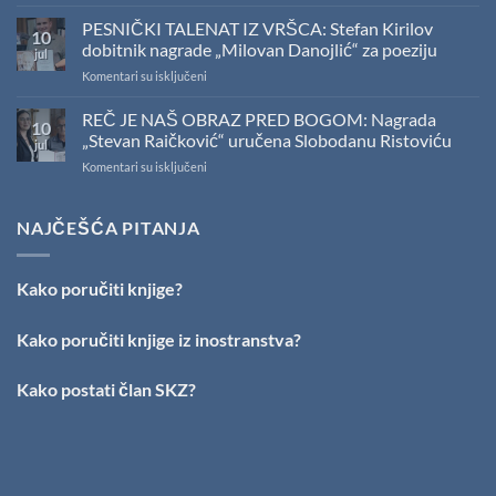
U
Sali
PESNIČKI TALENAT IZ VRŠCA: Stefan Kirilov
10
SKZ
dobitnik nagrade „Milovan Danojlić“ za poeziju
jul
održano
na
Komentari su isključeni
svečano
PESNIČKI
uručenje
TALENAT
REČ JE NAŠ OBRAZ PRED BOGOM: Nagrada
Nagrade
10
IZ
„Stevan
„Stevan Raičković“ uručena Slobodanu Ristoviću
jul
VRŠCA:
Raičković”
na
Komentari su isključeni
Stefan
REČ
Kirilov
JE
dobitnik
NAŠ
NAJČEŠĆA PITANJA
nagrade
OBRAZ
„Milovan
PRED
Danojlić“
BOGOM:
za
Kako poručiti knjige?
Nagrada
poeziju
„Stevan
Raičković“
Kako poručiti knjige iz inostranstva?
uručena
Slobodanu
Kako postati član SKZ?
Ristoviću