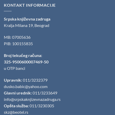
KONTAKT INFORMACIJE
Srpska književna zadruga
Kralja Milana 19, Beograd
MB: 07005636
PIB: 100155835
Broj tekućeg računa:
325-9500600007469-50
u OTP banci
Upravnik:
011/3232379
dusko.babic@yahoo.com
Glavni urednik:
011/3233649
info@srpskaknjizevnazadruga.rs
Opšta služba:
011/3230305
skz@beotel.rs