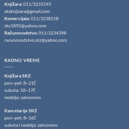
Knjižara:
011/3231593
skzknjizara@gmail.com
Komercijala:
011/3238218
skz1892@yahoo.com
Računovodstvo:
011/3234398
racunovodstvo.skz@yahoo.com
RADNO VREME
Knjižara SKZ
pon‒pet: 8‒21č
subota: 10‒17č
nedelja: zatvoreno
Kancelarije SKZ
pon‒pet: 8‒16č
subota i nedelja: zatvoreno