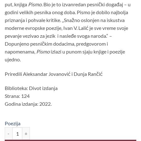
1,390.00 рсд.
put, knjiga
Pismo.
Bio je to izvanredan pesnički događaj – u
godini velikih pesnika onog doba. Pismo je dobilo najbolja
priznanja i pohvale kritike. „Snažno oslonjen na iskustva
moderne evropske poezije, Ivan V. Lalić je sve vreme svoje
pevanje vezivao za jezik i nasleđe svoga naroda.“ –
Dopunjeno pesničkim dodacima, predgovorom i
napomenama,
Pismo
izlazi u punom sjaju knjige i poezije
ujedno.
Priredili Aleksandar Jovanović i Dunja Rančić
Biblioteka: Divot izdanja
Strana: 124
Godina izdanja: 2022.
Poezija
PISMO, Ivan V. Lalić količina