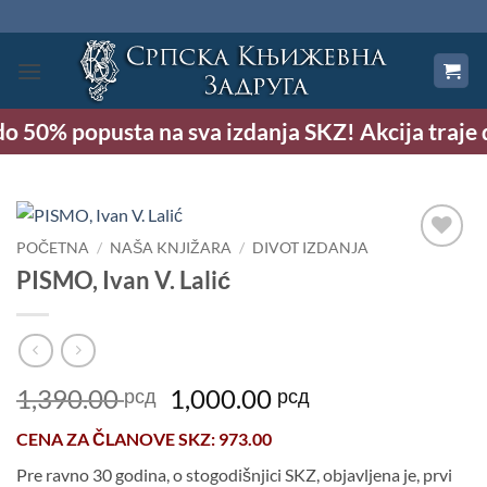
Preskoči
na
sadržaj
o 50% popusta na sva izdanja SKZ! Akcija traje d
POČETNA
/
NAŠA KNJIŽARA
/
DIVOT IZDANJA
Dodaj
PISMO, Ivan V. Lalić
u
Listu
želja
Originalna
Trenutna
1,390.00
1,000.00
рсд
рсд
cena
cena
CENA ZA
ČLANOVE SKZ
: 973.00
je
je:
bila:
1,000.00 рсд.
Pre ravno 30 godina, o stogodišnjici SKZ, objavljena je, prvi