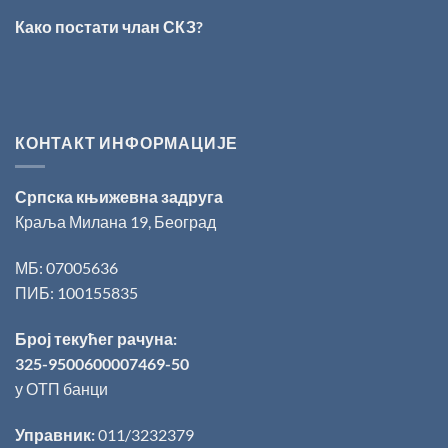
за
Како постати члан СКЗ?
поезију
КОНТАКТ ИНФОРМАЦИЈЕ
Српска књижевна задруга
Краља Милана 19, Београд
МБ: 07005636
ПИБ: 100155835
Број текућег рачуна:
325-9500600007469-50
у ОТП банци
Управник:
011/3232379