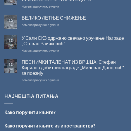
јул
конкурса
на
Коментари су искључени
Министарства
САША
културе
РАДОЈЧИЋ
ВЕЛИКО ЛЕТЊЕ СНИЖЕЊЕ
за
13
ДОБИТНИК
суфинансирање
јул
на
Коментари су искључени
ЖИЧКЕ
капиталних
ВЕЛИКО
ХРИСОВУЉЕ
издања
ЛЕТЊЕ
ЗА
на
У Сали СКЗ одржано свечано уручење Награде
10
СНИЖЕЊЕ
2026.
српском
„Стеван Раичковић”
јул
ГОДИНУ
језику
на
Коментари су искључени
У
Сали
ПЕСНИЧКИ ТАЛЕНАТ ИЗ ВРШЦА: Стефан
10
СКЗ
Кирилов добитник награде „Милован Данојлић“
јул
одржано
за поезију
свечано
на
Коментари су искључени
уручење
ПЕСНИЧКИ
Награде
ТАЛЕНАТ
„Стеван
ИЗ
Раичковић”
НАЈЧЕШЋА ПИТАЊА
ВРШЦА:
Стефан
Кирилов
Како поручити књиге?
добитник
награде
„Милован
Како поручити књиге из иностранства?
Данојлић“