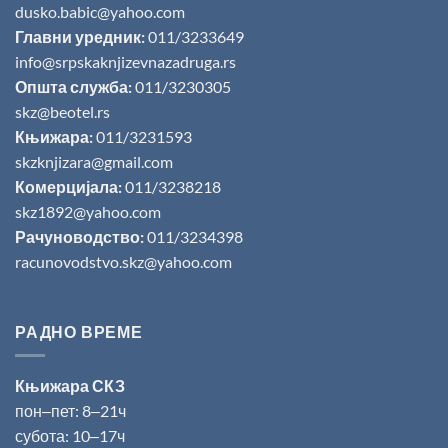
dusko.babic@yahoo.com
Главни уредник:
011/3233649
info@srpskaknjizevnazadruga.rs
Општа служба:
011/3230305
skz@beotel.rs
Књижара:
011/3231593
skzknjizara@gmail.com
Комерцијала:
011/3238218
skz1892@yahoo.com
Рачуноводство:
011/3234398
racunovodstvo.skz@yahoo.com
РАДНО ВРЕМЕ
Књижара СКЗ
пон‒пет: 8‒21ч
субота: 10‒17ч