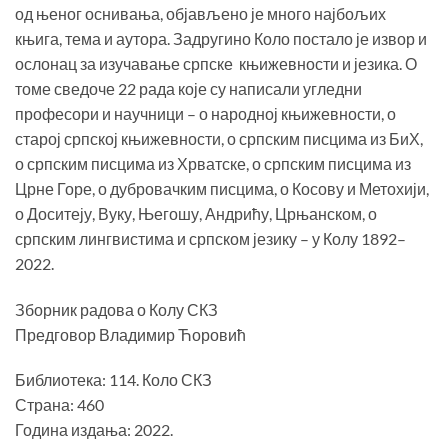
1,690.00 рсд.
од њеног оснивања, објављено је много најбољих
књига, тема и аутора. Задругино Коло постало је извор и
ослонац за изучавање српске књижевности и језика. О
томе сведоче 22 рада које су написали угледни
професори и научници – о народној књижевности, о
старој српској књижевности, о српским писцима из БиХ,
о српским писцима из Хрватске, о српским писцима из
Црне Горе, о дубровачким писцима, о Косову и Метохији,
о Доситеју, Вуку, Његошу, Андрићу, Црњанском, о
српским лингвистима и српском језику – у Колу 1892–
2022.
Зборник радова о Колу СКЗ
Предговор Владимир Ћоровић
Библиотека: 114. Коло СКЗ
Страна: 460
Година издања: 2022.