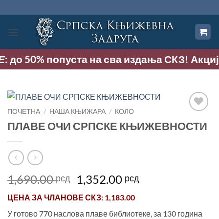
Прескочи
на
садржај
до 50% попуста на сва издања СКЗ! Акција тр
ПОЧЕТНА
/
НАША КЊИЖАРА
/
КОЛО
Додај
ПЛАВЕ ОЧИ СРПСКЕ КЊИЖЕВНОСТИ
у
Листу
жеља
Оригинална
Тренутна
1,690.00
1,352.00
рсд
рсд
цена
цена
ЦЕНА ЗА
ЧЛАНОВЕ СКЗ
: 1,183.00
је
је:
била:
1,352.00 рсд.
У готово 770 наслова плаве библиотеке, за 130 година