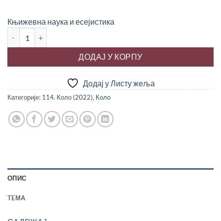
Књижевна наука и есејистика
ПЛАВЕ ОЧИ СРПСКЕ КЊИЖЕВНОСТИ количина
ДОДАЈ У КОРПУ
Додај у Листу жеља
Категорије:
114. Коло (2022)
,
Коло
ОПИС
TEМА