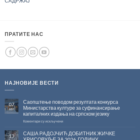
САДРЖАЈ
ПРАТИТЕ НАС
НАЈНОВИЈЕ ВЕСТИ
Саопштење поводом резултата конкурса
07
Министарства културе за суфинансирање
авг
капиталних издања на српском језику
на
Коментари су искључени
Саопштење
поводом
САША РАДОЈЧИЋ ДОБИТНИК ЖИЧКЕ
13
резултата
ХРИСОВУЉЕ ЗА 2026. ГОДИНУ