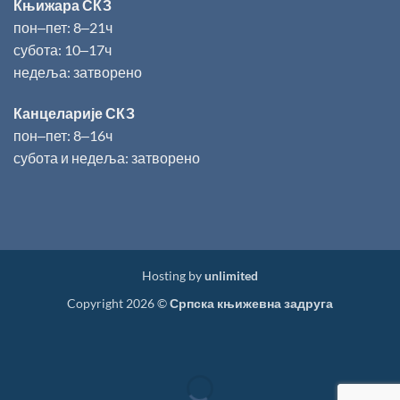
Књижара СКЗ
пон‒пет: 8‒21ч
субота: 10‒17ч
недеља: затворено
Канцеларије СКЗ
пон‒пет: 8‒16ч
субота и недеља: затворено
Hosting by
unlimited
Copyright 2026 ©
Српска књижевна задруга