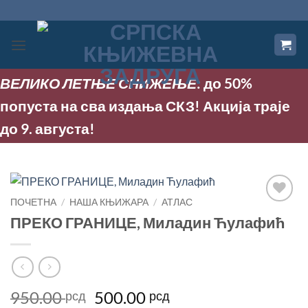
Прескочи
на
садржај
ВЕЛИКО ЛЕТЊЕ СНИЖЕЊЕ
: до 50%
попуста на сва издања СКЗ! Акција траје
до 9. августа!
ПОЧЕТНА
/
НАША КЊИЖАРА
/
АТЛАС
Додај
ПРЕКО ГРАНИЦЕ, Миладин Ћулафић
у
Листу
жеља
Оригинална
Тренутна
950.00
500.00
рсд
рсд