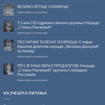
САША
РАДОЈЧИЋ
ВЕЛИКО ЛЕТЊЕ СНИЖЕЊЕ
13
ДОБИТНИК
јул
на
Коментари су искључени
ЖИЧКЕ
ВЕЛИКО
ХРИСОВУЉЕ
ЛЕТЊЕ
ЗА
У Сали СКЗ одржано свечано уручење Награде
10
СНИЖЕЊЕ
2026.
„Стеван Раичковић”
јул
ГОДИНУ
на
Коментари су искључени
У
Сали
ПЕСНИЧКИ ТАЛЕНАТ ИЗ ВРШЦА: Стефан
10
СКЗ
Кирилов добитник награде „Милован Данојлић“
јул
одржано
за поезију
свечано
на
Коментари су искључени
уручење
ПЕСНИЧКИ
Награде
ТАЛЕНАТ
„Стеван
РЕЧ ЈЕ НАШ ОБРАЗ ПРЕД БОГОМ: Награда
10
ИЗ
Раичковић”
„Стеван Раичковић“ уручена Слободану
јул
ВРШЦА:
Ристовићу
Стефан
на
Коментари су искључени
Кирилов
РЕЧ
добитник
ЈЕ
награде
НАШ
„Милован
НАЈЧЕШЋА ПИТАЊА
ОБРАЗ
Данојлић“
ПРЕД
за
БОГОМ:
поезију