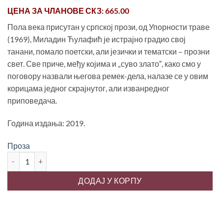
цена
цена
ЦЕНА ЗА
ЧЛАНОВЕ СКЗ
: 665.00
је
је:
била:
500.00 рсд.
Пола века присутан у српској прози, од Упорности траве
950.00 рсд.
(1969), Миладин Ћулафић је истрајно градио свој
танани, помало поетски, али језички и тематски – прозни
свет. Све приче, међу којима и „суво златоˮ, како смо у
поговору назвали његова ремек-дела, налазе се у овим
корицама једног скрајнутог, али изванредног
приповедача.
Година издања: 2019.
Проза
ПРЕКО ГРАНИЦЕ, Миладин Ћулафић количина
ДОДАЈ У КОРПУ