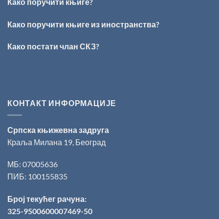
Како поручити књиге?
Награда
„Стеван
Раичковић“
Како поручити књиге из иностранства?
уручена
Слободану
Како постати члан СКЗ?
Ристовићу
КОНТАКТ ИНФОРМАЦИЈЕ
Српска књижевна задруга
Краља Милана 19, Београд
МБ: 07005636
ПИБ: 100155835
Број текућег рачуна:
325-9500600007469-50