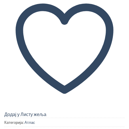
Додај у Листу жеља
Категорија:
Атлас