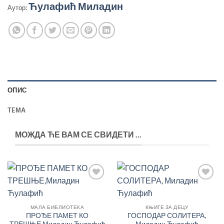
Ћулафић Миладин
Аутор:
ОПИС
TEМА
МОЖДА ЋЕ ВАМ СЕ СВИДЕТИ ...
Додај
Додај
у
у
Листу
Листу
жеља
жеља
МАЛА БИБЛИОТЕКА
КЊИГЕ ЗА ДЕЦУ
ПРОЂЕ ПАМЕТ КО
ГОСПОДАР СОЛИТЕРА,