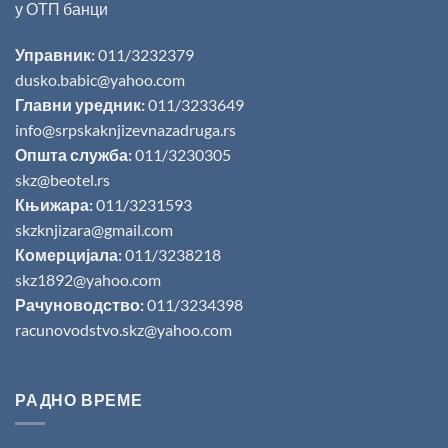
у ОТП банци
Управник:
011/3232379
dusko.babic@yahoo.com
Главни уредник:
011/3233649
info@srpskaknjizevnazadruga.rs
Општа служба:
011/3230305
skz@beotel.rs
Књижара:
011/3231593
skzknjizara@gmail.com
Комерцијала:
011/3238218
skz1892@yahoo.com
Рачуноводство:
011/3234398
racunovodstvo.skz@yahoo.com
РАДНО ВРЕМЕ