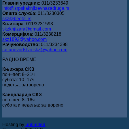
Главни уредник:
011/3233649
info@srpskaknjizevnazadruga.rs
Општа служба:
011/3230305
skz@beotel.rs
Књижара:
011/3231593
skzknjizara@gmail.com
Комерцијала:
011/3238218
skz1892@yahoo.com
Рачуноводство:
011/3234398
racunovodstvo.skz@yahoo.com
РАДНО ВРЕМЕ
Књижара СКЗ
пон‒пет: 8‒21ч
субота: 10‒17ч
недеља: затворено
Канцеларије СКЗ
пон‒пет: 8‒16ч
субота и недеља: затворено
Hosting by
unlimited