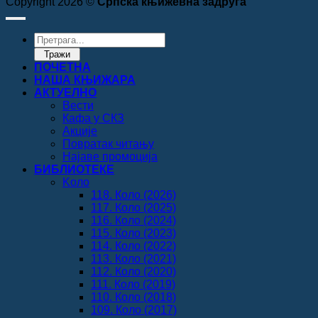
Copyright 2026 ©
Српска књижевна задруга
Products
search
Тражи
ПОЧЕТНА
НАША КЊИЖАРА
АКТУЕЛНО
Вести
Кафа у СКЗ
Акције
Повратак читању
Најаве промоција
БИБЛИОТЕКЕ
Koло
118. Коло (2026)
117. Коло (2025)
116. Коло (2024)
115. Коло (2023)
114. Коло (2022)
113. Коло (2021)
112. Коло (2020)
111. Коло (2019)
110. Коло (2018)
109. Коло (2017)