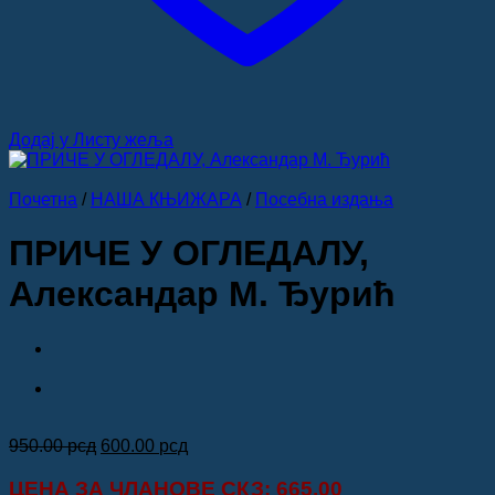
Додај у Листу жеља
Почетна
/
НАША КЊИЖАРА
/
Посебна издања
ПРИЧЕ У ОГЛЕДАЛУ,
Александар М. Ђурић
Оригинална
Тренутна
950.00
рсд
600.00
рсд
цена
цена
је
је:
ЦЕНА ЗА
ЧЛАНОВЕ СКЗ
: 665.00