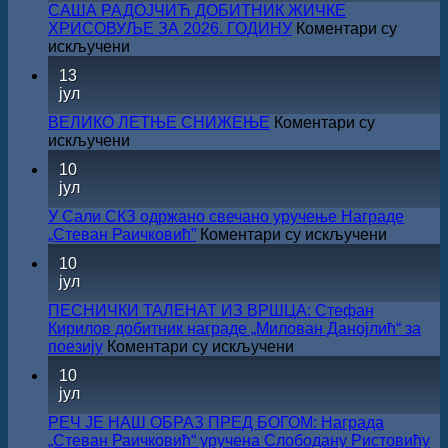
САША РАДОЈЧИЋ ДОБИТНИК ЖИЧКЕ
ХРИСОВУЉЕ ЗА 2026. ГОДИНУ
Коментари су
на
искључени
САША
13
РАДОЈЧИЋ
јул
ДОБИТНИК
ЖИЧКЕ
ВЕЛИКО ЛЕТЊЕ СНИЖЕЊЕ
Коментари су
ХРИСОВУЉЕ
на
искључени
ЗА
ВЕЛИКО
10
2026.
ЛЕТЊЕ
јул
ГОДИНУ
СНИЖЕЊЕ
У Сали СКЗ одржано свечано уручење Награде
на
„Стеван Раичковић”
Коментари су искључени
У
10
Сали
јул
СКЗ
одржан
ПЕСНИЧКИ ТАЛЕНАТ ИЗ ВРШЦА: Стефан
свечано
Кирилов добитник награде „Милован Данојлић“ за
уручењ
на
поезију
Коментари су искључени
Наград
ПЕСНИЧКИ
10
„Стеван
ТАЛЕНАТ
јул
Раичков
ИЗ
ВРШЦА:
РЕЧ ЈЕ НАШ ОБРАЗ ПРЕД БОГОМ: Награда
Стефан
„Стеван Раичковић“ уручена Слободану Ристовићу