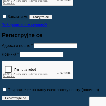
Запамти ме
Улогујте се
Заборавили сте лозинку?
Региструјте се
Обавезно
Адреса е-поште
*
Обавезно
Лозинка
*
Пријавите се на нашу електронску пошту.
(опционо)
Региструјте се