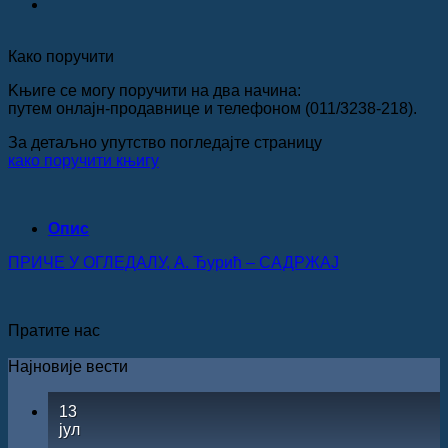
Како поручити
Kњиге се могу поручити на два начина:
путем онлајн-продавнице и телефоном (011/3238-218).
За детаљно упутство погледајте страницу
како поручити књигу
Опис
ПРИЧЕ У ОГЛЕДАЛУ, А. Ђурић – САДРЖАЈ
Пратите нас
Најновије вести
13
јул