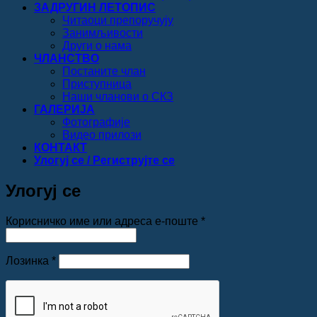
ЗАДРУГИН ЛЕТОПИС
Читаоци препоручују
Занимљивости
Други о нама
ЧЛАНСТВО
Постаните члан
Приступница
Наши чланови о СКЗ
ГАЛЕРИЈА
Фотографије
Видео прилози
КОНТАКТ
Улогуј се / Региструјте се
Улогуј се
Обавезно
Корисничко име или адреса е-поште
*
Обавезно
Лозинка
*