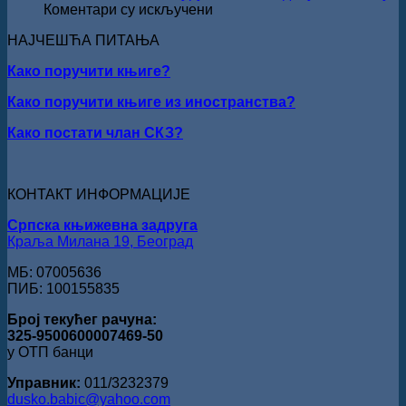
Кирилов
на
Коментари су искључени
добитник
РЕЧ
награде
НАЈЧЕШЋА ПИТАЊА
ЈЕ
„Милован
НАШ
Данојлић“
Како поручити књиге?
ОБРАЗ
за
ПРЕД
Како поручити књиге из иностранства?
поезију
БОГОМ:
Награда
Како постати члан СКЗ?
„Стеван
Раичковић“
уручена
Слободану
КОНТАКТ ИНФОРМАЦИЈЕ
Ристовићу
Српска књижевна задруга
Краља Милана 19, Београд
МБ: 07005636
ПИБ: 100155835
Број текућег рачуна:
325-9500600007469-50
у ОТП банци
Управник:
011/3232379
dusko.babic@yahoo.com