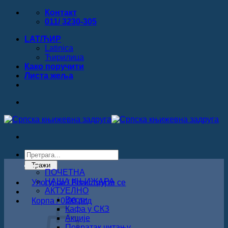
Прескочи
Контакт
на
011/ 3230-305
садржај
LAT/ЋИР
Latinica
Ћирилица
Како поручити
Листa жеља
Products
search
Тражи
ПОЧЕТНА
НАША КЊИЖАРА
Улогуј се / Региструјте се
АКТУЕЛНО
Вести
Корпа /
0.00
рсд
Кафа у СКЗ
Акције
Повратак читању