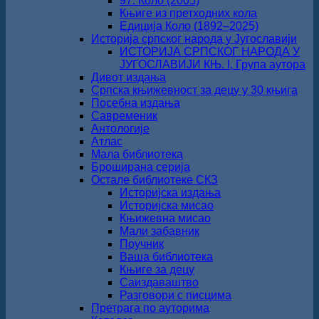
97. Коло (2005)
Књиге из претходних кола
Едиција Коло (1892‒2025)
Историја српског народа у Југославији
ИСТОРИЈА СРПСКОГ НАРОДА У
ЈУГОСЛАВИЈИ КЊ. I, Група аутора
Дивот издања
Српска књижевност за децу у 30 књига
Посебна издања
Савременик
Антологије
Атлас
Мала библиотека
Броширана серија
Остале библиотеке СКЗ
Историјска издања
Историјска мисао
Књижевна мисао
Мали забавник
Поучник
Ваша библиотека
Књиге за децу
Саиздаваштво
Разговори с писцима
Претрага по ауторима