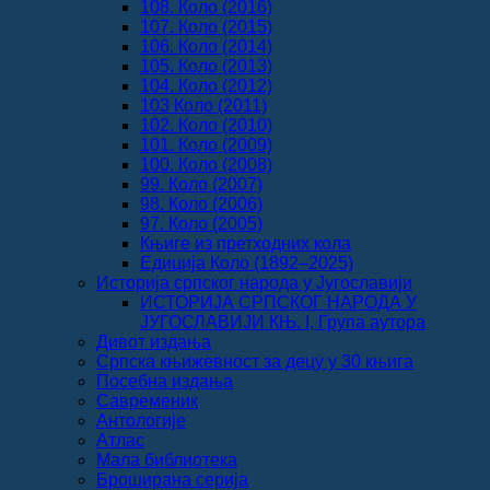
108. Коло (2016)
107. Коло (2015)
106. Коло (2014)
105. Коло (2013)
104. Коло (2012)
103 Коло (2011)
102. Коло (2010)
101. Коло (2009)
100. Коло (2008)
99. Коло (2007)
98. Коло (2006)
97. Коло (2005)
Књиге из претходних кола
Едиција Коло (1892‒2025)
Историја српског народа у Југославији
ИСТОРИЈА СРПСКОГ НАРОДА У
ЈУГОСЛАВИЈИ КЊ. I, Група аутора
Дивот издања
Српска књижевност за децу у 30 књига
Посебна издања
Савременик
Антологије
Атлас
Мала библиотека
Броширана серија