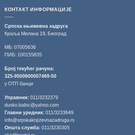
КОНТАКТ ИНФОРМАЦИЈЕ
Српска књижевна задруга
Краља Милана 19, Београд
МБ: 07005636
ПИБ: 100155835
Број текућег рачуна:
325-9500600007469-50
у ОТП банци
Управник:
011/3232379
dusko.babic@yahoo.com
Главни уредник:
011/3233649
info@srpskaknjizevnazadruga.rs
Општа служба:
011/3230305