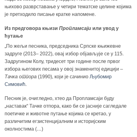
њихово разврставање у четири тематске целине којима
је претходило писање кратке напомене.
Из предговора књизи
Пропламсаји
или увод у
ћутање
„По жељи песника, председника Српске књижевне
задруге (2013– 2022), овај избор објављује се у 115.
Задругином Колу, тридесет три године после првог
избора његових песама у овој знаменитој едицији –
Тачка отпора
(1990), који је сачинио
Љубомир
Симовић
.
Песник је, очигледно, хтео да Пропламсаји буду
„наставак“ Тачке отпора, како би се јасније сагледале
поетичке и животне путање којима се кретао, у
различитим егзистенцијалним и историјским
околностима (…)