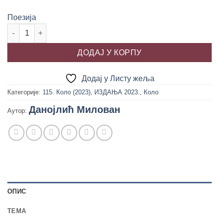
Поезија
ПРОПЛАМСАЈИ ИЛИ УВОД У ЋУТЊЕ, Милован Данојлић кол
ДОДАЈ У КОРПУ
Додај у Листу жеља
Категорије:
115. Коло (2023)
,
ИЗДАЊА 2023.
,
Коло
Данојлић Милован
Аутор:
ОПИС
TEМА