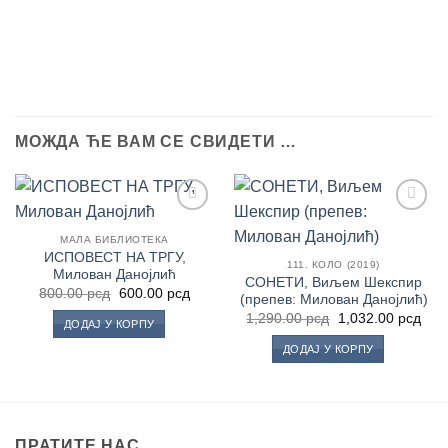
МОЖДА ЋЕ ВАМ СЕ СВИДЕТИ …
Додај
Додај
у
у
МАЛА БИБЛИОТЕКА
Листу
Листу
ИСПОВЕСТ НА ТРГУ,
111. КОЛО (2019)
жеља
жеља
Милован Данојлић
СОНЕТИ, Виљем Шекспир
Оригинална
Тренутна
800.00
рсд
600.00
рсд
(препев: Милован Данојлић)
цена
цена
Оригинална
Тре
је
је:
1,290.00
рсд
1,032.00
рсд
ДОДАЈ У КОРПУ
цена
цен
била:
600.00 рсд.
је
је:
800.00 рсд.
ДОДАЈ У КОРПУ
била:
1,03
1,290.00 рсд.
ПРАТИТЕ НАС