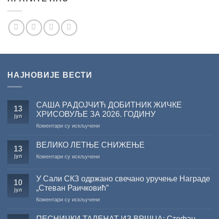
НАЈНОВИЈЕ ВЕСТИ
САША РАДОЈЧИЋ ДОБИТНИК ЖИЧКЕ
13
ХРИСОВУЉЕ ЗА 2026. ГОДИНУ
јул
на
Коментари су искључени
САША
РАДОЈЧИЋ
ВЕЛИКО ЛЕТЊЕ СНИЖЕЊЕ
13
ДОБИТНИК
јул
на
Коментари су искључени
ЖИЧКЕ
ВЕЛИКО
ХРИСОВУЉЕ
ЛЕТЊЕ
ЗА
У Сали СКЗ одржано свечано уручење Награде
СНИЖЕЊЕ
10
2026.
„Стеван Раичковић”
јул
ГОДИНУ
на
Коментари су искључени
У
Сали
ПЕСНИЧКИ ТАЛЕНАТ ИЗ ВРШЦА: Стефан