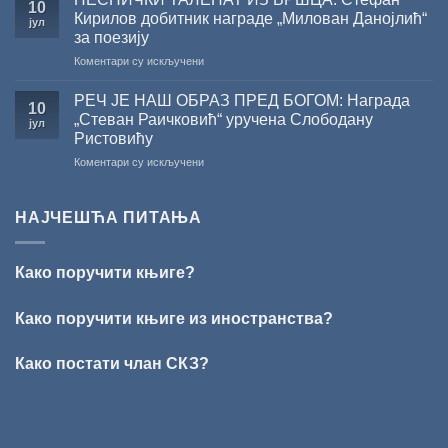
10
СКЗ
Кирилов добитник награде „Милован Данојлић“
јул
одржано
за поезију
свечано
на
Коментари су искључени
уручење
ПЕСНИЧКИ
Награде
ТАЛЕНАТ
„Стеван
РЕЧ ЈЕ НАШ ОБРАЗ ПРЕД БОГОМ: Награда
10
ИЗ
Раичковић”
„Стеван Раичковић“ уручена Слободану
јул
ВРШЦА:
Ристовићу
Стефан
на
Коментари су искључени
Кирилов
РЕЧ
добитник
ЈЕ
награде
НАШ
„Милован
НАЈЧЕШЋА ПИТАЊА
ОБРАЗ
Данојлић“
ПРЕД
за
БОГОМ:
поезију
Како поручити књиге?
Награда
„Стеван
Раичковић“
Како поручити књиге из иностранства?
уручена
Слободану
Како постати члан СКЗ?
Ристовићу