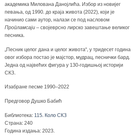
1,490.00 рсд.
академика Милована Данојлића. Избор из новијег
певања, од 1990. до краја живота (2022), који је
начинио сами аутор, налази се под насловом
Пропламсаји
– својеврсно лирско завештање великог
песника.
„Песник целог дана и целог живота“, у тридесет година
овог избора постао је мајстор, мудрац, песнички бард.
Једна од највећих фигура у 130-годишњој историји
СКЗ.
Изабране песме 1990–2022
Предговор Душко Бабић
Библиотека:
115. Коло СКЗ
Страна: 240
Година издања: 2023.