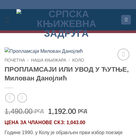
Прескочи
на
садржај
ПОЧЕТНА
/
НАША КЊИЖАРА
/
КОЛО
Додај
ПРОПЛАМСАЈИ ИЛИ УВОД У ЋУТЊЕ,
у
Милован Данојлић
Листу
жеља
Оригинална
Тренутна
1,490.00
1,192.00
рсд
рсд
цена
цена
ЦЕНА ЗА
ЧЛАНОВЕ СКЗ
: 1,043.00
је
је:
била:
1,192.00 рсд.
Године 1990. у Колу је објављен први избор поезије