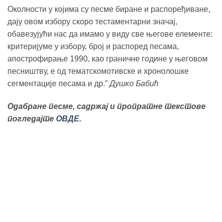
Околности у којима су песме биране и распоређиване,
дају овом избору скоро тестаментарни значај,
обавезујући нас да имамо у виду све његове елементе:
критеријуме у избору, број и распоред песама,
апострофирање 1990, као граничне године у његовом
песништву, е од тематско­мотивске и хронолошке
сегментације песама и др.”
Душко Бабић
Одабране песме, садржај и пропратне текстове
погледајте
ОВДЕ
.