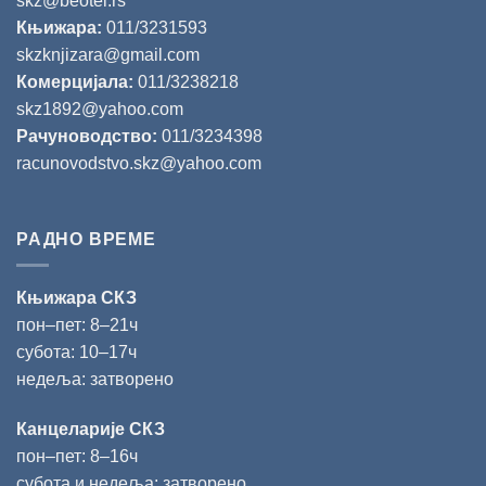
skz@beotel.rs
Књижара:
011/3231593
skzknjizara@gmail.com
Комерцијала:
011/3238218
skz1892@yahoo.com
Рачуноводство:
011/3234398
racunovodstvo.skz@yahoo.com
РАДНО ВРЕМЕ
Књижара СКЗ
пон‒пет: 8‒21ч
субота: 10‒17ч
недеља: затворено
Канцеларије СКЗ
пон‒пет: 8‒16ч
субота и недеља: затворено