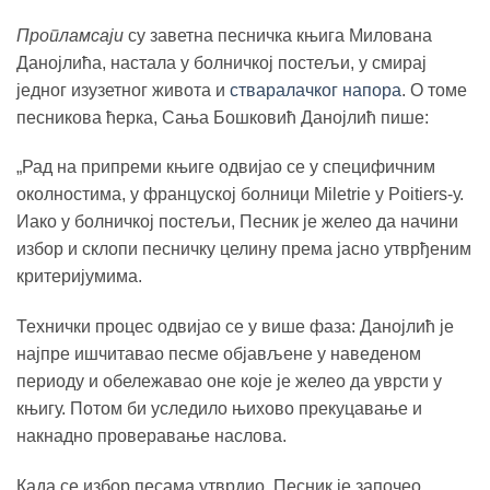
Пропламсаји
су заветна песничка књига Милована
Данојлића, настала у болничкој постељи, у смирај
једног изузетног живота и
стваралачког напора
. О томе
песникова ћерка, Сања Бошковић Данојлић пише:
„Рад на припреми књиге одвијао се у специфичним
околностима, у француској болници Мiletrie у Poitiers-у.
Иако у болничкој постељи, Песник је желео да начини
избор и склопи песничку целину према јасно утврђеним
критеријyмима.
Технички процес одвијао ce у више фаза: Данојлић је
најпре ишчитавао песме објављене у наведеном
периоду и обележавао оне које је желео да уврсти у
књигу. Потом би уследило њихово прекуцавање и
накнадно проверавање наслова.
Када се избор песама утврдио, Песник је започео