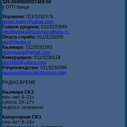
325-9500600007469-50
у ОТП банци
Управник:
011/3232379
dusko.babic@yahoo.com
Главни уредник:
011/3233649
info@srpskaknjizevnazadruga.rs
Општа служба:
011/3230305
skz@beotel.rs
Књижара:
011/3231593
skzknjizara@gmail.com
Комерцијала:
011/3238218
skz1892@yahoo.com
Рачуноводство:
011/3234398
racunovodstvo.skz@yahoo.com
РАДНО ВРЕМЕ
Књижара СКЗ
пон‒пет: 8‒21ч
субота: 10‒17ч
недеља: затворено
Канцеларије СКЗ
пон‒пет: 8‒16ч