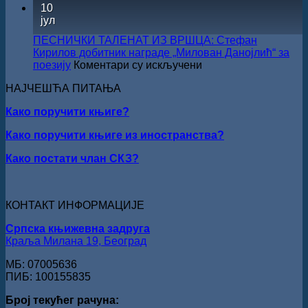
10
Сали
јул
СКЗ
одржан
ПЕСНИЧКИ ТАЛЕНАТ ИЗ ВРШЦА: Стефан
свечано
Кирилов добитник награде „Милован Данојлић“ за
уручењ
на
поезију
Коментари су искључени
Наград
ПЕСНИЧКИ
„Стеван
НАЈЧЕШЋА ПИТАЊА
ТАЛЕНАТ
Раичков
ИЗ
Како поручити књиге?
ВРШЦА:
Стефан
Како поручити књиге из иностранства?
Кирилов
добитник
Како постати члан СКЗ?
награде
„Милован
Данојлић“
за
КОНТАКТ ИНФОРМАЦИЈЕ
поезију
Српска књижевна задруга
Краља Милана 19, Београд
МБ: 07005636
ПИБ: 100155835
Број текућег рачуна: