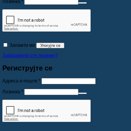
Обавезно
Лозинка
*
Запамти ме
Улогујте се
Заборавили сте лозинку?
Региструјте се
Обавезно
Адреса е-поште
*
Обавезно
Лозинка
*