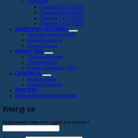
Гласници
Гласник СКЗ (2025)
Гласник СКЗ (2024)
Гласник СКЗ (2023)
Гласник СКЗ (2022)
ЗАДРУГИН ЛЕТОПИС
Читаоци препоручују
Занимљивости
Други о нама
ЧЛАНСТВО
Постаните члан
Приступница
Наши чланови о СКЗ
ГАЛЕРИЈА
Фотографије
Видео прилози
КОНТАКТ
Улогуј се / Региструјте се
Улогуј се
Обавезно
Корисничко име или адреса е-поште
*