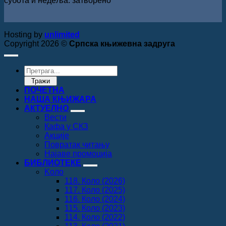
субота и недеља: затворено
Hosting by
unlimited
Copyright 2026 ©
Српска књижевна задруга
Products
search
Тражи
ПОЧЕТНА
НАША КЊИЖАРА
АКТУЕЛНО
Вести
Кафа у СКЗ
Акције
Повратак читању
Најаве промоција
БИБЛИОТЕКЕ
Koло
118. Коло (2026)
117. Коло (2025)
116. Коло (2024)
115. Коло (2023)
114. Коло (2022)