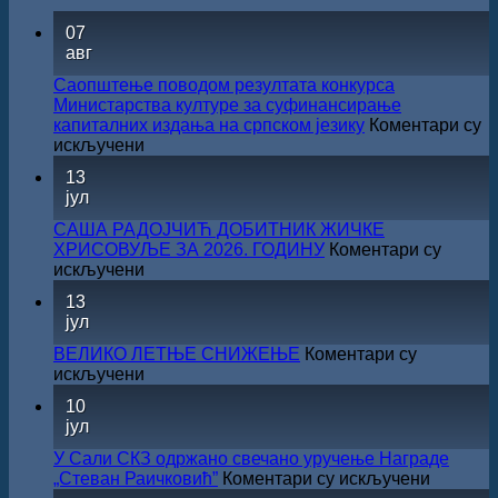
07
авг
Саопштење поводом резултата конкурса
Министарства културе за суфинансирање
капиталних издања на српском језику
Коментари су
на
искључени
Саопштење
13
поводом
јул
резултата
конкурса
САША РАДОЈЧИЋ ДОБИТНИК ЖИЧКЕ
Министарства
ХРИСОВУЉЕ ЗА 2026. ГОДИНУ
Коментари су
културе
на
искључени
за
САША
13
суфинансирање
РАДОЈЧИЋ
јул
капиталних
ДОБИТНИК
издања
ЖИЧКЕ
ВЕЛИКО ЛЕТЊЕ СНИЖЕЊЕ
Коментари су
на
ХРИСОВУЉЕ
на
искључени
српском
ЗА
ВЕЛИКО
језику
10
2026.
ЛЕТЊЕ
јул
ГОДИНУ
СНИЖЕЊЕ
У Сали СКЗ одржано свечано уручење Награде
на
„Стеван Раичковић”
Коментари су искључени
У