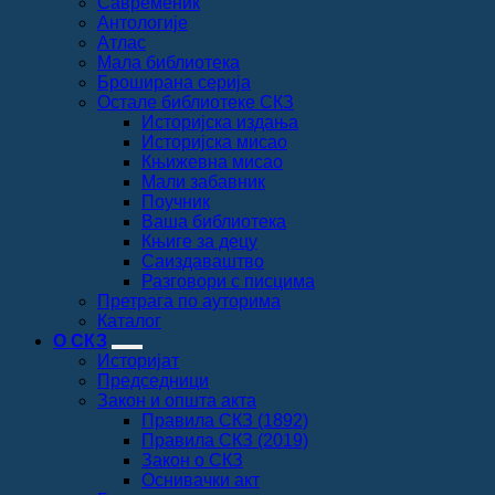
Савременик
Антологије
Атлас
Мала библиотека
Броширана серија
Остале библиотеке СКЗ
Историјска издања
Историјска мисао
Књижевна мисао
Мали забавник
Поучник
Ваша библиотека
Књиге за децу
Саиздаваштво
Разговори с писцима
Претрага по ауторима
Каталог
О СКЗ
Историјат
Председници
Закон и општа акта
Правила СКЗ (1892)
Правила СКЗ (2019)
Закон о СКЗ
Оснивачки акт