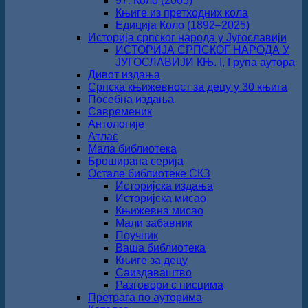
97. Коло (2005)
Књиге из претходних кола
Едиција Коло (1892‒2025)
Историја српског народа у Југославији
ИСТОРИЈА СРПСКОГ НАРОДА У
ЈУГОСЛАВИЈИ КЊ. I, Група аутора
Дивот издања
Српска књижевност за децу у 30 књига
Посебна издања
Савременик
Антологије
Атлас
Мала библиотека
Броширана серија
Остале библиотеке СКЗ
Историјска издања
Историјска мисао
Књижевна мисао
Мали забавник
Поучник
Ваша библиотека
Књиге за децу
Саиздаваштво
Разговори с писцима
Претрага по ауторима