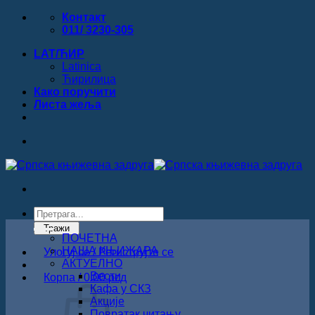
Прескочи
Контакт
на
011/ 3230-305
садржај
LAT/ЋИР
Latinica
Ћирилица
Како поручити
Листa жеља
Products
search
Тражи
ПОЧЕТНА
НАША КЊИЖАРА
Улогуј се / Региструјте се
АКТУЕЛНО
Вести
Корпа /
0.00
рсд
Кафа у СКЗ
Акције
Повратак читању