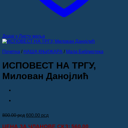
Додај у Листу жеља
Почетна
/
НАША КЊИЖАРА
/
Мала Библиотека
ИСПОВЕСТ НА ТРГУ,
Милован Данојлић
Оригинална
Тренутна
800.00
рсд
600.00
рсд
цена
цена
је
је:
ЦЕНА ЗА
ЧЛАНОВЕ СКЗ
: 560.00