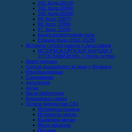
102. Коло (2010)
101. Коло (2009)
100. Коло (2008)
99. Коло (2007)
98. Коло (2006)
97. Коло (2005)
Књиге из претходних кола
Едиција Коло (1892‒2025)
Историја српског народа у Југославији
ИСТОРИЈА СРПСКОГ НАРОДА У
ЈУГОСЛАВИЈИ КЊ. I, Група аутора
Дивот издања
Српска књижевност за децу у 30 књига
Посебна издања
Савременик
Антологије
Атлас
Мала библиотека
Броширана серија
Остале библиотеке СКЗ
Историјска издања
Историјска мисао
Књижевна мисао
Мали забавник
Поучник