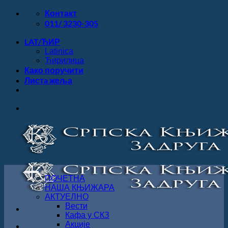
Прескочи
Контакт
на
011/ 3230-305
садржај
LAT/ЋИР
Latinica
Ћирилица
Како поручити
Листa жеља
ПОЧЕТНА
НАША КЊИЖАРА
АКТУЕЛНО
Вести
Кафа у СКЗ
Акције