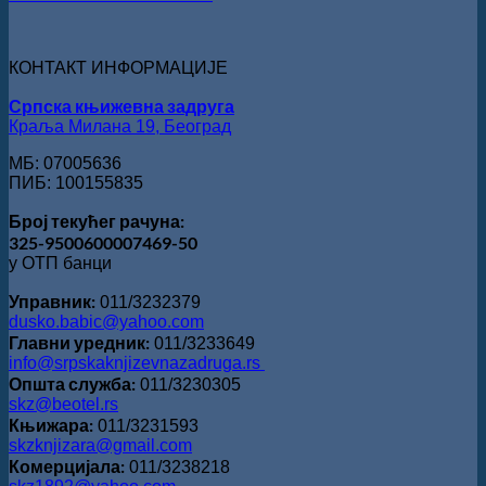
„Милован
Данојлић“
за
КОНТАКТ ИНФОРМАЦИЈЕ
поезију
Српска књижевна задруга
Краља Милана 19, Београд
МБ: 07005636
ПИБ: 100155835
Број текућег рачуна:
325-9500600007469-50
у ОТП банци
Управник:
011/3232379
dusko.babic@yahoo.com
Главни уредник:
011/3233649
info@srpskaknjizevnazadruga.rs
Општа служба:
011/3230305
skz@beotel.rs
Књижара:
011/3231593
skzknjizara@gmail.com
Комерцијала:
011/3238218