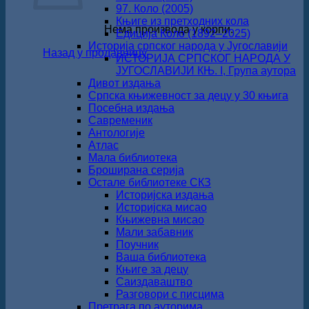
97. Коло (2005)
Књиге из претходних кола
Нема производа у корпи.
Едиција Коло (1892‒2025)
Историја српског народа у Југославији
Назад у продавницу
ИСТОРИЈА СРПСКОГ НАРОДА У
ЈУГОСЛАВИЈИ КЊ. I, Група аутора
Дивот издања
Српска књижевност за децу у 30 књига
Посебна издања
Савременик
Антологије
Атлас
Мала библиотека
Броширана серија
Остале библиотеке СКЗ
Историјска издања
Историјска мисао
Књижевна мисао
Мали забавник
Поучник
Ваша библиотека
Књиге за децу
Саиздаваштво
Разговори с писцима
Претрага по ауторима