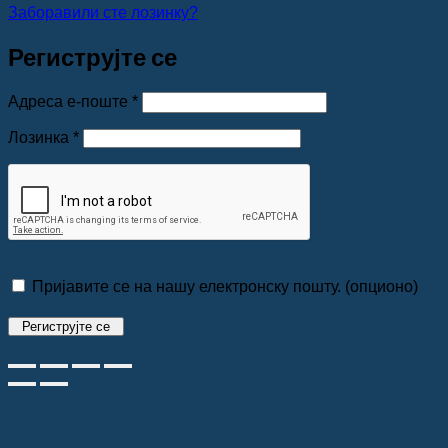
Заборавили сте лозинку?
Региструјте се
Обавезно
Адреса е-поште
*
Обавезно
Лозинка
*
Пријавите се на нашу електронску пошту.
(опционо)
Региструјте се