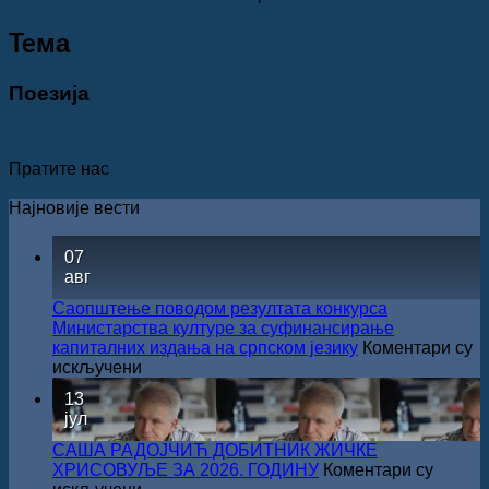
Teма
Поезија
Пратите нас
Најновије вести
07
авг
Саопштење поводом резултата конкурса
Министарства културе за суфинансирање
капиталних издања на српском језику
Коментари су
на
искључени
Саопштење
13
поводом
јул
резултата
конкурса
САША РАДОЈЧИЋ ДОБИТНИК ЖИЧКЕ
Министарства
ХРИСОВУЉЕ ЗА 2026. ГОДИНУ
Коментари су
културе
на