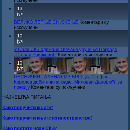
искључени
за
САША
13
суфинансирање
РАДОЈЧИЋ
јул
капиталних
ДОБИТНИК
издања
ЖИЧКЕ
ВЕЛИКО ЛЕТЊЕ СНИЖЕЊЕ
Коментари су
на
ХРИСОВУЉЕ
на
искључени
српском
ЗА
ВЕЛИКО
језику
10
2026.
ЛЕТЊЕ
јул
ГОДИНУ
СНИЖЕЊЕ
У Сали СКЗ одржано свечано уручење Награде
на
„Стеван Раичковић”
Коментари су искључени
У
10
Сали
јул
СКЗ
одржан
ПЕСНИЧКИ ТАЛЕНАТ ИЗ ВРШЦА: Стефан
свечано
Кирилов добитник награде „Милован Данојлић“ за
уручењ
на
поезију
Коментари су искључени
Наград
ПЕСНИЧКИ
„Стеван
НАЈЧЕШЋА ПИТАЊА
ТАЛЕНАТ
Раичков
ИЗ
Како поручити књиге?
ВРШЦА:
Стефан
Како поручити књиге из иностранства?
Кирилов
добитник
Како постати члан СКЗ?
награде