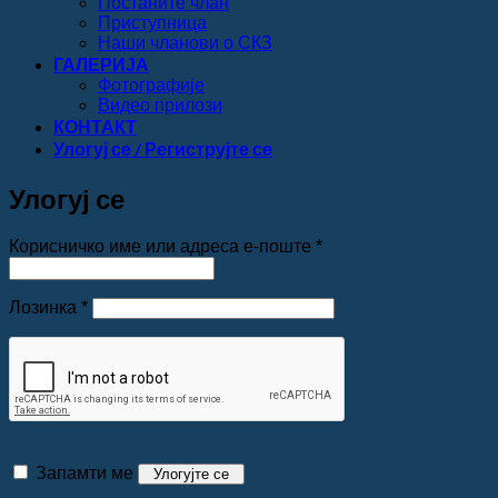
Постаните члан
Приступница
Наши чланови о СКЗ
ГАЛЕРИЈА
Фотографије
Видео прилози
КОНТАКТ
Улогуј се / Региструјте се
Улогуј се
Обавезно
Корисничко име или адреса е-поште
*
Обавезно
Лозинка
*
Запамти ме
Улогујте се