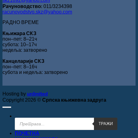
skz1892@yahoo.com
Рачуноводство:
011/3234398
racunovodstvo.skz@yahoo.com
РАДНО ВРЕМЕ
Књижара СКЗ
пон‒пет: 8‒21ч
субота: 10‒17ч
недеља: затворено
Канцеларије СКЗ
пон‒пет: 8‒16ч
субота и недеља: затворено
unlimited
Hosting by
Српска књижевна задруга
Copyright 2026 ©
Products
ТРАЖИ
search
ПОЧЕТНА