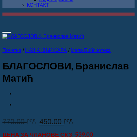
КОНТАКТ
Додај у Листу жеља
Почетна
/
НАША КЊИЖАРА
/
Мала Библиотека
БЛАГОСЛОВИ, Бранислав
Матић
Оригинална
Тренутна
770.00
рсд
450.00
рсд
цена
цена
ЦЕНА ЗА
ЧЛАНОВЕ СКЗ
: 539.00
је
је: