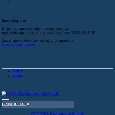
Како поручити
Kњиге се могу поручити на два начина:
путем онлајн-продавнице и телефоном (011/3238-218).
За детаљно упутство погледајте страницу
како поручити књигу
Опис
Teма
Додај у Листу жеља
БРЗИ ПРЕГЛЕД
ОСТРВО, Бранислав Матић