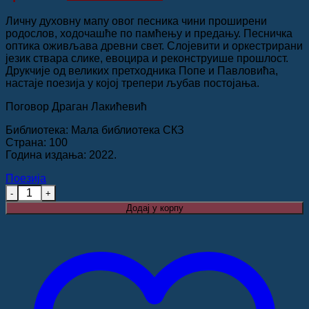
била:
450.00 рсд.
Личну духовну мапу овог песника чини проширени
770.00 рсд.
родослов, ходочашће по памћењу и предању. Песничка
оптика оживљава древни свет. Слојевити и оркестрирани
језик ствара слике, евоцира и реконструише прошлост.
Друкчије од великих претходника Попе и Павловића,
настаје поезија у којој трепери љубав постојања.
Поговор Драган Лакићевић
Библиотека: Мала библиотека СКЗ
Страна: 100
Година издања: 2022.
Поезија
БЛАГОСЛОВИ, Бранислав Матић количина
Додај у корпу