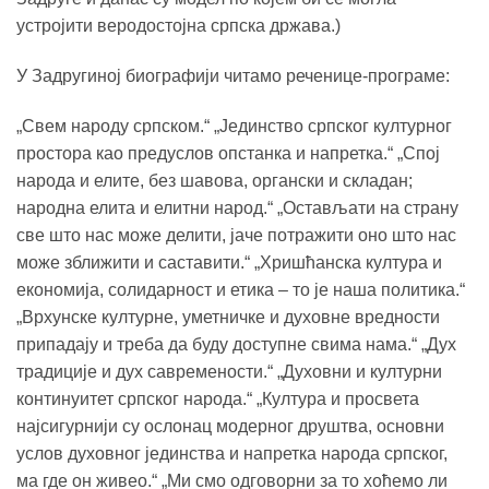
устројити веродостојна српска држава.)
У Задругиној биографији читамо реченице-програме:
„Свем народу српском.“ „Јединство српског културног
простора као предуслов опстанка и напретка.“ „Спој
народа и елите, без шавова, органски и складан;
народна елита и елитни народ.“ „Остављати на страну
све што нас може делити, јаче потражити оно што нас
може зближити и саставити.“ „Хришћанска култура и
економија, солидарност и етика – то је наша политика.“
„Врхунске културне, уметничке и духовне вредности
припадају и треба да буду доступне свима нама.“ „Дух
традиције и дух савремености.“ „Духовни и културни
континуитет српског народа.“ „Култура и просвета
најсигурнији су ослонац модерног друштва, основни
услов духовног јединства и напретка народа српског,
ма где он живео.“ „Ми смо одговорни за то хоћемо ли