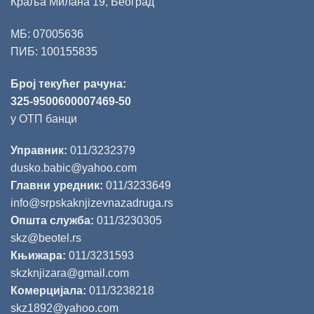
Краља Милана 19, Београд
МБ: 07005636
ПИБ: 100155835
Број текућег рачуна:
325-9500600007469-50
у ОТП банци
Управник:
011/3232379
dusko.babic@yahoo.com
Главни уредник:
011/3233649
info@srpskaknjizevnazadruga.rs
Општа служба:
011/3230305
skz@beotel.rs
Књижара:
011/3231593
skzknjizara@gmail.com
Комерцијала:
011/3238218
skz1892@yahoo.com