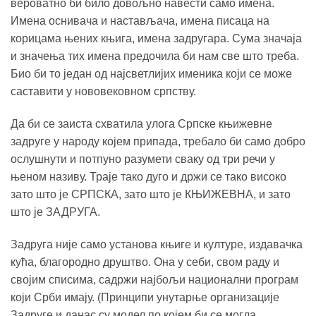
вероватно би било довољно навести само имена.
Имена оснивача и настављача, имена писаца на
корицама њених књига, имена задругара. Сума значаја
и значења тих имена предочила би нам све што треба.
Био би то један од најсветлијих именика који се може
саставити у нововековном српству.
Да би се заиста схватила улога Српске књижевне
задруге у народу којем припада, требало би само добро
ослушнути и потпуно разумети сваку од три речи у
њеном називу. Траје тако дуго и држи се тако високо
зато што је СРПСКА, зато што је КЊИЖЕВНА, и зато
што је ЗАДРУГА.
Задруга није само установа књиге и културе, издавачка
кућа, благородно друштво. Она у себи, свом раду и
својим списима, садржи најбољи национални програм
који Срби имају. (Принципи унутарње организације
Задруге и данас су модел по којем би се могла