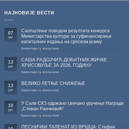
НАЈНОВИЈЕ ВЕСТИ
Саопштење поводом резултата конкурса
07
Министарства културе за суфинансирање
авг
капиталних издања на српском језику
на
Коментари су искључени
Саопштење
поводом
САША РАДОЈЧИЋ ДОБИТНИК ЖИЧКЕ
13
резултата
ХРИСОВУЉЕ ЗА 2026. ГОДИНУ
јул
конкурса
на
Коментари су искључени
Министарства
САША
културе
РАДОЈЧИЋ
за
ВЕЛИКО ЛЕТЊЕ СНИЖЕЊЕ
13
ДОБИТНИК
суфинансирање
јул
на
Коментари су искључени
ЖИЧКЕ
капиталних
ВЕЛИКО
ХРИСОВУЉЕ
издања
ЛЕТЊЕ
ЗА
на
У Сали СКЗ одржано свечано уручење Награде
СНИЖЕЊЕ
10
2026.
српском
„Стеван Раичковић”
јул
ГОДИНУ
језику
на
Коментари су искључени
У
Сали
ПЕСНИЧКИ ТАЛЕНАТ ИЗ ВРШЦА: Стефан