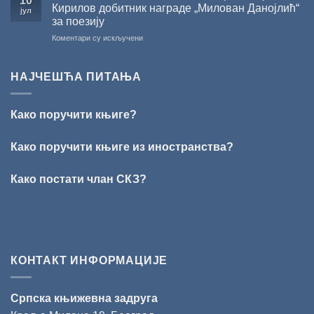
10
СКЗ
Кирилов добитник награде „Милован Данојлић“
јул
одржано
за поезију
свечано
на
Коментари су искључени
уручење
ПЕСНИЧКИ
Награде
ТАЛЕНАТ
„Стеван
ИЗ
Раичковић”
НАЈЧЕШЋА ПИТАЊА
ВРШЦА:
Стефан
Кирилов
Како поручити књиге?
добитник
награде
„Милован
Како поручити књиге из иностранства?
Данојлић“
за
Како постати члан СКЗ?
поезију
КОНТАКТ ИНФОРМАЦИЈЕ
Српска књижевна задруга