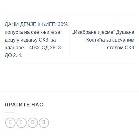
ДАНИ ДЕЧЈЕ КЊИГЕ: 30%
попуста на све књиге за
„Изабране пјесме“ Душана
децу у издању СКЗ, за
Костића за свечаним
чланове ‒ 40%; ОД 28. 3.
столом СКЗ
ДО 2. 4.
ПРАТИТЕ НАС