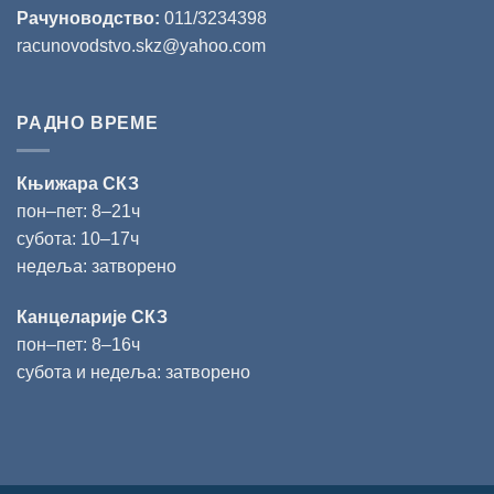
Рачуноводство:
011/3234398
racunovodstvo.skz@yahoo.com
РАДНО ВРЕМЕ
Књижара СКЗ
пон‒пет: 8‒21ч
субота: 10‒17ч
недеља: затворено
Канцеларије СКЗ
пон‒пет: 8‒16ч
субота и недеља: затворено