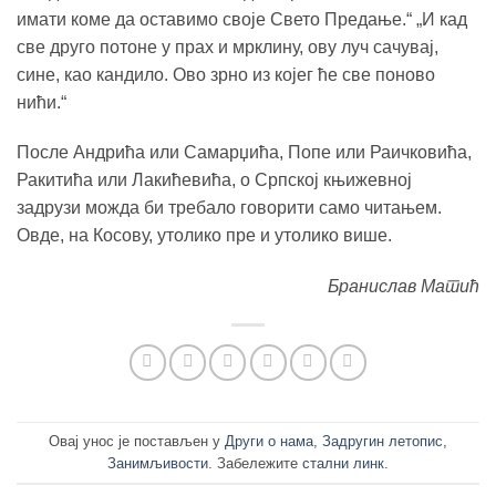
имати коме да оставимо своје Свето Предање.“ „И кад
све друго потоне у прах и мрклину, ову луч сачувај,
сине, као кандило. Ово зрно из којег ће све поново
нићи.“
После Андрића или Самарџића, Попе или Раичковића,
Ракитића или Лакићевића, о Српској књижевној
задрузи можда би требало говорити само читањем.
Овде, на Косову, утолико пре и утолико више.
Бранислав Матић
Овај унос је постављен у
Други о нама
,
Задругин летопис
,
Занимљивости
. Забележите
стални линк
.