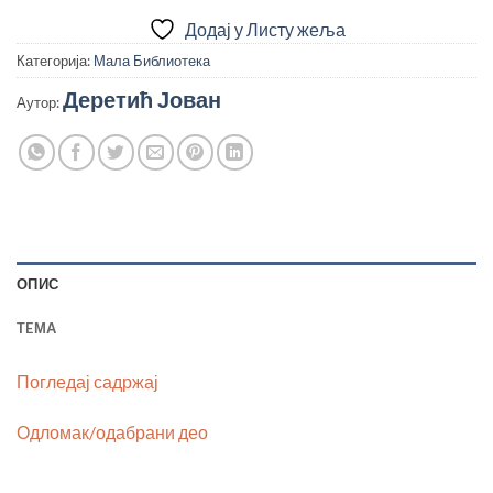
Додај у Листу жеља
Категорија:
Мала Библиотека
Деретић Јован
Аутор:
ОПИС
TEМА
Погледај садржај
Одломак/одабрани део