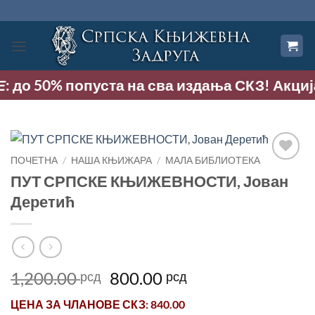
Прескочи
на
садржај
до 50% попуста на сва издања СКЗ! Акција тр
ПОЧЕТНА
/
НАША КЊИЖАРА
/
МАЛА БИБЛИОТЕКА
Додај
ПУТ СРПСКЕ КЊИЖЕВНОСТИ, Јован
у
Деретић
Листу
жеља
Оригинална
Тренутна
1,200.00
800.00
рсд
рсд
цена
цена
ЦЕНА ЗА
ЧЛАНОВЕ СКЗ
: 840.00
је
је: