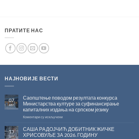
ПРАТИТЕ НАС
НАЈНОВИЈЕ ВЕСТИ
Саопштење поводом резултата конкурса
07
Министарства културе за суфинансирање
авг
капиталних издања на српском језику
на
Коментари су искључени
Саопштење
поводом
САША РАДОЈЧИЋ ДОБИТНИК ЖИЧКЕ
13
резултата
ХРИСОВУЉЕ ЗА 2026. ГОДИНУ
јул
конкурса