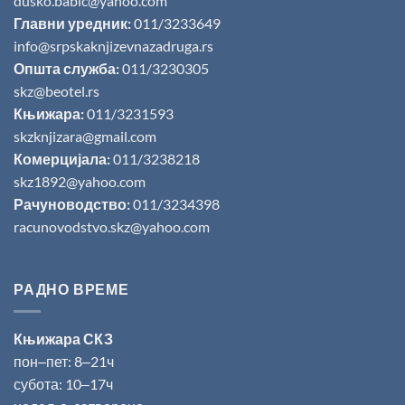
dusko.babic@yahoo.com
Главни уредник:
011/3233649
info@srpskaknjizevnazadruga.rs
Општа служба:
011/3230305
skz@beotel.rs
Књижара:
011/3231593
skzknjizara@gmail.com
Комерцијала:
011/3238218
skz1892@yahoo.com
Рачуноводство:
011/3234398
racunovodstvo.skz@yahoo.com
РАДНО ВРЕМЕ
Књижара СКЗ
пон‒пет: 8‒21ч
субота: 10‒17ч