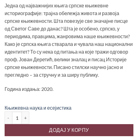
била:
800.00 рсд.
Једна од најважнијих књига српске књижевне
1,200.00 рсд.
историографије: трајна обележја живота и развоја
српске књижевности. Шта повезује све значајне писце
од Светог Саве до данас? Шта је особено, српско, у
периодима, правцима, жанровима наше књижевности?
Како је српска књига стварала и чувала наш национални
идентитет? То су нека од питања на које тражи одговор
проф. Јован Деретић, велики зналац и писац Историје
српске књижевности. Писано стилски научно јасно и
прегледно – за стручну и за ширу публику.
Година издања: 2020.
Књижевна наука и есејистика
ПУТ СРПСКЕ КЊИЖЕВНОСТИ, Јован Деретић количина
ДОДАЈ У КОРПУ