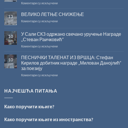
на
Коментари су искључени
Министарства
САША
културе
РАДОЈЧИЋ
ВЕЛИКО ЛЕТЊЕ СНИЖЕЊЕ
за
13
ДОБИТНИК
суфинансирање
јул
на
Коментари су искључени
ЖИЧКЕ
капиталних
ВЕЛИКО
ХРИСОВУЉЕ
издања
ЛЕТЊЕ
ЗА
на
У Сали СКЗ одржано свечано уручење Награде
10
СНИЖЕЊЕ
2026.
српском
„Стеван Раичковић”
јул
ГОДИНУ
језику
на
Коментари су искључени
У
Сали
ПЕСНИЧКИ ТАЛЕНАТ ИЗ ВРШЦА: Стефан
10
СКЗ
Кирилов добитник награде „Милован Данојлић“
јул
одржано
за поезију
свечано
на
Коментари су искључени
уручење
ПЕСНИЧКИ
Награде
ТАЛЕНАТ
„Стеван
ИЗ
Раичковић”
НАЈЧЕШЋА ПИТАЊА
ВРШЦА:
Стефан
Кирилов
Како поручити књиге?
добитник
награде
„Милован
Како поручити књиге из иностранства?
Данојлић“