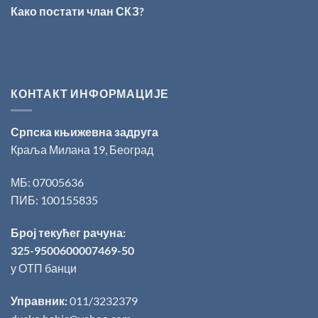
за
Како постати члан СКЗ?
поезију
КОНТАКТ ИНФОРМАЦИЈЕ
Српска књижевна задруга
Краља Милана 19, Београд
МБ: 07005636
ПИБ: 100155835
Број текућег рачуна:
325-9500600007469-50
у ОТП банци
Управник:
011/3232379