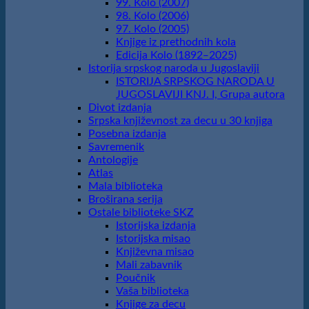
99. Kolo (2007)
98. Kolo (2006)
97. Kolo (2005)
Knjige iz prethodnih kola
Edicija Kolo (1892‒2025)
Istorija srpskog naroda u Jugoslaviji
ISTORIJA SRPSKOG NARODA U
JUGOSLAVIJI KNJ. I, Grupa autora
Divot izdanja
Srpska književnost za decu u 30 knjiga
Posebna izdanja
Savremenik
Antologije
Atlas
Mala biblioteka
Broširana serija
Ostale biblioteke SKZ
Istorijska izdanja
Istorijska misao
Književna misao
Mali zabavnik
Poučnik
Vaša biblioteka
Knjige za decu