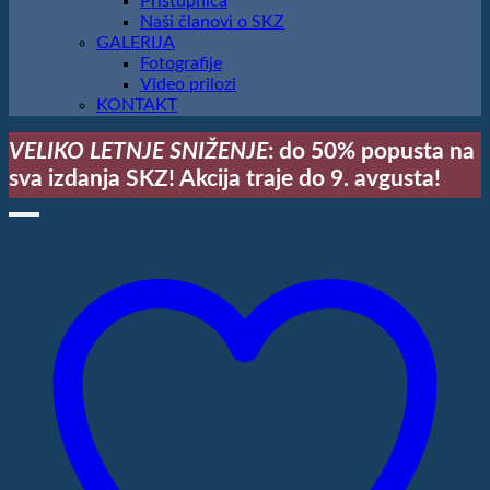
Pristupnica
Naši članovi o SKZ
GALERIJA
Fotografije
Video prilozi
KONTAKT
VELIKO LETNJE SNIŽENJE
: do 50% popusta na
sva izdanja SKZ! Akcija traje do 9. avgusta!