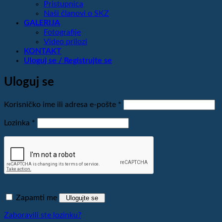
Pristupnica
Naši članovi o SKZ
GALERIJA
Fotografije
Video prilozi
KONTAKT
Uloguj se / Registrujte se
Uloguj se
Obavezno
Korisničko ime ili adresa e-pošte
*
Obavezno
Lozinka
*
Zapamti me
Ulogujte se
Zaboravili ste lozinku?