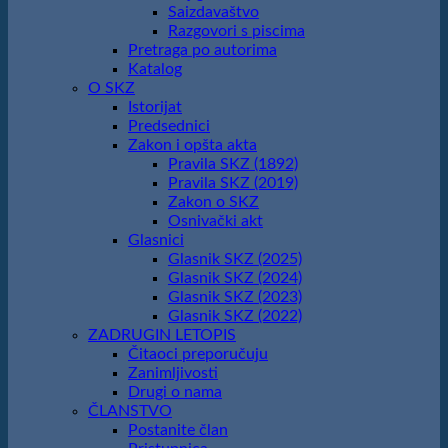
Saizdavaštvo
Razgovori s piscima
Pretraga po autorima
Katalog
O SKZ
Istorijat
Predsednici
Zakon i opšta akta
Pravila SKZ (1892)
Pravila SKZ (2019)
Zakon o SKZ
Osnivački akt
Glasnici
Glasnik SKZ (2025)
Glasnik SKZ (2024)
Glasnik SKZ (2023)
Glasnik SKZ (2022)
ZADRUGIN LETOPIS
Čitaoci preporučuju
Zanimljivosti
Drugi o nama
ČLANSTVO
Postanite član