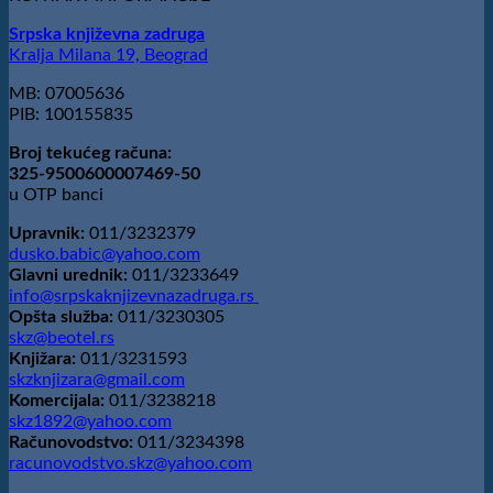
poeziju
Srpska književna zadruga
Kralja Milana 19, Beograd
MB: 07005636
PIB: 100155835
Broj tekućeg računa:
325-9500600007469-50
u OTP banci
Upravnik:
011/3232379
dusko.babic@yahoo.com
Glavni urednik:
011/3233649
info@srpskaknjizevnazadruga.rs
Opšta služba:
011/3230305
skz@beotel.rs
Knjižara:
011/3231593
skzknjizara@gmail.com
Komercijala:
011/3238218
skz1892@yahoo.com
Računovodstvo:
011/3234398
racunovodstvo.skz@yahoo.com