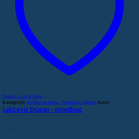
Dodaj u Listu želja
Kategorije:
Knjige za decu
,
Posebna izdanja
Autor:
Lakićević Dragan - priređivač