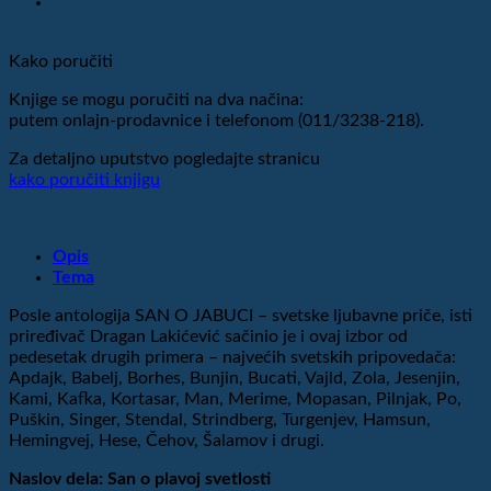
Kako poručiti
Knjige se mogu poručiti na dva načina:
putem onlajn-prodavnice i telefonom (011/3238-218).
Za detaljno uputstvo pogledajte stranicu
kako poručiti knjigu
Opis
Tema
Posle antologija SAN O JABUCI – svetske ljubavne priče, isti
priređivač Dragan Lakićević sačinio je i ovaj izbor od
pedesetak drugih primera – najvećih svetskih pripovedača:
Apdajk, Babelj, Borhes, Bunjin, Bucati, Vajld, Zola, Jesenjin,
Kami, Kafka, Kortasar, Man, Merime, Mopasan, Pilnjak, Po,
Puškin, Singer, Stendal, Strindberg, Turgenjev, Hamsun,
Hemingvej, Hese, Čehov, Šalamov i drugi.
Naslov dela: San o plavoj svetlosti