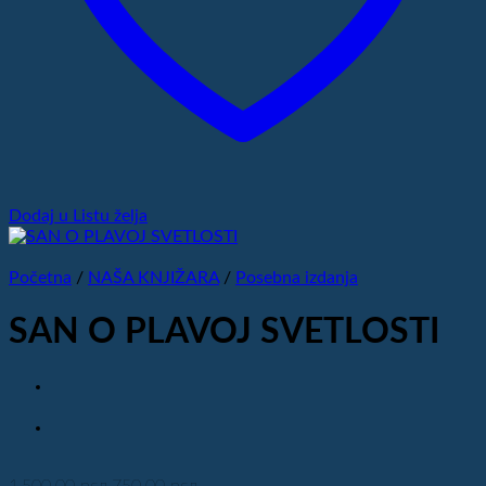
Dodaj u Listu želja
Početna
/
NAŠA KNJIŽARA
/
Posebna izdanja
SAN O PLAVOJ SVETLOSTI
Originalna
Trenutna
1,500.00
рсд
750.00
рсд