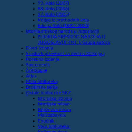
99. Kolo (2007)
98. Kolo (2006)
97. Kolo (2005)
Knjige iz prethodnih kola
Edicija Kolo (1892‒2025)
Istorija srpskog naroda u Jugoslaviji
ISTORIJA SRPSKOG NARODA U
JUGOSLAVIJI KNJ. I, Grupa autora
Divot izdanja
Srpska književnost za decu u 30 knjiga
Posebna izdanja
Savremenik
Antologije
Atlas
Mala biblioteka
Broširana serija
Ostale biblioteke SKZ
Istorijska izdanja
Istorijska misao
Književna misao
Mali zabavnik
Poučnik
Vaša biblioteka
Knjige za decu