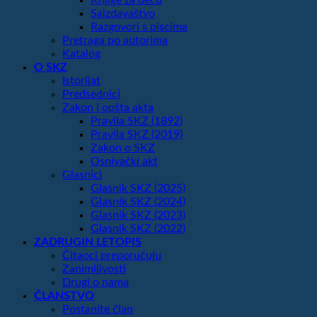
Saizdavaštvo
Razgovori s piscima
Pretraga po autorima
Katalog
O SKZ
Istorijat
Predsednici
Zakon i opšta akta
Pravila SKZ (1892)
Pravila SKZ (2019)
Zakon o SKZ
Osnivački akt
Glasnici
Glasnik SKZ (2025)
Glasnik SKZ (2024)
Glasnik SKZ (2023)
Glasnik SKZ (2022)
ZADRUGIN LETOPIS
Čitaoci preporučuju
Zanimljivosti
Drugi o nama
ČLANSTVO
Postanite član