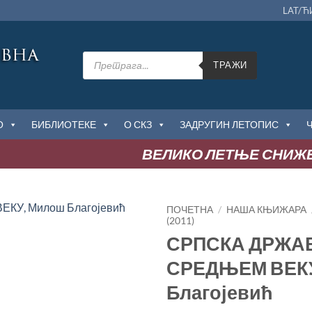
LAT/Ћ
Products
search
ТРАЖИ
О
БИБЛИОТЕКЕ
О СКЗ
ЗАДРУГИН ЛЕТОПИС
ВЕЛИКО ЛЕТЊЕ СНИЖЕЊЕ
ПОЧЕТНА
/
НАША КЊИЖАРА
(2011)
СРПСКА ДРЖА
Додај
у
СРЕДЊЕМ ВЕКУ
Листу
жеља
Благојевић