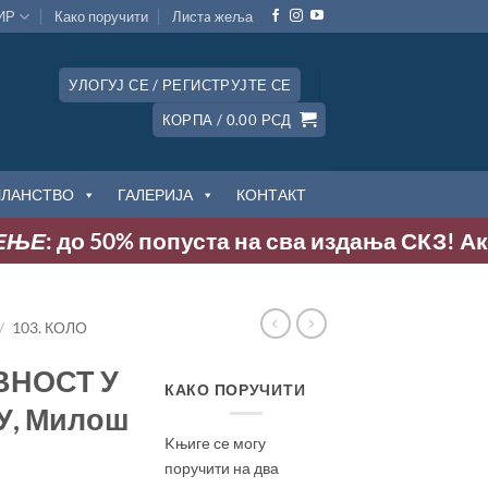
ИР
Како поручити
Листa жеља
УЛОГУЈ СЕ / РЕГИСТРУЈТЕ СЕ
КОРПА /
0.00
РСД
ЧЛАНСТВО
ГАЛЕРИЈА
КОНТАКТ
: до 50% попуста на сва издања СКЗ! Акција т
/
103. КОЛО
ВНОСТ У
КАКО ПОРУЧИТИ
, Милош
Kњиге се могу
поручити на два