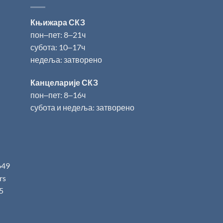
Књижара СКЗ
пон‒пет: 8‒21ч
субота: 10‒17ч
недеља: затворено
Канцеларије СКЗ
пон‒пет: 8‒16ч
субота и недеља: затворено
649
.rs
5