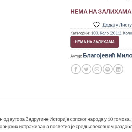
НЕМА НА ЗАЛИХАМА
Додај у Лист
Категорије:
103. Коло (2011)
,
Коло
НЕМА НА ЗАЛИХАМА
Благојевић Мил
Аутор:
 од аутора Задругине Историје српског народа у 10 томова, 
сторијских истраживања посветио је средњовековном раздоб