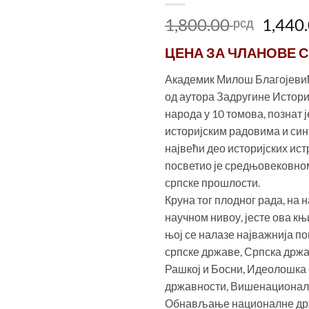
Ориг
1,800.00
1,440
рсд
цена
ЦЕНА ЗА
ЧЛАНОВЕ С
је
била:
Академик Милош Благојевић 
1,800.
од аутора Задругине Истори
народа у 10 томова, познат 
историјским радовима и син
највећи део историјских и
посветио је средњовековн
српске прошлости.
Круна тог плодног рада, на
научном нивоу, јесте ова књ
њој се налазе најважнија п
српске државе, Српска држа
Рашкој и Босни, Идеолошка
државности, Вишенационал
Обнављање националне д