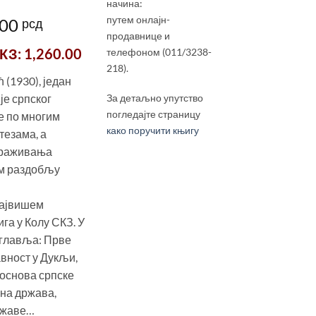
начина:
путем онлајн-
инална
Тренутна
.00
рсд
продавнице и
цена
КЗ
: 1,260.00
телефоном (011/3238-
је:
218).
1,440.00 рсд.
(1930), један
00 рсд.
је српског
За детаљно упутство
погледајте страницу
је по многим
како поручити књигу
тезама, а
страживања
ом раздобљу
 највишем
ига у Колу СКЗ. У
оглавља: Прве
вност у Дукљи,
 основа српске
на држава,
ржаве…