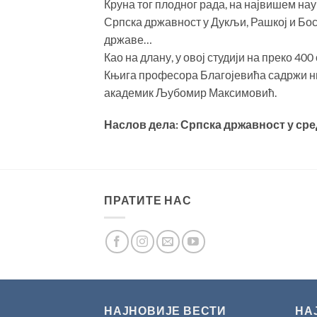
Круна тог плодног рада, на највишем нау
Српска државност у Дукљи, Рашкој и Б
државе…
Као на длану, у овој студији на преко 4
Књига професора Благојевића садржи низ
академик Љубомир Максимовић.
Наслов дела: Српска државност у ср
ПРАТИТЕ НАС
НАЈНОВИЈЕ ВЕСТИ
НА