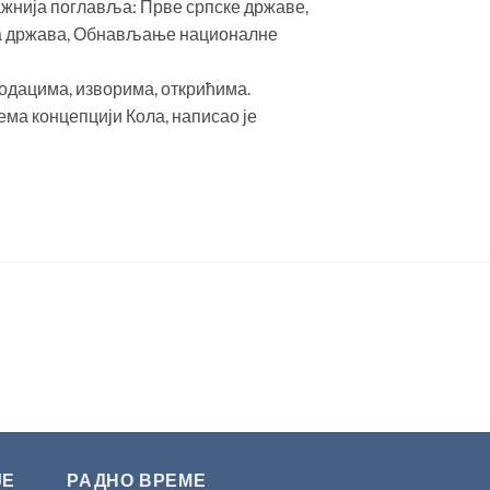
важнија поглавља: Прве српске државе,
на држава, Обнављање националне
подацима, изворима, открићима.
ема концепцији Кола, написао је
ЈЕ
РАДНО ВРЕМЕ