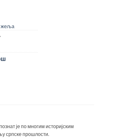
у жеља
,
ош
познат је по многим историјским
љу српске прошлости.