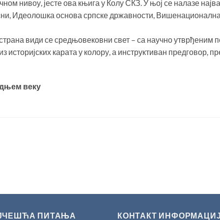
чном нивоу, јесте ова књига у Колу СКЗ. У њој се налазе нај
осни, Идеолошка основа српске државности, Вишенационал
00 страна види се средњовековни свет – са научно утврђеним 
 историјских карата у колору, а инструктиван предговор, пр
едњем веку
ЈЧЕШЋА ПИТАЊА
КОНТАКТ ИНФОРМАЦИ