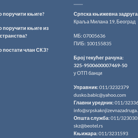
о поручити књиге?
Српска књижевна задруга
Краља Милана 19, Београд
о поручити књиге из
странства?
МБ: 07005636
ПИБ: 100155835
о постати члан СКЗ?
Број текућег рачуна:
325-9500600007469-50
у ОТП банци
Управник:
011/3232379
dusko.babic@yahoo.com
Главни уредник:
011/3233
info@srpskaknjizevnazadruga
Општа служба:
011/323030
skz@beotel.rs
Књижара:
011/3231593