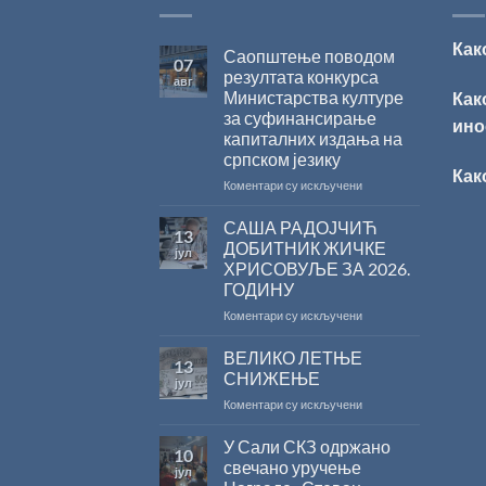
Как
Саопштење поводом
07
резултата конкурса
авг
Министарства културе
Как
за суфинансирање
ино
капиталних издања на
српском језику
Как
на
Коментари су искључени
Саопштење
поводом
САША РАДОЈЧИЋ
13
резултата
ДОБИТНИК ЖИЧКЕ
јул
конкурса
ХРИСОВУЉЕ ЗА 2026.
Министарства
ГОДИНУ
културе
за
на
Коментари су искључени
суфинансирање
САША
капиталних
РАДОЈЧИЋ
ВЕЛИКО ЛЕТЊЕ
13
издања
ДОБИТНИК
СНИЖЕЊЕ
јул
на
ЖИЧКЕ
на
Коментари су искључени
српском
ХРИСОВУЉЕ
ВЕЛИКО
језику
ЗА
ЛЕТЊЕ
У Сали СКЗ одржано
2026.
10
СНИЖЕЊЕ
ГОДИНУ
свечано уручење
јул