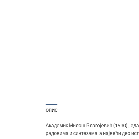
ОПИС
Академик Милош Благојевић (1930), један
радовима и синтезама, а највећи део и