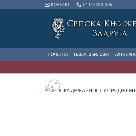
Прескочи
КОНТАКТ
011/ 3230-305
на
садржај
ПОЧЕТНА
НАША КЊИЖАРА
АКТУЕЛН