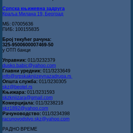
поезију
Српска књижевна задруга
Краља Милана 19, Београд
МБ: 07005636
ПИБ: 100155835
Број текућег рачуна:
325-9500600007469-50
у ОТП банци
Управник:
011/3232379
dusko.babic@yahoo.com
Главни уредник:
011/3233649
info@srpskaknjizevnazadruga.rs
Општа служба:
011/3230305
skz@beotel.rs
Књижара:
011/3231593
skzknjizara@gmail.com
Комерцијала:
011/3238218
skz1892@yahoo.com
Рачуноводство:
011/3234398
racunovodstvo.skz@yahoo.com
РАДНО ВРЕМЕ