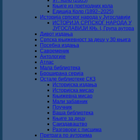
97. Коло (2005)
Књиге из претходних кола
Едиција Коло (1892‒2025)
Историја српског народа у Југославији
ИСТОРИЈА СРПСКОГ НАРОДА У
ЈУГОСЛАВИЈИ КЊ. I, Група аутора
Дивот издања
Српска књижевност за децу у 30 књига
Посебна издања
Савременик
Антологије
Атлас
Мала библиотека
Броширана серија
Остале библиотеке СКЗ
Историјска издања
Историјска мисао
Књижевна мисао
Мали забавник
Поучник
Ваша библиотека
Књиге за децу
Саиздаваштво
Разговори с писцима
Претрага по ауторима