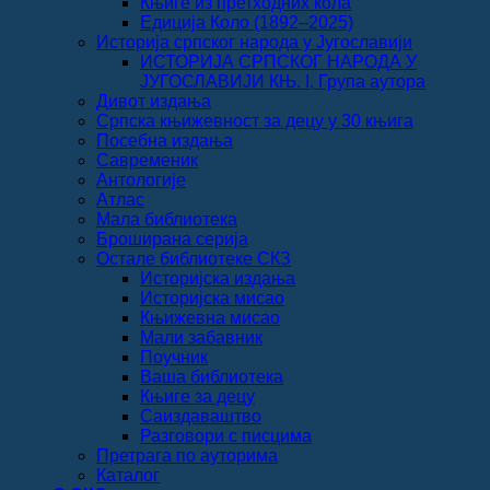
Књиге из претходних кола
Едиција Коло (1892‒2025)
Историја српског народа у Југославији
ИСТОРИЈА СРПСКОГ НАРОДА У
ЈУГОСЛАВИЈИ КЊ. I, Група аутора
Дивот издања
Српска књижевност за децу у 30 књига
Посебна издања
Савременик
Антологије
Атлас
Мала библиотека
Броширана серија
Остале библиотеке СКЗ
Историјска издања
Историјска мисао
Књижевна мисао
Мали забавник
Поучник
Ваша библиотека
Књиге за децу
Саиздаваштво
Разговори с писцима
Претрага по ауторима
Каталог