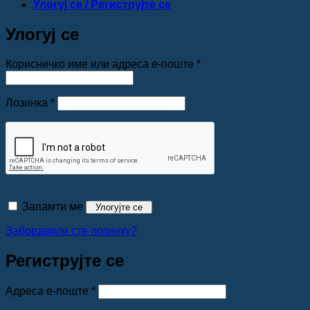
Улогуј се / Региструјте се
Улогуј се
Обавезно
Корисничко име или адреса е-поште
*
Обавезно
Лозинка
*
Запамти ме
Улогујте се
Заборавили сте лозинку?
Региструјте се
Обавезно
Адреса е-поште
*