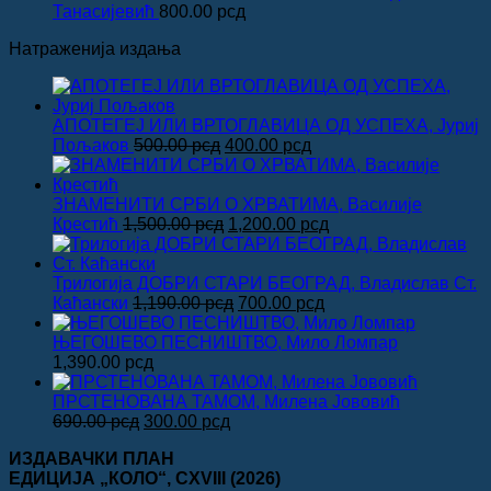
Танасијевић
800.00
рсд
Натраженија издања
АПОТЕГЕЈ ИЛИ ВРТОГЛАВИЦА ОД УСПЕХА, Јуриј
Оригинална
Тренутна
Пољаков
500.00
рсд
400.00
рсд
цена
цена
је
је:
била:
400.00 рсд.
ЗНАМЕНИТИ СРБИ О ХРВАТИМА, Василије
500.00 рсд.
Оригинална
Тренутна
Крестић
1,500.00
рсд
1,200.00
рсд
цена
цена
је
је:
била:
1,200.00 рсд.
Трилогија ДОБРИ СТАРИ БЕОГРАД, Владислав Ст.
1,500.00 рсд.
Оригинална
Тренутна
Каћански
1,190.00
рсд
700.00
рсд
цена
цена
је
је:
ЊЕГОШЕВО ПЕСНИШТВО, Мило Ломпар
била:
700.00 рсд.
1,390.00
рсд
1,190.00 рсд.
ПРСТЕНОВАНА ТАМОМ, Милена Јововић
Оригинална
Тренутна
690.00
рсд
300.00
рсд
цена
цена
ИЗДАВАЧКИ ПЛАН
је
је:
ЕДИЦИЈА „КОЛО“
, CXVIII
(2026)
била:
300.00 рсд.