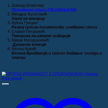
690.00 рсд.
Освалд Шпенглер
Политички списи (ОБЈАВЉЕНО)
Миодраг Булатовић
Херој на магарцу
Ирена Грицкат
Развој српске писмености: изабрани списи
Славко Петаковић
Токовима књижевне историје
Мирко Магарашевић
Дунавске елегије
Милош Ковић
Велика
Британија и српско питање: огледи и
чланци