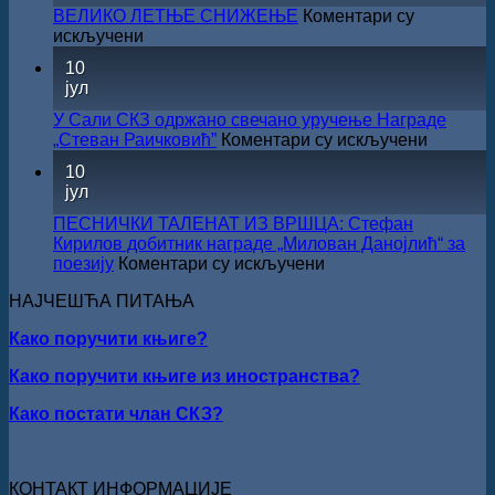
издања
ЖИЧКЕ
ВЕЛИКО ЛЕТЊЕ СНИЖЕЊЕ
Коментари су
на
ХРИСОВУЉЕ
на
искључени
српском
ЗА
ВЕЛИКО
језику
10
2026.
ЛЕТЊЕ
јул
ГОДИНУ
СНИЖЕЊЕ
У Сали СКЗ одржано свечано уручење Награде
на
„Стеван Раичковић”
Коментари су искључени
У
10
Сали
јул
СКЗ
одржан
ПЕСНИЧКИ ТАЛЕНАТ ИЗ ВРШЦА: Стефан
свечано
Кирилов добитник награде „Милован Данојлић“ за
уручењ
на
поезију
Коментари су искључени
Наград
ПЕСНИЧКИ
„Стеван
НАЈЧЕШЋА ПИТАЊА
ТАЛЕНАТ
Раичков
ИЗ
Како поручити књиге?
ВРШЦА:
Стефан
Како поручити књиге из иностранства?
Кирилов
добитник
Како постати члан СКЗ?
награде
„Милован
Данојлић“
за
КОНТАКТ ИНФОРМАЦИЈЕ