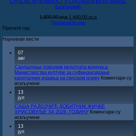
СРПСКА ДРЖАВНОСТ У СРЕДЊЕМ ВЕКУ, Милош
Благојевић
Оригинална
Тренутна
1,800.00
рсд
1,440.00
рсд
цена
цена
Прочитајте још
је
је:
Пратите нас
била:
1,440.00 рсд.
1,800.00 рсд.
Најновије вести
07
авг
Саопштење поводом резултата конкурса
Министарства културе за суфинансирање
капиталних издања на српском језику
Коментари су
на
искључени
Саопштење
13
поводом
јул
резултата
конкурса
САША РАДОЈЧИЋ ДОБИТНИК ЖИЧКЕ
Министарства
ХРИСОВУЉЕ ЗА 2026. ГОДИНУ
Коментари су
културе
на
искључени
за
САША
13
суфинансирање
РАДОЈЧИЋ
јул
капиталних
ДОБИТНИК