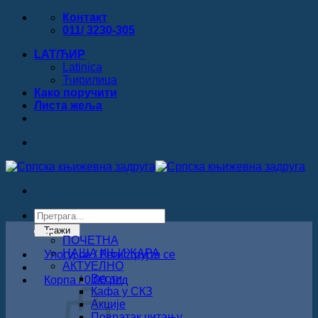
Прескочи
Контакт
на
011/ 3230-305
садржај
LAT/ЋИР
Latinica
Ћирилица
Како поручити
Листa жеља
Products
search
Тражи
ПОЧЕТНА
НАША КЊИЖАРА
Улогуј се / Региструјте се
АКТУЕЛНО
Вести
Корпа /
0.00
рсд
Кафа у СКЗ
Акције
Повратак читању