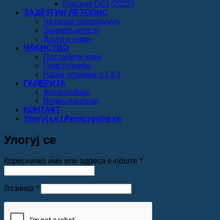
Гласник СКЗ (2022)
ЗАДРУГИН ЛЕТОПИС
Читаоци препоручују
Занимљивости
Други о нама
ЧЛАНСТВО
Постаните члан
Приступница
Наши чланови о СКЗ
ГАЛЕРИЈА
Фотографије
Видео прилози
КОНТАКТ
Улогуј се / Региструјте се
Улогуј се
Обавезно
Корисничко име или адреса е-поште
*
Обавезно
Лозинка
*