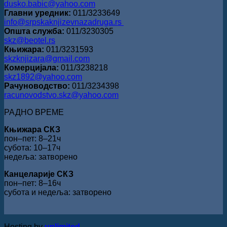
dusko.babic@yahoo.com
Главни уредник:
011/3233649
info@srpskaknjizevnazadruga.rs
Општа служба:
011/3230305
skz@beotel.rs
Књижара:
011/3231593
skzknjizara@gmail.com
Комерцијала:
011/3238218
skz1892@yahoo.com
Рачуноводство:
011/3234398
racunovodstvo.skz@yahoo.com
РАДНО ВРЕМЕ
Књижара СКЗ
пон‒пет: 8‒21ч
субота: 10‒17ч
недеља: затворено
Канцеларије СКЗ
пон‒пет: 8‒16ч
субота и недеља: затворено
Hosting by
unlimited