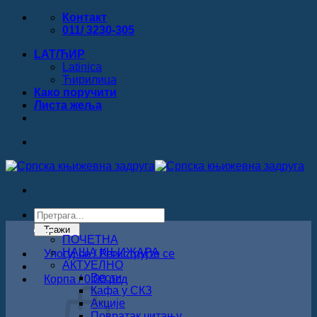
Прескочи
Контакт
на
011/ 3230-305
садржај
LAT/ЋИР
Latinica
Ћирилица
Како поручити
Листa жеља
Products
search
Тражи
ПОЧЕТНА
НАША КЊИЖАРА
Улогуј се / Региструјте се
АКТУЕЛНО
Вести
Корпа /
0.00
рсд
Кафа у СКЗ
Акције
Повратак читању