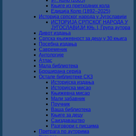
97. Коло (2005)
Књиге из претходних кола
Едиција Коло (1892‒2025)
Историја српског народа у Југославији
ИСТОРИЈА СРПСКОГ НАРОДА У
ЈУГОСЛАВИЈИ КЊ. I, Група аутора
Дивот издања
Српска књижевност за децу у 30 књига
Посебна издања
Савременик
Антологије
Атлас
Мала библиотека
Броширана серија
Остале библиотеке СКЗ
Историјска издања
Историјска мисао
Књижевна мисао
Мали забавник
Поучник
Ваша библиотека
Књиге за децу
Саиздаваштво
Разговори с писцима
Претрага по ауторима