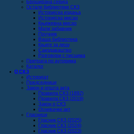
Броширана серија
Остале библиотеке СКЗ
Историјска издања
Историјска мисао
Књижевна мисао
Мали забавник
Поучник
Ваша библиотека
Књиге за децу
Саиздаваштво
Разговори с писцима
Претрага по ауторима
Каталог
О СКЗ
Историјат
Председници
Закон и општа акта
Правила СКЗ (1892)
Правила СКЗ (2019)
Закон о СКЗ
Оснивачки акт
Гласници
Гласник СКЗ (2025)
Гласник СКЗ (2024)
Гласник СКЗ (2023)