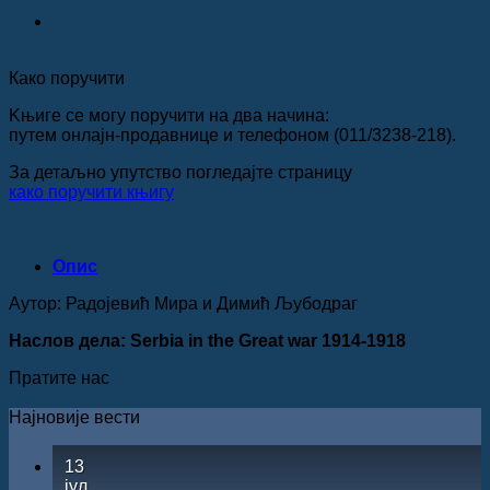
Како поручити
Kњиге се могу поручити на два начина:
путем онлајн-продавнице и телефоном (011/3238-218).
За детаљно упутство погледајте страницу
како поручити књигу
Опис
Аутор: Радојевић Мира и Димић Љубодраг
Наслов дела: Serbia in the Great war 1914-1918
Пратите нас
Најновије вести
13
јул