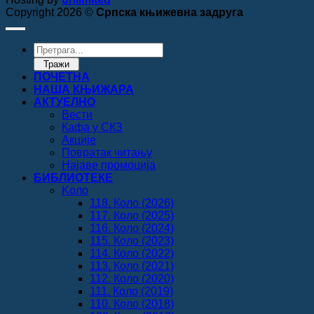
Copyright 2026 ©
Српска књижевна задруга
Products
search
Тражи
ПОЧЕТНА
НАША КЊИЖАРА
АКТУЕЛНО
Вести
Кафа у СКЗ
Акције
Повратак читању
Најаве промоција
БИБЛИОТЕКЕ
Koло
118. Коло (2026)
117. Коло (2025)
116. Коло (2024)
115. Коло (2023)
114. Коло (2022)
113. Коло (2021)
112. Коло (2020)
111. Коло (2019)
110. Коло (2018)