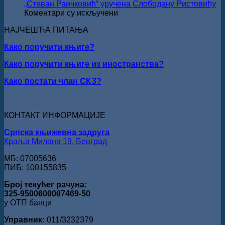
Стефан
„Стеван Раичковић“ уручена Слободану Ристовићу
Кирилов
на
Коментари су искључени
добитник
РЕЧ
награде
НАЈЧЕШЋА ПИТАЊА
ЈЕ
„Милован
НАШ
Данојлић“
Како поручити књиге?
ОБРАЗ
за
ПРЕД
Како поручити књиге из иностранства?
поезију
БОГОМ:
Награда
Како постати члан СКЗ?
„Стеван
Раичковић“
уручена
Слободану
КОНТАКТ ИНФОРМАЦИЈЕ
Ристовићу
Српска књижевна задруга
Краља Милана 19, Београд
МБ: 07005636
ПИБ: 100155835
Број текућег рачуна:
325-9500600007469-50
у ОТП банци
Управник:
011/3232379