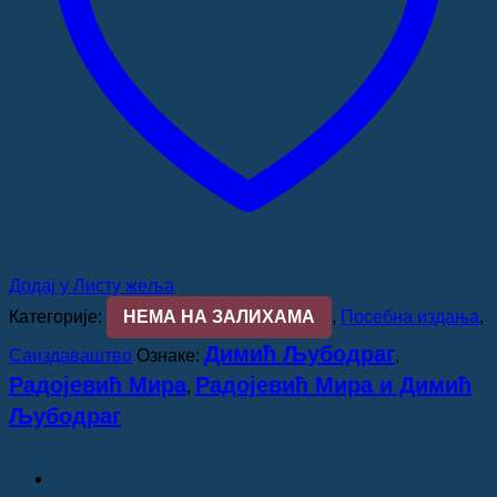
Додај у Листу жеља
Категорије:
НЕМА НА ЗАЛИХАМА
,
Посебна издања
,
Димић Љубодраг
Саиздаваштво
Ознаке:
,
Радојевић Мира
Радојевић Мира и Димић
,
Љубодраг