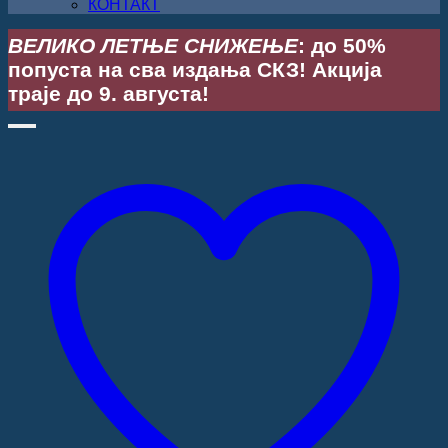
КОНТАКТ
ВЕЛИКО ЛЕТЊЕ СНИЖЕЊЕ
: до 50%
попуста на сва издања СКЗ! Акција
траје до 9. августа!