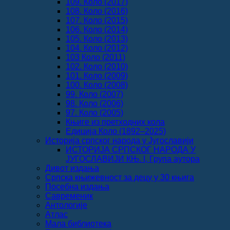
109. Коло (2017)
108. Коло (2016)
107. Коло (2015)
106. Коло (2014)
105. Коло (2013)
104. Коло (2012)
103 Коло (2011)
102. Коло (2010)
101. Коло (2009)
100. Коло (2008)
99. Коло (2007)
98. Коло (2006)
97. Коло (2005)
Књиге из претходних кола
Едиција Коло (1892‒2025)
Историја српског народа у Југославији
ИСТОРИЈА СРПСКОГ НАРОДА У
ЈУГОСЛАВИЈИ КЊ. I, Група аутора
Дивот издања
Српска књижевност за децу у 30 књига
Посебна издања
Савременик
Антологије
Атлас
Мала библиотека