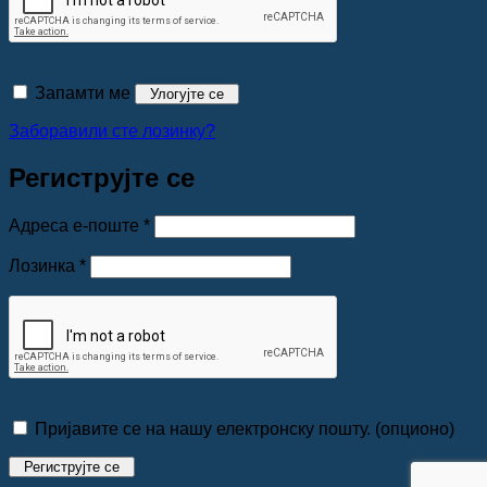
Запамти ме
Улогујте се
Заборавили сте лозинку?
Региструјте се
Обавезно
Адреса е-поште
*
Обавезно
Лозинка
*
Пријавите се на нашу електронску пошту.
(опционо)
Региструјте се