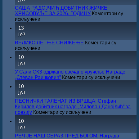
САША РАДОЈЧИЋ ДОБИТНИК ЖИЧКЕ
ХРИСОВУЉЕ ЗА 2026. ГОДИНУ
Коментари су
на
искључени
САША
13
РАДОЈЧИЋ
јул
ДОБИТНИК
ЖИЧКЕ
ВЕЛИКО ЛЕТЊЕ СНИЖЕЊЕ
Коментари су
ХРИСОВУЉЕ
на
искључени
ЗА
ВЕЛИКО
10
2026.
ЛЕТЊЕ
јул
ГОДИНУ
СНИЖЕЊЕ
У Сали СКЗ одржано свечано уручење Награде
на
„Стеван Раичковић”
Коментари су искључени
У
10
Сали
јул
СКЗ
одржан
ПЕСНИЧКИ ТАЛЕНАТ ИЗ ВРШЦА: Стефан
свечано
Кирилов добитник награде „Милован Данојлић“ за
уручењ
на
поезију
Коментари су искључени
Наград
ПЕСНИЧКИ
10
„Стеван
ТАЛЕНАТ
јул
Раичков
ИЗ
ВРШЦА:
РЕЧ ЈЕ НАШ ОБРАЗ ПРЕД БОГОМ: Награда