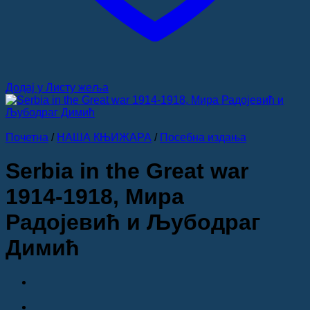
Додај у Листу жеља
Почетна
/
НАША КЊИЖАРА
/
Посебна издања
Serbia in the Great war
1914-1918, Мира
Радојевић и Љубодраг
Димић